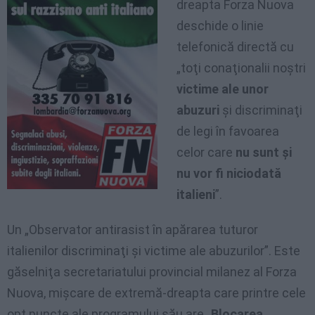
dreapta Forza Nuova
deschide o linie
telefonică directă cu
„toţi conaţionalii noştri
victime ale unor
abuzuri
şi discriminaţi
de legi în favoarea
celor care
nu sunt şi
nu vor fi niciodată
italieni
”.
Un „Observator antirasist în apărarea tuturor
italienilor discriminaţi şi victime ale abuzurilor”. Este
găselniţa secretariatului provincial milanez al Forza
Nuova, mişcare de extremă-dreapta care printre cele
opt puncte ale programului său are „
Blocarea