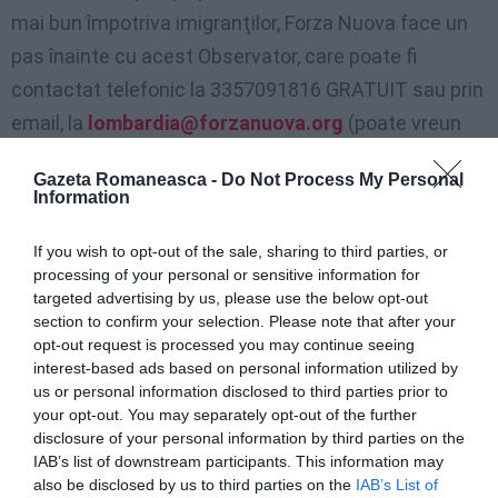
mai bun împotriva imigranţilor, Forza Nuova face un
pas înainte cu acest Observator, care poate fi
contactat telefonic la 3357091816 GRATUIT sau prin
email, la
lombardia@forzanuova.org
(poate vreun
cititor ar putea fi interesat să-l contacteze…).
Gazeta Romaneasca -
Do Not Process My Personal
Information
Trebuie însă spus că leghistul Borghezio, cu luni în
urmă, a lansat un site pentru semnalarea faptelor
If you wish to opt-out of the sale, sharing to third parties, or
processing of your personal or sensitive information for
rele ale străinilor, copiind la rândul său o idee a
targeted advertising by us, please use the below opt-out
xenofobului olandez Geerte Wilders.
section to confirm your selection. Please note that after your
opt-out request is processed you may continue seeing
Între timp, cei care vor să se lămurească privind
interest-based ads based on personal information utilized by
us or personal information disclosed to third parties prior to
originalitatea opoziţiei celor de la Forza Nuova faţă
your opt-out. You may separately opt-out of the further
de imigranţi, pot citi
programul mişcării
publicat pe
disclosure of your personal information by third parties on the
IAB’s list of downstream participants. This information may
site la secţiunea milaneză.
also be disclosed by us to third parties on the
IAB’s List of