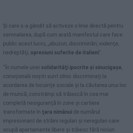
Şi care s-a gândit să activeze o linie directă pentru
semnalarea, după cum arată manifestul care face
public acest lucru, „abuzuri, discriminări, violenţe,
nedreptăţi,
opresiuni suferite de italieni
”.
“În numele unei
solidarităţi ipocrite şi sinucigaşe
,
conaţionalii noştri sunt zilnic discriminaţi la
acordarea de locuinţe sociale şi la căutarea unui loc
de muncă, constrânşi să trăiască în cea mai
completă nesiguranţă în zone şi cartiere
transformate în
ţara nimănui
de numărul
impresionant de străini regulari şi neregulari care
ocupă apartamente libere şi trăiesc fără niciun