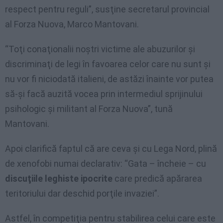
respect pentru reguli”, susţine secretarul provincial
al Forza Nuova, Marco Mantovani.
“Toţi conaţionalii noştri victime ale abuzurilor şi
discriminaţi de legi în favoarea celor care nu sunt şi
nu vor fi niciodată italieni, de astăzi înainte vor putea
să-şi facă auzită vocea prin intermediul sprijinului
psihologic şi militant al Forza Nuova”, tună
Mantovani.
Apoi clarifică faptul că are ceva şi cu Lega Nord, plină
de xenofobi numai declarativ: “Gata – încheie – cu
discuţiile leghiste ipocrite
care predică apărarea
teritoriului dar deschid porţile invaziei”.
Astfel, în competiţia pentru stabilirea celui care este