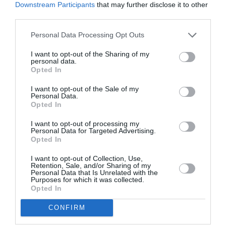
Downstream Participants
that may further disclose it to other
Iată ce spune: “FN vede în actuala problemă a
third parties.
imigraţiei
o rană dureroasă
în convieţuirea
Personal Data Processing Opt Outs
armonioasă a popoarelor. De fapt, pe lângă faptul că
I want to opt-out of the Sharing of my
este un
element de tulburare a ordinii publice
şi de
personal data.
Opted In
pierdere de patrimonii culturale, imigraţia este o
stoarcere de energii umane
pentru popoarele
I want to opt-out of the Sale of my
Personal Data.
imigrante.
Opted In
I want to opt-out of processing my
De aceea, având în vedere gravitatea şi urgenţa
Personal Data for Targeted Advertising.
Opted In
problemei, FN se luptă pentru o blocare a imigraţiei şi
pentru demararea unei repatrieri umane a
I want to opt-out of Collection, Use,
Retention, Sale, and/or Sharing of my
imigranţilor.
Personal Data that Is Unrelated with the
Purposes for which it was collected.
Opted In
În această optică, având în vedere pregnanţa
CONFIRM
particulară pentru ţara noastră a problemei africane,