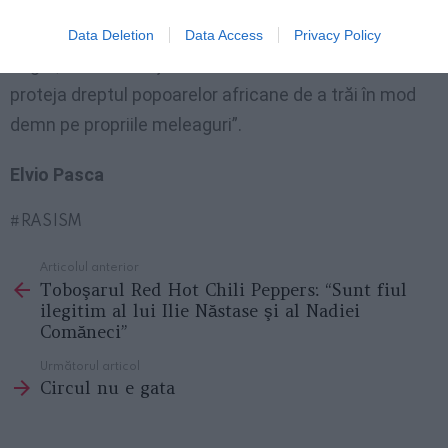
FN proslăveşte rolul fundamental al popoarelor
europene în reconstrucţia muribundului continent
Data Deletion
Data Access
Privacy Policy
negru; reconstrucţie care ar avea efectul de a
proteja dreptul popoarelor africane de a trăi în mod
demn pe propriile meleaguri”.
Elvio Pasca
RASISM
Articolul anterior
See
Toboşarul Red Hot Chili Peppers: “Sunt fiul
more
ilegitim al lui Ilie Năstase şi al Nadiei
Comăneci”
Următorul articol
Circul nu e gata