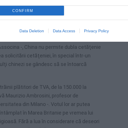
na subsahariană îi întind mâna lui Bersani.
CONFIRM
u toate grupurile etnice. Chinezii, de
multă integrare.
Data Deletion
Data Access
Privacy Policy
u politica italiană este scăzut – explică
ssocina -, China nu permite dubla cetăţenie
 solicitării cetăţeniei, în special într-un
lţi chinezi se gândesc să se întoarcă
ăinii plătitori de TVA, de la 150.000 la
vă Maurizio Ambrosini, profesor de
ersitatea din Milano -. Votul lor ar putea
întâmplat în Marea Britanie pe vremea lui
igioasă. Fără a lua în considerare că deseori