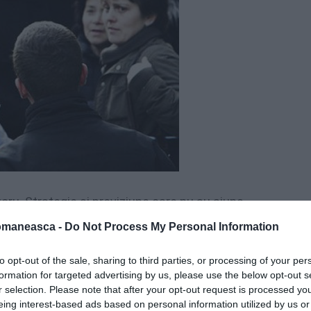
ucru
.
Strategie
şi
previziune
care nu au
ajuns
prost
digitalizată
.
Creşte
numărul
străinilor
omaneasca -
Do Not Process My Personal Information
el
funcţionează
la
noi
,
unde
se
fac
mai
to opt-out of the sale, sharing to third parties, or processing of your per
constatând
apoi
că
unele
periferii
sunt
mai
formation for targeted advertising by us, please use the below opt-out s
umesc
"
generaţia
Balotelli
"
şi
sunt
circa
r selection. Please note that after your opt-out request is processed y
eing interest-based ads based on personal information utilized by us or
re
vor
avea
posibilitatea
să
voteze
la