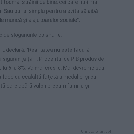
t tocmai străinii de bine, cei care nu-i mai
r. Sau pur şi simplu pentru a evita să aibă
de muncă şi a ajutoarelor sociale".
o de sloganurile obişnuite.
it, declară: "Realitatea nu este făcută
siguranţa ţării. Procentul de PIB produs de
e la 6 la 8%. Va mai creşte. Mai devreme sau
a face cu cealaltă faţetă a medaliei şi cu
ptă care apără valori precum familia şi
Următorul articol