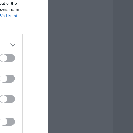
out of the
 downstream
B’s List of