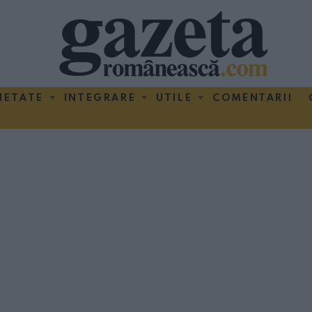
IETATE
INTEGRARE
UTILE
COMENTARII