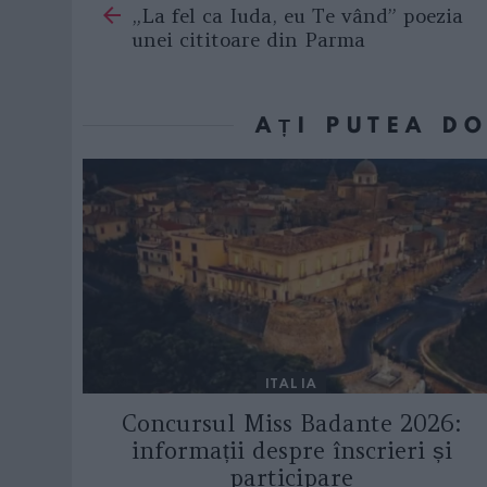
„La fel ca Iuda, eu Te vând” poezia
more
unei cititoare din Parma
AȚI PUTEA D
ITALIA
Concursul Miss Badante 2026:
informații despre înscrieri și
participare