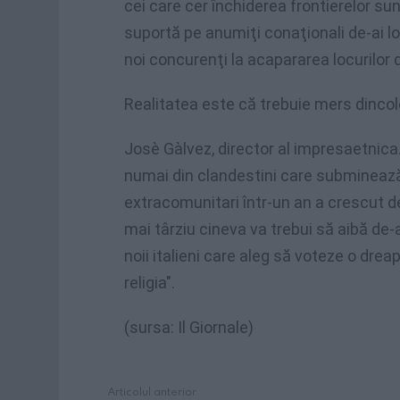
cei care cer închiderea frontierelor sun
suportă pe anumiţi conaţionali de-ai lo
noi concurenţi la acapararea locurilor 
Realitatea este că trebuie mers dincol
Josè Gàlvez, director al impresaetnica.
numai din clandestini care subminează 
extracomunitari într-un an a crescut d
mai târziu cineva va trebui să aibă de-
noii italieni care aleg să voteze o drea
religia".
(sursa: Il Giornale)
Articolul anterior
See