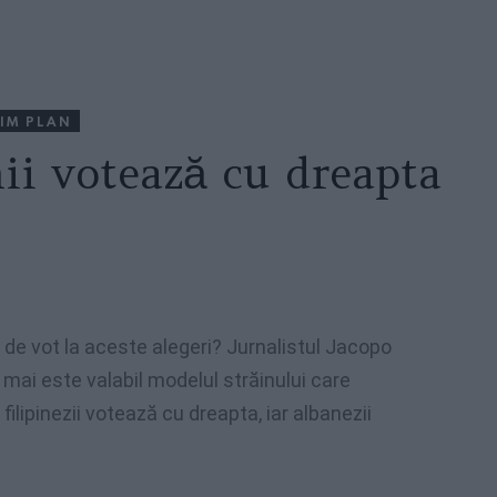
IM PLAN
ii votează cu dreapta
de
vot
la
aceste
alegeri
?
Jurnalistul
Jacopo
u
mai
este
valabil
modelul
străinului
care
filipinezii
votează
cu
dreapta
,
iar
albanezii