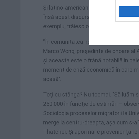
Şi latino-americanii şi africanii din zo
Însă acest discurs nu este valabil pentr
exemplu, trăiesc o realitate fără prea 
"În comunitatea noastră interesul pentr
Marco Wong, preşedinte de onoare al A
şi aceasta este o frână notabilă în calea
moment de criză economică în care mu
acasă".
Toţi cu stânga? Nu tocmai. "Să luăm str
250.000 în funcţie de estimări – obser
Sociologia proceselor migratorii la Univ
merge la centru-dreapta, aşa cum s-a 
Thatcher. Şi apoi mai e provenienţa rel