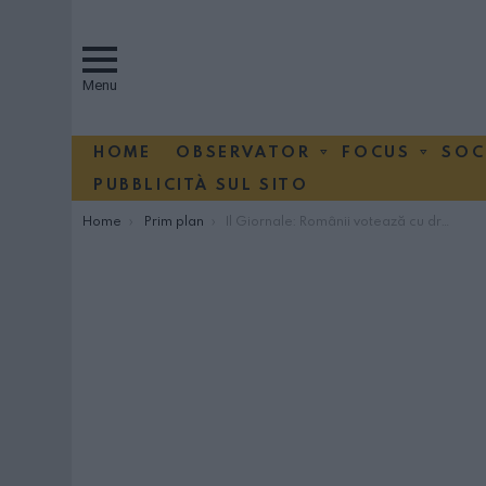
Menu
HOME
OBSERVATOR
FOCUS
SOC
PUBBLICITÀ SUL SITO
You are here:
Home
Prim plan
Il Giornale: Românii votează cu dreapta