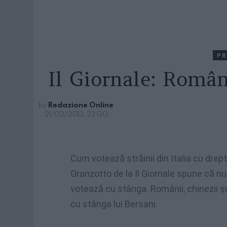
PR
Il Giornale: Român
by
Redazione Online
21/02/2013, 23:00
Cum
votează
străinii
din Italia cu
drept
Granzotto
de la Il
Giornale
spune
că
n
votează
cu
stânga
.
Românii
,
chinezii
şi
cu
stânga
lui
Bersani
.