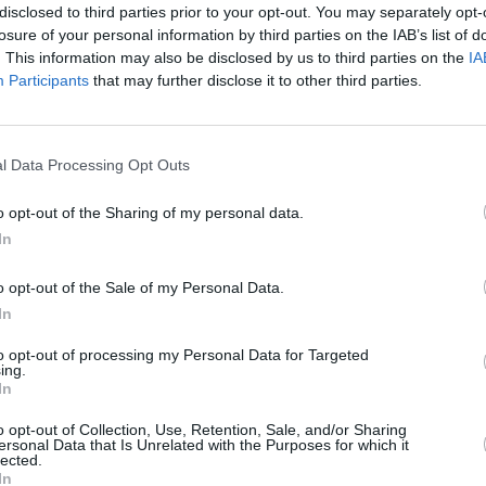
disclosed to third parties prior to your opt-out. You may separately opt-
aceştia
, un bun
procent
de 70%
ar
trebui
să
losure of your personal information by third parties on the IAB’s list of
000 de
voturi
.
Mitul
de
nezdruncinat
este
că
. This information may also be disclosed by us to third parties on the
IA
Participants
that may further disclose it to other third parties.
ai
.
 numeroasă: cea română. Dintre aceştia
l Data Processing Opt Outs
ă că vor să voteze cu dreapta. Şi asta în
d imigraţia. O dreaptă moderată, cu siguranţă
o opt-out of the Sharing of my personal data.
t un ipotetic vot în favoarea Cavalerului
In
au avut deja lui Ceauşescu.
o opt-out of the Sale of my Personal Data.
In
re în vârful dezideratelor pun mereu ordinea
to opt-out of processing my Personal Data for Targeted
 În cazul albanezilor trebuie făcută
ing.
In
eapta, aici la noi vor vota probabil cu stânga.
itatea trăiesc în centrul Italiei şi că sunt
o opt-out of Collection, Use, Retention, Sale, and/or Sharing
ersonal Data that Is Unrelated with the Purposes for which it
raţii de stânga.
lected.
In