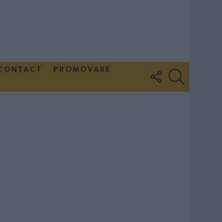
CONTACT
PROMOVARE
FOLLOW
SEARCH
US
Couple Photoshoot Paris