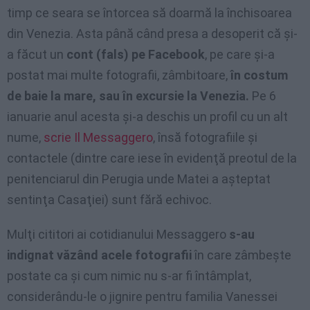
timp ce seara se întorcea să doarmă la închisoarea
din Venezia. Asta până când presa a desoperit că şi-
a făcut un
cont (fals) pe Facebook
, pe care şi-a
postat mai multe fotografii, zâmbitoare,
în costum
de baie la mare, sau în excursie la Venezia.
Pe 6
ianuarie anul acesta şi-a deschis un profil cu un alt
nume,
scrie Il Messaggero
, însă fotografiile şi
contactele (dintre care iese în evidenţă preotul de la
penitenciarul din Perugia unde Matei a aşteptat
sentinţa Casaţiei) sunt fără echivoc.
Mulţi cititori ai cotidianului Messaggero
s-au
indignat văzând acele fotografii
în care zâmbeşte
postate ca şi cum nimic nu s-ar fi întâmplat,
considerându-le o jignire pentru familia Vanessei