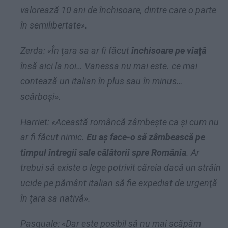
valorează 10 ani de închisoare, dintre care o parte
în semilibertate».
Zerda: «În ţara sa ar fi făcut
închisoare pe viaţă
însă aici la noi… Vanessa nu mai este. ce mai
contează un italian în plus sau în minus…
scârboşi».
Harriet: «Această româncă zâmbeşte ca şi cum nu
ar fi făcut nimic.
Eu aş face-o să zâmbească pe
timpul întregii sale călătorii spre România
. Ar
trebui să existe o lege potrivit căreia dacă un străin
ucide pe pământ italian să fie expediat de urgenţă
în ţara sa nativă».
Pasquale: «Dar este posibil să nu mai scăpăm