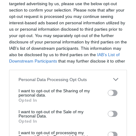
targeted advertising by us, please use the below opt-out
section to confirm your selection. Please note that after your
opt-out request is processed you may continue seeing
interest-based ads based on personal information utilized by
us or personal information disclosed to third parties prior to
your opt-out. You may separately opt-out of the further
disclosure of your personal information by third parties on the
IAB’s list of downstream participants. This information may
also be disclosed by us to third parties on the
IAB’s List of
Downstream Participants
that may further disclose it to other
third parties.
Personal Data Processing Opt Outs
I want to opt-out of the Sharing of my
personal data.
Opted In
Înapoi în celulă
I want to opt-out of the Sale of my
Personal Data.
Opted In
În 12 aprilie a apărut articolul. În 13 aprilie i
s-a
suspendat regimul de semilibertate acordat de
I want to opt-out of processing my