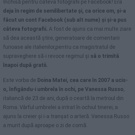
Închisă pentru câteva fotografii pe Facebook! Era
deja în regim de semilibertate şi, ca orice om, şi-a
făcut un cont Facebook (sub alt nume) şi şi-a pus
câteva fotografii.
A fost de ajuns ca mai multe ziare
să dea această ştire, generatoare de comentarii
furioase ale italienilor,pentru ca magistratul de
supraveghere să-i revoce regimul şi
să o trimită
înapoi după gratii.
Este vorba de
Doina Matei, cea care în 2007 a ucis-
o, înfigându-i umbrela în ochi, pe Vanessa Russo
,
italiancă de 23 de ani, după o ceartă la metroul din
Roma. Vârful umbrelei a intrat în ochiul tinerei, a
ajuns la creier şi i-a tranşat o arteră. Vanessa Russo
a murit după aproape o zi de comă.