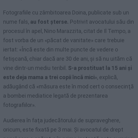
Fotografiile cu zâmbitoarea Doina, publicate sub un
nume fals,
au fost şterse.
Potrivit avocatului său din
procesul în apel, Nino Marazzita, citat de Il Tempo, a
fost vorba de un «păcat de vanitate» care trebuie
iertat: «Încă este din multe puncte de vedere o
fetişcană, chiar dacă are 30 de ani, şi să nu uităm că
vine dintr-un mediu teribil.
S-a prostituat la 15 ani şi
este deja mama a trei copii încă mici
», explică,
adăugând că «măsura este în mod cert o consecinţă
a bombei mediatice legată de prezentarea
fotografiilor».
Audierea în faţa judecătorului de supraveghere,
oricum, este fixată pe 3 mai. Şi avocatul de drept