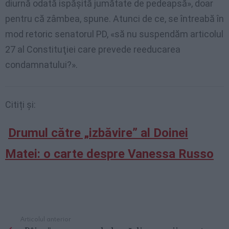
diurnă odată ispăşită jumătate de pedeapsă», doar
pentru că zâmbea, spune. Atunci de ce, se întreabă în
mod retoric senatorul PD, «să nu suspendăm articolul
27 al Constituţiei care prevede reeducarea
condamnatului?».
Citiți și:
Drumul către „izbăvire” al Doinei
Matei: o carte despre Vanessa Russo
Articolul anterior
See