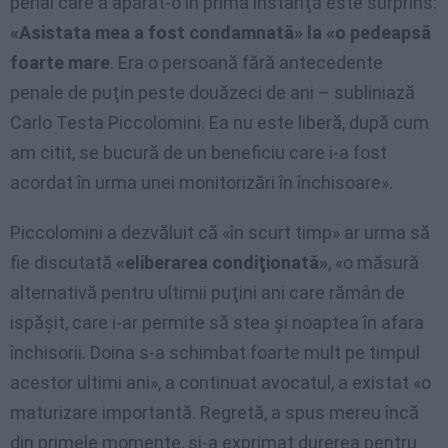
penal care a apărat-o în prima instanţă este surprins:
«Asistata mea a fost condamnată» la «o pedeapsă
foarte mare
. Era o persoană fără antecedente
penale de puţin peste douăzeci de ani – subliniază
Carlo Testa Piccolomini. Ea nu este liberă, după cum
am citit, se bucură de un beneficiu care i-a fost
acordat în urma unei monitorizări în închisoare».
Piccolomini a dezvăluit că «în scurt timp» ar urma să
fie discutată
«eliberarea condiţionată»
, «o măsură
alternativă pentru ultimii puţini ani care rămân de
ispăşit, care i-ar permite să stea şi noaptea în afara
închisorii. Doina s-a schimbat foarte mult pe timpul
acestor ultimi ani», a continuat avocatul, a existat «o
maturizare importantă. Regretă, a spus mereu încă
din primele momente, şi-a exprimat durerea pentru