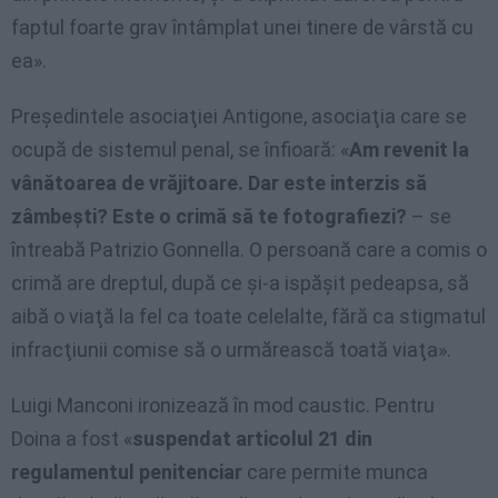
faptul foarte grav întâmplat unei tinere de vârstă cu
ea».
Preşedintele asociaţiei Antigone, asociaţia care se
ocupă de sistemul penal, se înfioară: «
Am revenit la
vânătoarea de vrăjitoare. Dar este interzis să
zâmbeşti? Este o crimă să te fotografiezi?
– se
întreabă Patrizio Gonnella. O persoană care a comis o
crimă are dreptul, după ce şi-a ispăşit pedeapsa, să
aibă o viaţă la fel ca toate celelalte, fără ca stigmatul
infracţiunii comise să o urmărească toată viaţa».
Luigi Manconi ironizează în mod caustic. Pentru
Doina a fost «
suspendat articolul 21 din
regulamentul penitenciar
care permite munca