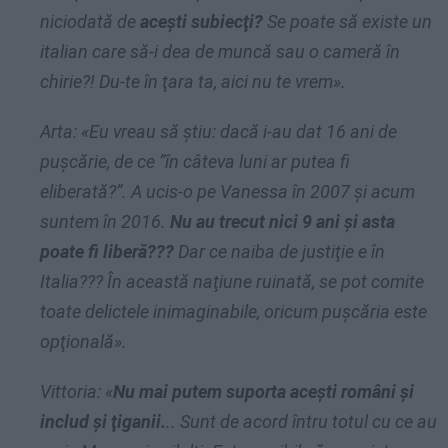
niciodată de
aceşti subiecţi?
Se poate să existe un
italian care să-i dea de muncă sau o cameră în
chirie?! Du-te în ţara ta, aici nu te vrem».
Arta: «Eu vreau să ştiu: dacă i-au dat 16 ani de
puşcărie, de ce ”în câteva luni ar putea fi
eliberată?”. A ucis-o pe Vanessa în 2007 şi acum
suntem în 2016.
Nu au trecut nici 9 ani şi asta
poate fi liberă???
Dar ce naiba de justiţie e în
Italia??? În această naţiune ruinată, se pot comite
toate delictele inimaginabile, oricum puşcăria este
opţională».
Vittoria: «
Nu mai putem suporta aceşti români şi
includ şi ţiganii.
.. Sunt de acord întru totul cu ce au