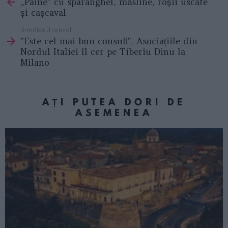
„Pâine” cu sparanghel, măsline, roşii uscate
more
şi caşcaval
Următorul articol
”Este cel mai bun consul!”. Asociațiile din
Nordul Italiei îl cer pe Tiberiu Dinu la
Milano
AȚI PUTEA DORI DE
ASEMENEA