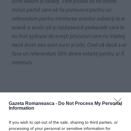
scris Mauro şi ceilalţi. Este posibil să nu existe
niciun partid care să fie portavoce pentru un
referendum pentru trimiterea acestor subiecţi la ei
acasă şi acolo să-şi ispăşească pedepsele care le-
au fost aplicate de aceşti procurori care nu înţeleg
dacă dorm sau sunt surzi şi orbi. Cred că dacă s-ar
face un referendum 50% dintre votanţi pentru ar fi
minimul».
Gazeta Romaneasca -
Do Not Process My Personal
Information
If you wish to opt-out of the sale, sharing to third parties, or
processing of your personal or sensitive information for