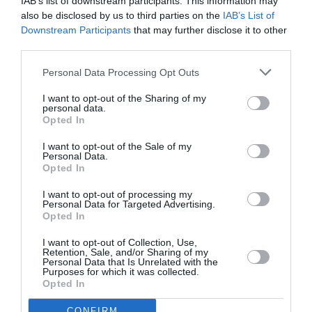
IAB’s list of downstream participants. This information may
independente
. S-a gândit crearea unor corectori
also be disclosed by us to third parties on the
IAB’s List of
Downstream Participants
that may further disclose it to other
pentru actualul sistem care să permită o asistență
third parties.
completă (7 zile din 7), dând posibilitatea
Personal Data Processing Opt Outs
angajatorului să angajeze – la prețuri reduse – un alt
I want to opt-out of the Sharing of my
lucrător cu prestații limitate pentru acoperirea zilelor
personal data.
de odihnă ale lucrătorului titular al asistenței”.
Opted In
I want to opt-out of the Sale of my
Acum că acordul există, noul contract
trebuie
Personal Data.
Opted In
semnat oficial.
În procesul verbal semnat pe 9 aprilie
I want to opt-out of processing my
părțile s-au angajat să redacteze textul definitiv
Personal Data for Targeted Advertising.
Opted In
până pe 31 mai, pentru a-l putea supune consultărilor
în teritoriu în luna iunie și pentru a se ajunge la
I want to opt-out of Collection, Use,
Retention, Sale, and/or Sharing of my
semnarea definitivă la sfârșitul lui iunie 2013.
Personal Data that Is Unrelated with the
Purposes for which it was collected.
Opted In
„Deși suntem într-o perioadă dificilă – afirmă
CONFIRM