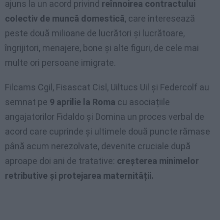
ajuns la un acord privind
reînnoirea contractului
colectiv de muncă domestică
, care interesează
peste două milioane de lucrători și lucrătoare,
îngrijitori, menajere, bone și alte figuri, de cele mai
multe ori persoane imigrate.
Filcams Cgil, Fisascat Cisl, Uiltucs Uil și Federcolf au
semnat pe
9 aprilie la Roma
cu asociațiile
angajatorilor Fidaldo și Domina un proces verbal de
acord care cuprinde și ultimele două puncte rămase
până acum nerezolvate, devenite cruciale după
aproape doi ani de tratative:
creșterea minimelor
retributive și protejarea maternității.