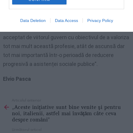
organizațiile sindicale – reînnoirea contractului
național care interesează peste 2 milioane de
lucrătoare și lucrători este un semnal important de
Data Deletion
Data Access
Privacy Policy
responsabilitate a părților sociale, care sperăm să fie
acceptat de viitorul guvern cu obiectivul de a valoriza
tot mai mult această profesie, atât de ascunsă dar
tot mai importantă într-o perioadă de reducere
progresivă a asistenței sociale publice”.
Elvio Pasca
Articolul anterior
See
„Aceste iniţiative sunt bine venite şi pentru
more
noi, italienii, astfel mai învăţăm câte ceva
despre români”
Următorul articol