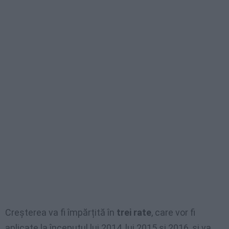
Creșterea va fi împărțită în
trei rate
, care vor fi
aplicate la începutul lui 2014, lui 2015 și 2016, și va