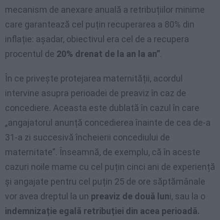
mecanism de anexare anuală a retribuțiilor minime
care garantează cel puțin recuperarea a 80% din
inflație: așadar, obiectivul era cel de a recupera
procentul de
20% drenat de la an la an”
.
În ce privește protejarea maternității, acordul
intervine asupra perioadei de preaviz în caz de
concediere. Aceasta este dublată în cazul în care
„angajatorul anunță concedierea înainte de cea de-a
31-a zi succesivă încheierii concediului de
maternitate”. Înseamnă, de exemplu, că în aceste
cazuri noile mame cu cel puțin cinci ani de experiență
și angajate pentru cel puțin 25 de ore săptămânale
vor avea dreptul la un
preaviz de două lun
i, sau la o
indemnizație egală retribuției din acea perioadă.