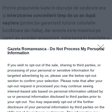
Printre propunerile luate în discuție de sindicate era
și
interzicerea concedierii timp de un an după
naștere
(protecție garantată tuturor celorlalte
lucrătoare din Italia), dar acesta este maximul pe
care l-au acordat angajatorii. Adoptarea în legislație a
Convenției Internaționale OIM nr. 189 privind munca
Gazeta Romaneasca -
Do Not Process My Personal
domestică demnă, pe care Italia a ratificat-o deja și
Information
care echivalează munca domestică tuturor celorlalte
If you wish to opt-out of the sale, sharing to third parties, or
munci, ar putea oricum, în viitorul apropiat, să aducă
processing of your personal or sensitive information for
nouăți în această privință.
targeted advertising by us, please use the below opt-out
section to confirm your selection. Please note that after your
opt-out request is processed you may continue seeing
Federația italiană a angajatorilor de lucrători
interest-based ads based on personal information utilized by
domestici a informat că în noul Contract național de
us or personal information disclosed to third parties prior to
your opt-out. You may separately opt-out of the further
muncă domestică se va da „atenție
maximă
disclosure of your personal information by third parties on the
asistenței prestate persoanelor care nu pot fi