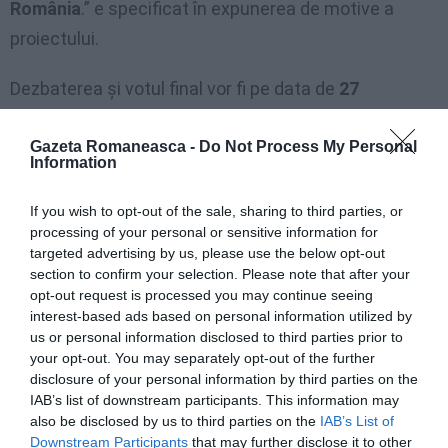
România
.” e specificat în expunerea de motive a
proiectului.
Dezbaterea și votul final vor fi pe data de
27
noiembrie
, proiectul fiind propus
dezbaterii publice
Gazeta Romaneasca -
Do Not Process My Personal
până pe 4 noiembrie.
Information
Iată mai jos și
forma legii
pe care o propun inițiatorii:
If you wish to opt-out of the sale, sharing to third parties, or
processing of your personal or sensitive information for
targeted advertising by us, please use the below opt-out
section to confirm your selection. Please note that after your
opt-out request is processed you may continue seeing
interest-based ads based on personal information utilized by
us or personal information disclosed to third parties prior to
your opt-out. You may separately opt-out of the further
disclosure of your personal information by third parties on the
IAB’s list of downstream participants. This information may
also be disclosed by us to third parties on the
IAB’s List of
Downstream Participants
that may further disclose it to other