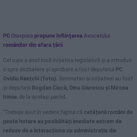
PC
Diaspora
propune înfiinţarea
Avocatului
românilor din afara țării
Cel care a avut însă inițiativa legislativă și a introdus-
o spre dezbatere și aprobare a fost deputatul
PC
Ovidiu Raețchi (foto).
Semnatari ai inițiativei au fost
și deputații
Bogdan Ciucă, Dinu Giurescu și Mircea
Irimie
, de la același partid.
”Trebuie avut în vedere faptul că
cetățenii români de
peste hotare au posibilități imediate extrem de
reduse de a interacționa cu administrația din