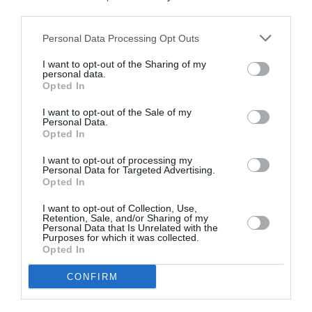
third parties.
Personal Data Processing Opt Outs
I want to opt-out of the Sharing of my
personal data.
Opted In
I want to opt-out of the Sale of my
Personal Data.
Opted In
I want to opt-out of processing my
Personal Data for Targeted Advertising.
Articolul anterior
See
Opted In
Raport: 7.700 de români au părăsit Italia,
more
I want to opt-out of Collection, Use,
cât a pierdut Bugetul italian
Retention, Sale, and/or Sharing of my
Personal Data that Is Unrelated with the
Următorul articol
Purposes for which it was collected.
Kamikáze la furat cupru, mort lângă
Opted In
Torino
CONFIRM