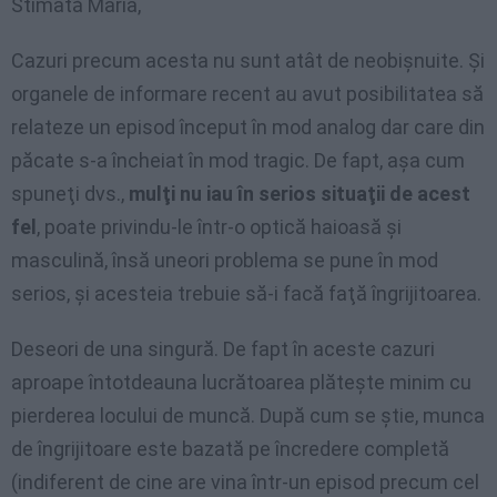
Stimată Maria,
Cazuri precum acesta nu sunt atât de neobişnuite. Şi
organele de informare recent au avut posibilitatea să
relateze un episod început în mod analog dar care din
păcate s-a încheiat în mod tragic. De fapt, aşa cum
spuneţi dvs.,
mulţi nu iau în serios situaţii de acest
fel
, poate privindu-le într-o optică haioasă şi
masculină, însă uneori problema se pune în mod
serios, şi acesteia trebuie să-i facă faţă îngrijitoarea.
Deseori de una singură. De fapt în aceste cazuri
aproape întotdeauna lucrătoarea plăteşte minim cu
pierderea locului de muncă. După cum se ştie, munca
de îngrijitoare este bazată pe încredere completă
(indiferent de cine are vina într-un episod precum cel