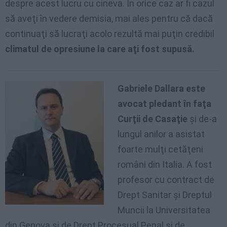
despre acest lucru cu cineva. În orice caz ar fi cazul
să aveţi în vedere demisia, mai ales pentru că dacă
continuaţi să lucraţi acolo rezultă mai puţin credibil
climatul de opresiune la care aţi fost supusă.
Gabriele Dallara este
avocat pledant în faţa
Curţii de Casaţie
şi de-a
lungul anilor a asistat
foarte mulţi cetăţeni
români din Italia. A fost
profesor cu contract de
Drept Sanitar şi Dreptul
Muncii la Universitatea
din Genova şi de Drept Procesual Penal şi de