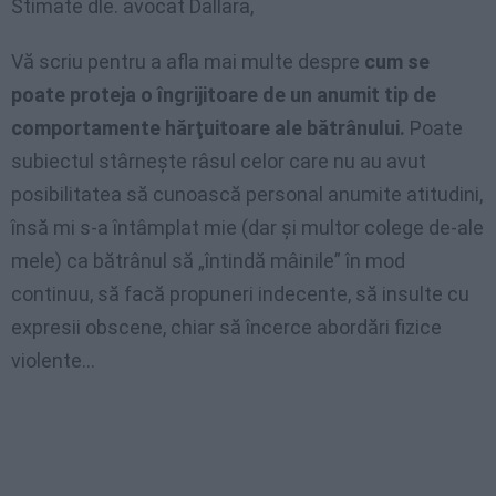
Stimate dle. avocat Dallara,
Vă scriu pentru a afla mai multe despre
cum se
poate proteja o îngrijitoare de un anumit tip de
comportamente hărţuitoare ale bătrânului.
Poate
subiectul stârneşte râsul celor care nu au avut
posibilitatea să cunoască personal anumite atitudini,
însă mi s-a întâmplat mie (dar şi multor colege de-ale
mele) ca bătrânul să „întindă mâinile” în mod
continuu, să facă propuneri indecente, să insulte cu
expresii obscene, chiar să încerce abordări fizice
violente…