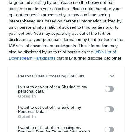
el inculpat.
targeted advertising by us, please use the below opt-out
section to confirm your selection. Please note that after your
Bineînţeles judecătorul va evalua toate mărturiile şi
opt-out request is processed you may continue seeing
interest-based ads based on personal information utilized by
celelalte probe înainte de a emite sentinţa. Faptul că
us or personal information disclosed to third parties prior to
el şi-a rupt încheietura
ar putea fi datorat legitimei
your opt-out. You may separately opt-out of the further
disclosure of your personal information by third parties on the
sale apărări împotriva agresiunii dvs.
Dar care ar
IAB’s list of downstream participants. This information may
putea fi în acest caz elementele de probă în favoarea
also be disclosed by us to third parties on the
IAB’s List of
Downstream Participants
that may further disclose it to other
dvs.? Dacă v-aţi îmbrâncit şi el a încercat să vă
third parties.
smulgă hainele probabil v-a lăsat ceva semne pe
Personal Data Processing Opt Outs
corp.
I want to opt-out of the Sharing of my
Pentru a le proba ar fi fost bine să mergeţi la
personal data.
Opted In
Urgenţă
(dar acum e târziu, dacă nu aţi făcut deja
I want to opt-out of the Sale of my
acest lucru) sau să obţineţi un certificat de la oricare
Personal Data.
Opted In
medic, sau chiar numai să fotografiaţi zgârieturile şi
hematoamele. Apoi ar fi fost util să vorbiţi cu vecinii,
I want to opt-out of processing my
Personal Data for Targeted Advertising.