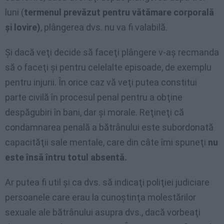
luni (
termenul prevăzut pentru vătămare corporală
şi lovire)
, plângerea dvs. nu va fi valabilă.
Şi dacă veţi decide să faceţi plângere v-aş recmanda
să o faceţi şi pentru celelalte episoade, de exemplu
pentru injurii. În orice caz vă veţi putea constitui
parte civilă în procesul penal pentru a obţine
despăgubiri în bani, dar şi morale. Reţineţi că
condamnarea penală a bătrânului este subordonată
capacităţii sale mentale, care din câte îmi spuneţi
nu
este însă întru totul absentă.
Ar putea fi util şi ca dvs. să indicaţi poliţiei judiciare
persoanele care erau la cunoştinţa molestărilor
sexuale ale bătrânului asupra dvs., dacă vorbeaţi