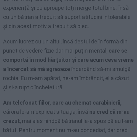
experienţă şi cu aproape toţi merge totul bine. Însă
cu un bătrân a trebuit să suport atitudini intolerabile
şi din acest motiv a trebuit să plec.
Acum lucrez cu un altul, însă destul de în formă din
punct de vedere fizic dar mai puţin mental,
care se
comportă în mod hărţuitor şi care acum ceva vreme
a încercat să mă agreseze
încercând să-mi smulgă
rochia. Eu m-am apărat, ne-am îmbrâncit, el a căzut
şi şi-a rupt o încheietură.
Am telefonat fiilor, care au chemat carabinierii,
cărora le-am explicat situaţia, însă
nu cred că m-au
crezut
, mai ales fiindcă bătrânul le-a spus că eu l-am
bătut. Pentru moment nu m-au concediat, dar cred