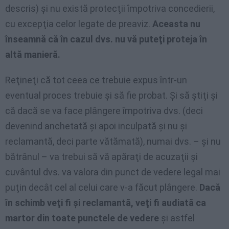
descris) şi nu există protecţii împotriva concedierii,
cu excepţia celor legate de preaviz.
Aceasta nu
înseamnă că în cazul dvs. nu vă puteţi proteja în
altă manieră.
Reţineţi că tot ceea ce trebuie expus într-un
eventual proces trebuie şi să fie probat. Şi să ştiţi şi
că dacă se va face plângere împotriva dvs. (deci
devenind anchetată şi apoi inculpată şi nu şi
reclamantă, deci parte vătămată), numai dvs. – şi nu
bătrânul – va trebui să vă apăraţi de acuzaţii şi
cuvântul dvs. va valora din punct de vedere legal mai
puţin decât cel al celui care v-a făcut plângere.
Dacă
în schimb veţi fi şi reclamantă, veţi fi audiată ca
martor din toate punctele de vedere
şi astfel