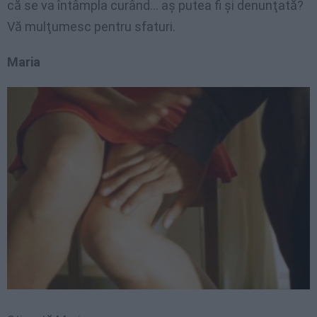
că se va întâmpla curând… aş putea fi şi denunţată?
Vă mulţumesc pentru sfaturi.
Maria