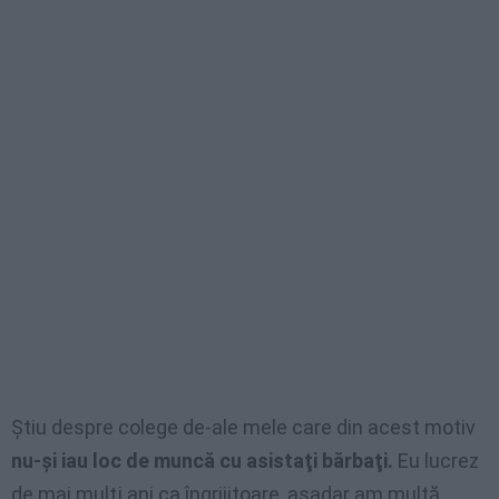
Ştiu despre colege de-ale mele care din acest motiv
nu-şi iau loc de muncă cu asistaţi bărbaţi.
Eu lucrez
de mai mulţi ani ca îngrijitoare, aşadar am multă