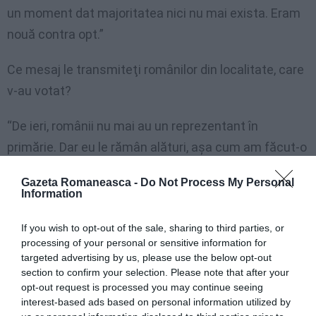
un moment dat majoritatea nici nu mai exista. Eram
nouă contra opt.”
Ce mesaj le transmiteţi românilor din localitate, care
v-au votat?
“De ieri, românii nu mai au un reprezentant în
primărie. Dar eu le rămân alături, aşa cum am făcut-o
şi până acum. Eram la dispoziţia lor şi în afara celor
Gazeta Romaneasca -
Do Not Process My Personal
două zile când eram în primărie. Uşa mea e deschisă,
Information
ştiu unde să mă găsească. Imi pare rău că nu i-am
If you wish to opt-out of the sale, sharing to third parties, or
putut anunţa dinainte, dar nu am putut să o fac,
processing of your personal or sensitive information for
pentru că decizia a fost luată în ultimul moment.”
targeted advertising by us, please use the below opt-out
section to confirm your selection. Please note that after your
Când vor avea loc următoarele alegeri?
opt-out request is processed you may continue seeing
interest-based ads based on personal information utilized by
“Prefectul Romei a numit un comisar care va decide