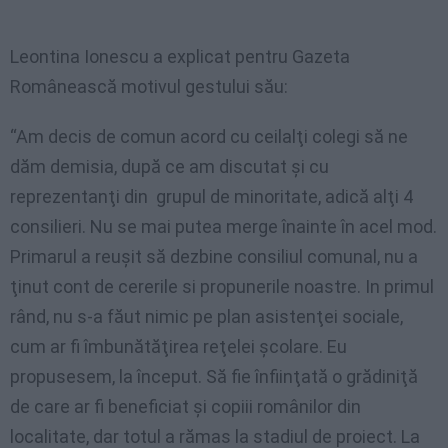
Leontina Ionescu a explicat pentru Gazeta
Românească motivul gestului său:
“Am decis de comun acord cu ceilalţi colegi să ne
dăm demisia, după ce am discutat şi cu
reprezentanţi din grupul de minoritate, adică alţi 4
consilieri. Nu se mai putea merge înainte în acel mod.
Primarul a reuşit să dezbine consiliul comunal, nu a
ţinut cont de cererile si propunerile noastre. In primul
rând, nu s-a făut nimic pe plan asistenţei sociale,
cum ar fi îmbunătăţirea reţelei şcolare. Eu
propusesem, la început. Să fie înfiinţată o grădiniţă
de care ar fi beneficiat şi copiii românilor din
localitate, dar totul a rămas la stadiul de proiect. La