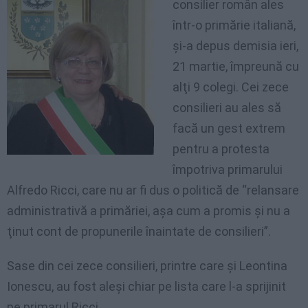
consilier român ales
într-o primărie italiană,
şi-a depus demisia ieri,
21 martie, împreună cu
alţi 9 colegi. Cei zece
consilieri au ales să
facă un gest extrem
pentru a protesta
împotriva primarului
Alfredo Ricci, care nu ar fi dus o politică de “relansare
administrativă a primăriei, aşa cum a promis şi nu a
ţinut cont de propunerile înaintate de consilieri”.
Sase din cei zece consilieri, printre care şi Leontina
Ionescu, au fost aleşi chiar pe lista care l-a sprijinit
pe primarul Ricci.