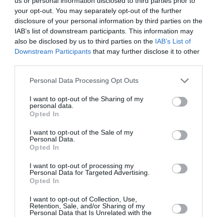
us or personal information disclosed to third parties prior to
când şi cum vor avea loc alegerile. Nu cred că mai e
your opt-out. You may separately opt-out of the further
disclosure of your personal information by third parties on the
timp pentru ca ele să se desfăşoare în luna mai,
IAB’s list of downstream participants. This information may
împreună cu celelelalte scrutinuri. Poate vor avea loc
also be disclosed by us to third parties on the
IAB’s List of
Downstream Participants
that may further disclose it to other
în iunie, împreună cu referendumul, dacă nu în luna
third parties.
noimebrie sau cel târziu la începutul anului viitor.”
Personal Data Processing Opt Outs
Veţi candida la următoarele alegeri locale?
I want to opt-out of the Sharing of my
personal data.
“Da, am decis că îmi voi depune candidatura şi la
Opted In
următoarele alegeri. Deja am făcut un grup, împreună
I want to opt-out of the Sale of my
cu ceilalţi colegi care şi-au dat demisia, în vederea
Personal Data.
Opted In
creării unei coaliţii puternice care să ofere o
alternativă la fosta administraţie.”
I want to opt-out of processing my
Personal Data for Targeted Advertising.
Opted In
Miruna Căjvăneanu
I want to opt-out of Collection, Use,
Retention, Sale, and/or Sharing of my
Personal Data that Is Unrelated with the