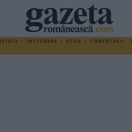
IETATE
INTEGRARE
UTILE
COMENTARII