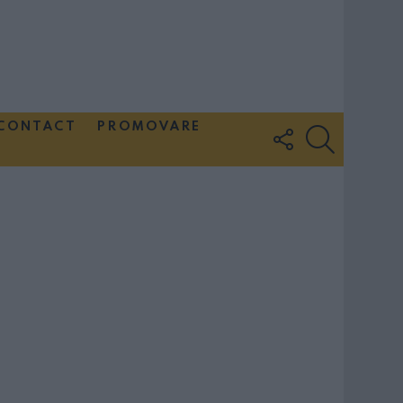
CONTACT
PROMOVARE
FOLLOW
SEARCH
US
Couple Photoshoot Paris