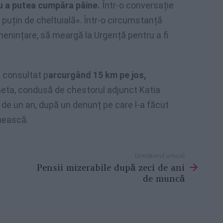
ru a putea cumpăra pâine.
Într-o conversație
u puțin de cheltuială». Într-o circumstanță
amenințare, să meargă la Urgență pentru a fi
e consultat p
arcurgând 15 km pe jos,
eta, condusă de chestorul adjunct Katia
 de un an, după un denunț pe care l-a făcut
ânească.
Următorul articol
Pensii mizerabile după zeci de ani
de muncă