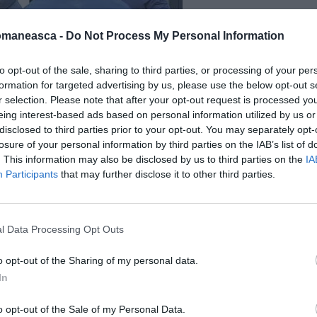
omaneasca -
Do Not Process My Personal Information
to opt-out of the sale, sharing to third parties, or processing of your per
formation for targeted advertising by us, please use the below opt-out s
r selection. Please note that after your opt-out request is processed y
eing interest-based ads based on personal information utilized by us or
disclosed to third parties prior to your opt-out. You may separately opt-
losure of your personal information by third parties on the IAB’s list of
. This information may also be disclosed by us to third parties on the
IA
Participants
that may further disclose it to other third parties.
ivit reconstituirilor anchetei, numeroși
l Data Processing Opt Outs
ializată în sudura de metale, erau
bătuți,
 muncă și neplătiți, aduși practic la foame.
o opt-out of the Sharing of my personal data.
In
)
abrica lagăr din Abruzzo. «Nu avem nimic de mâncare»
o opt-out of the Sale of my Personal Data.