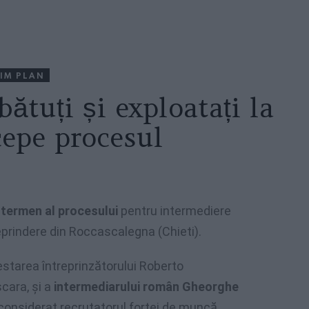
IM PLAN
ătuți și exploatați la
cepe procesul
 termen al procesului
pentru intermediere
treprindere din Roccascalegna (Chieti).
starea întreprinzătorului Roberto
scara, și a
intermediarului român Gheorghe
 considerat recrutatorul forței de muncă