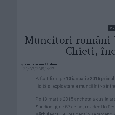
PR
Muncitori români b
Chieti, în
by
Redazione Online
22/07/2015, 16:27
A fost fixat pe
13 ianuarie 2016 primul
ilicită și exploatare a muncii într-o în
Pe 19 martie 2015 ancheta a dus la are
Sandionigi, de 57 de ani, rezident la Pe
Bărbulescu
, 58, rezident în Teramano,