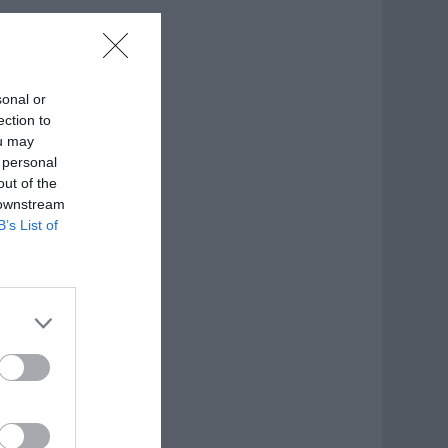
sonal or
ection to
ou may
 personal
out of the
 downstream
B’s List of