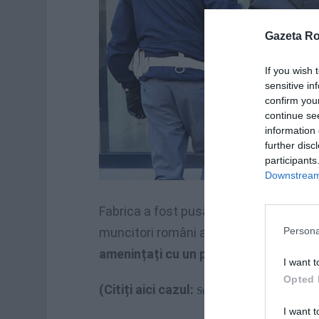
Gazeta R
If you wish 
sensitive in
confirm you
continue se
information 
further disc
participants
Downstream 
Fabrica a fost pusă sub sechestru. Potr
Persona
muncitori români ai întreprinderii, spec
amenințați cu un pistol, exploatați în
I want t
Opted 
(Citiți aici cazul:
Sudori români, sclavi în f
I want t