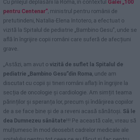
Cu prilejul deplasării la Roma, în contextul
Galei „100
pentru Centenar”
, ministrul pentru românii de
pretutindeni, Natalia-Elena Intotero, a efectuat o
vizită la Spitalul de pediatrie „Bambino Gesu”, unde se
află în îngrijire copii români care suferă de afecțiuni
grave.
„Astăzi, am avut o
vizită de suflet la Spitalul de
pediatrie „Bambino Gesu”din Roma
, unde am
discutat cu copii și tineri români aflați în îngrijire la
secția de oncologie și cardiologie. Am simțit teama
părinților și speranța lor, precum și îndârjirea copiilor
de a se face bine și de a reveni acasă sănătoși.
Să le
dea Dumnezeu sănătate
!!! Pe această cale, vreau să
mulțumesc în mod deosebit cadrelor medicale ale
spitalului pentru tot ceea ce au făcut și fac pentru