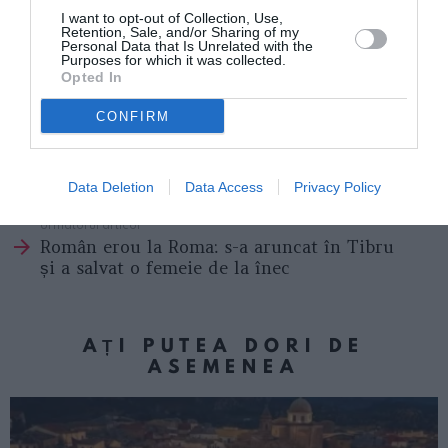
I want to opt-out of Collection, Use,
Retention, Sale, and/or Sharing of my
Personal Data that Is Unrelated with the
Purposes for which it was collected.
Opted In
CONFIRM
Articolul anterior
See
Ar fi trebuit să se căsătorească peste o
more
Data Deletion
Data Access
Privacy Policy
lună, a murit într-un accident la Padova
Următorul articol
Român erou la Roma: s-a aruncat în Tibru
și a salvat o femeie de la înec
AȚI PUTEA DORI DE
ASEMENEA