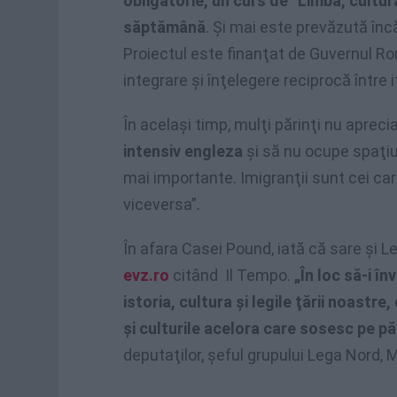
obligatorie, un curs de ”Limba, cultur
săptămână
. Şi mai este prevăzută încă
Proiectul este finanţat de Guvernul Ro
integrare şi înţelegere reciprocă între i
În acelaşi timp, mulţi părinţi nu apreciaz
intensiv engleza
şi să nu ocupe spaţiu
mai importante. Imigranţii sunt cei car
viceversa”
.
În afara Casei Pound, iată că sare şi L
evz.ro
citând Il Tempo.
„În loc să-i î
istoria, cultura şi legile ţării noastre,
şi culturile acelora care sosesc pe p
deputaţilor, şeful grupului Lega Nord, 