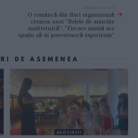
Următorul articol
O româncă din Bari organizează
crearea unei ”Rețele de amiciție
multietnică”: ”Fiecare mamă are
spațiu să-și povestească experiența”
ORI DE ASEMENEA
ASOCIAŢII