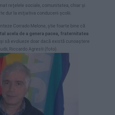
lamat reţelele sociale, comunitatea, chiar şi
e dur la iniţiativa conducerii şcolii.
venteze Corrado Melone, ştie foarte bine că
l acela de a genera pacea, fraternitatea
 şi să evolueze doar dacă există cunoaştere
udii, Riccardo Agresti (foto).