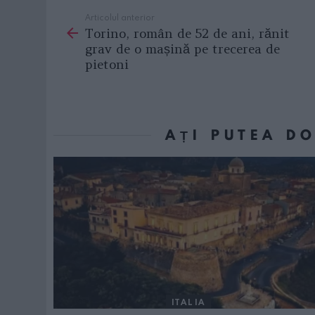
Articolul anterior
See
Torino, român de 52 de ani, rănit
more
grav de o mașină pe trecerea de
pietoni
AȚI PUTEA D
ITALIA