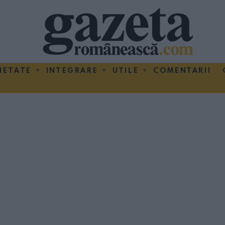
IETATE
INTEGRARE
UTILE
COMENTARII