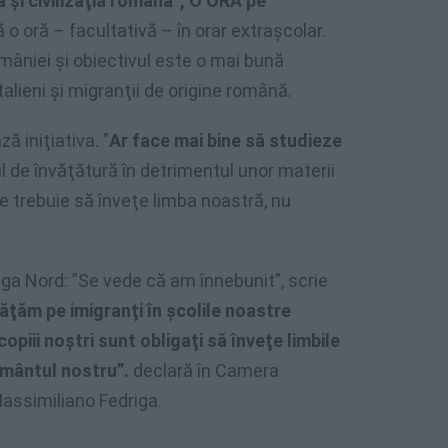
a şi civilizaţia română”, O ORĂ pe
 o oră – facultativă – în orar extraşcolar.
mâniei şi obiectivul este o mai bună
talieni şi migranţii de origine română.
ă iniţiativa. ”
Ar face mai bine să studieze
l de învăţătură în detrimentul unor materii
e trebuie să înveţe limba noastră, nu
ega Nord: ”Se vede că am înnebunit”, scrie
nvăţăm pe imigranţi în şcolile noastre
 copiii noştri sunt obligaţi să înveţe limbile
ământul nostru”.
declară în Camera
Massimiliano Fedriga.