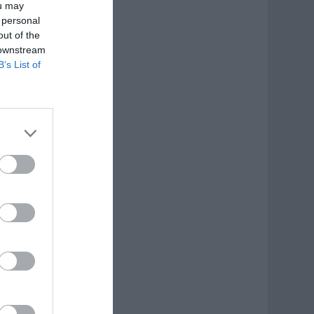
ou may
 personal
out of the
 downstream
B’s List of