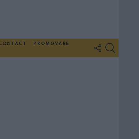
CONTACT
PROMOVARE
FOLLOW
SEARCH
US
Couple Photoshoot Paris