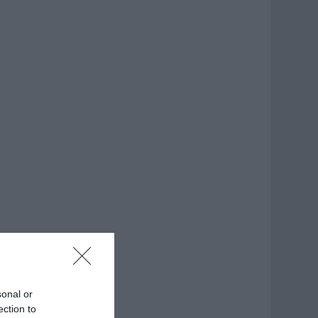
sonal or
ection to