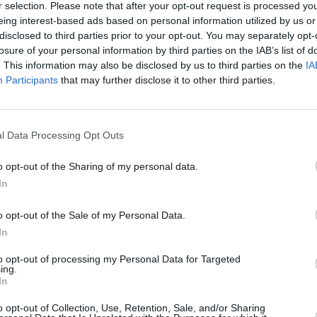
r selection. Please note that after your opt-out request is processed y
eo-fascistă. Numele este luat de la poetul
eing interest-based ads based on personal information utilized by us or
Domnule director, dumneavoastră.
disclosed to third parties prior to your opt-out. You may separately opt-
iaţie ideologică sau ceva din această
losure of your personal information by third parties on the IAB’s list of
. This information may also be disclosed by us to third parties on the
IA
direcţioneze politici sociale sau de pseudo-
Participants
that may further disclose it to other third parties.
iticilor scelerate contemporane, copiii noştri,
ziua pe stradă,
lăsaţi-i ca cel puţin la
l Data Processing Opt Outs
tat dur Francesco Rossetti, şef al Casa
o opt-out of the Sharing of my personal data.
In
loc și în urmă cu 3 ani. Faptele s-au petrecut
o opt-out of the Sale of my Personal Data.
In
”, şcoala unde de atunci au fost introduse
rogram şi unde un mare procent dintre elevi
to opt-out of processing my Personal Data for Targeted
ing.
In
o opt-out of Collection, Use, Retention, Sale, and/or Sharing
ată de o colegă italiancă de aceeaşi vârstă: