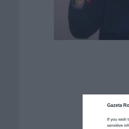
Gazeta R
If you wish 
sensitive in