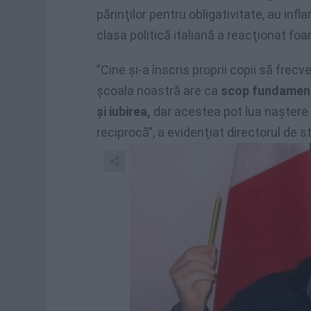
părinţilor pentru obligativitate, au inf
clasa politică italiană a reacţionat foart
”Cine şi-a înscris proprii copii să frec
şcoala noastră are ca
scop fundamenta
şi iubirea,
dar acestea pot lua naştere
reciprocă”, a evidenţiat directorul de st