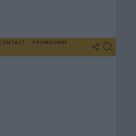
CONTACT
PROMOVARE
FOLLOW
SEARCH
US
Couple Photoshoot Paris