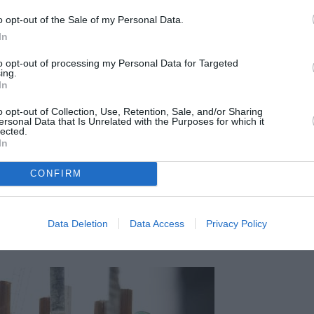
tea Statului, iar acceptarea unui loc de
o opt-out of the Sale of my Personal Data.
In
 foarte grave, cum ar fi traficul de
oatarea până la epuizare. Totodată
to opt-out of processing my Personal Data for Targeted
ing.
or să plece să muncească în Diaspora să se
In
ele de recrutare, deoarece autoritățile și
o opt-out of Collection, Use, Retention, Sale, and/or Sharing
ersonal Data that Is Unrelated with the Purposes for which it
ângeri referitoare la exploatare prin muncă
lected.
In
CONFIRM
al în Europa mea”, C.A.P.I.M.E.D. va realiza o
rezintă un grad mare de risc și un ghid de
e românii care vor să lucreze în Italia și
Data Deletion
Data Access
Privacy Policy
a angajatorilor.