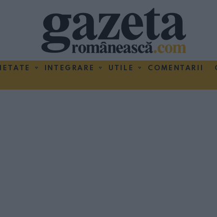
IETATE
INTEGRARE
UTILE
COMENTARII