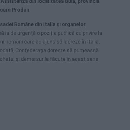
 Assistenza din localitatea Buia, provincia
ioara Prodan.
adei Române din Italia și organelor
ă ia de urgență o poziție publică cu privire la
i români care au ajuns să lucreze în Italia,
Totodată, Confederația dorește să primească
anchetei și demersurile făcute în acest sens