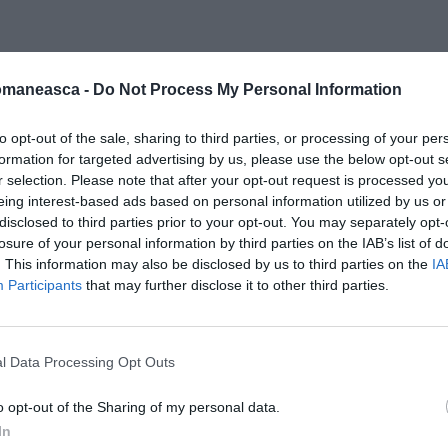
omaneasca -
Do Not Process My Personal Information
peste 200 concetățeni,
prin care ne
to opt-out of the sale, sharing to third parties, or processing of your per
Vital Assistenza
, iar în urma nenumăratelor
formation for targeted advertising by us, please use the below opt-out s
r selection. Please note that after your opt-out request is processed y
ști, cât și italienești, nu s-a luat nicio
eing interest-based ads based on personal information utilized by us or
umele datorate și în ceea ce privește
disclosed to third parties prior to your opt-out. You may separately opt-
 Doamna
Mioara Prodan
, care a fost denunțată
losure of your personal information by third parties on the IAB’s list of
. This information may also be disclosed by us to third parties on the
IA
e din Italia – CGIL și Inspectoratul Muncii
Participants
that may further disclose it to other third parties.
lă nestingherită
, în prezent coordonând
ră declară Andrei Carmen Luminița,
5 de ani în Italia și de 6 ani în Sicilia, scrie
l Data Processing Opt Outs
o opt-out of the Sharing of my personal data.
In
i care vor să lucreze în Italia că muncă fără