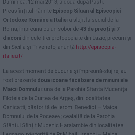
Duminică, 12 mai 2013, a doua după Paști,
Preasfinţitul Părinte
Episcop Siluan al Episcopiei
Ortodoxe Române a Italie
i a slujit la sediul de la
Roma, împreuna cu un sobor de
43 de preoți și 7
diaconi
din cele trei protopopiate din Lazio, precum și
din Sicilia și Triveneto, anunță
http://episcopia-
italiei.it/
La acest moment de bucurie și împreună-slujire, au
fost prezente
doua icoane făcătoare de minuni ale
Maicii Domnului
: una de la Parohia Sfânta Mucenița
Filoteia de la Curtea de Argeș, din localitatea
Canicatti, păstorită de Ierom. Benedict – Maica
Domnului de la Poceaev; cealaltă de la Parohia
Sfântul Sfințit Mucenic Haralambie din localitatea
Legnago, păstorită de Pr Mihail Ursachi – Maica