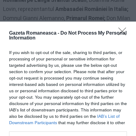
Lovin, reprezentantul
Ambasadei României în Italia;
Domnul Gianni Alemanno,
Primarul Romei;
Don Milan
Zust,
reprezentantul Consiliului Pontifical
pentru
Gazeta Romaneasca -
Do Not Process My Personal
Unitatea Creștinilor – Vatican, care au adresat câte
Information
un cuvânt de salut celor prezenți.
If you wish to opt-out of the sale, sharing to third parties, or
processing of your personal or sensitive information for
La eveniment a mai
targeted advertising by us, please use the below opt-out
participat si un grup de
section to confirm your selection. Please note that after your
opt-out request is processed you may continue seeing
profesori și elevi de la
interest-based ads based on personal information utilized by
Colegiile Naționale din
us or personal information disclosed to third parties prior to
Brașov, veniți la Roma
your opt-out. You may separately opt-out of the further
disclosure of your personal information by third parties on the
cu ocazia împlinirii
IAB’s list of downstream participants. This information may
astăzi a
1900 de ani de la inaugurarea Columnei lui
also be disclosed by us to third parties on the
IAB’s List of
Downstream Participants
that may further disclose it to other
Traian.
La final, s-a binecuvântat Troița de la sediul
third parties.
episcopiei, întru cinstirea și pomenirea tuturor