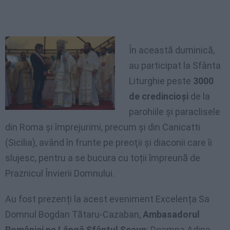
În această duminică,
au participat la Sfânta
Liturghie peste
3000
de credincioşi
de la
parohiile și paraclisele
din Roma şi împrejurimi, precum și din Canicatti
(Sicilia), având în frunte pe preoţii şi diaconii care îi
slujesc, pentru a se bucura cu toții împreună de
Praznicul Învierii Domnului.
Au fost prezenți la acest eveniment Excelența Sa
Domnul Bogdan Tătaru-Cazaban,
Ambasadorul
României pe Lângă Sfântul Scaun
; Doamna Adina