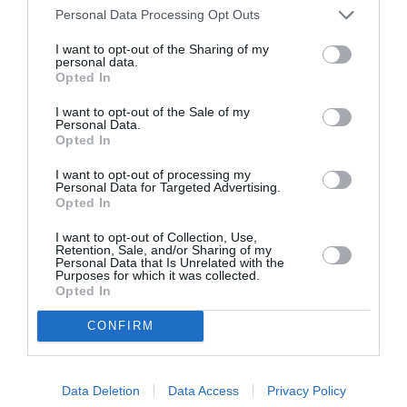
Personal Data Processing Opt Outs
sfinților mucenici care au mărturisit credința în
Hristos până la sânge în Sfânta Cetate a Romei, și ca
I want to opt-out of the Sharing of my
personal data.
semn de binecuvântare a tuturor celor care pășesc
Opted In
în curtea episcopiei.
I want to opt-out of the Sale of my
Personal Data.
Opted In
Articolul anterior
See
I want to opt-out of processing my
Locuinţele, la cele mai mici preţuri. Cel mai
more
Personal Data for Targeted Advertising.
Opted In
bun an pentru achiziţii
I want to opt-out of Collection, Use,
Următorul articol
Retention, Sale, and/or Sharing of my
Editura Rediviva din Milano prezentă la
Personal Data that Is Unrelated with the
Salonul Internațional de Carte de la Torino
Purposes for which it was collected.
Opted In
CONFIRM
AȚI PUTEA DORI DE
ASEMENEA
Data Deletion
Data Access
Privacy Policy