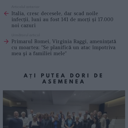
Articolul anterior
See
Italia, cresc decesele, dar scad noile
more
infecții, luni au fost 141 de morți și 17.000
noi cazuri
Următorul articol
Primarul Romei, Virginia Raggi, amenințată
cu moartea: ”Se planifică un atac împotriva
mea şi a familiei mele”
AȚI PUTEA DORI DE
ASEMENEA