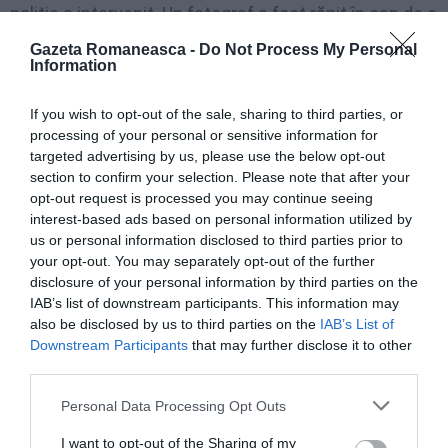
poliția a intervenit. Un fotograf a fost rănit în cap de o
sticlă aruncată de manifestanți.
Gazeta Romaneasca -
Do Not Process My Personal
Information
Aseară, centrul orașului Torino a fost transformat
If you wish to opt-out of the sale, sharing to third parties, or
într-un câmp de luptă: vitrine sparte, petarde, sticle
processing of your personal or sensitive information for
incendiare, gaze lacrimogene, pubele răsturnate și
targeted advertising by us, please use the below opt-out
section to confirm your selection. Please note that after your
incendiate. Doi polițiști răniți și nouă persoane
opt-out request is processed you may continue seeing
arestate.
interest-based ads based on personal information utilized by
us or personal information disclosed to third parties prior to
your opt-out. You may separately opt-out of the further
disclosure of your personal information by third parties on the
IAB’s list of downstream participants. This information may
also be disclosed by us to third parties on the
IAB’s List of
Downstream Participants
that may further disclose it to other
third parties.
Personal Data Processing Opt Outs
I want to opt-out of the Sharing of my