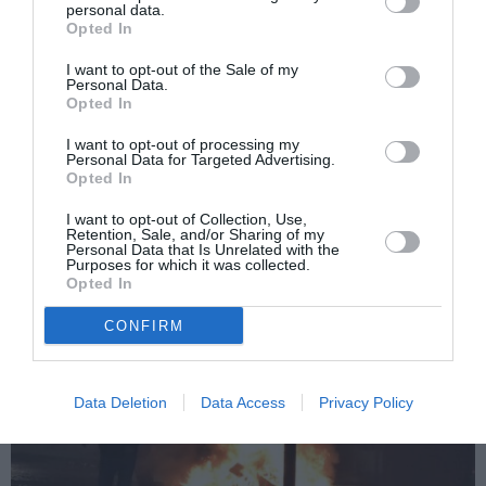
personal data.
Opted In
I want to opt-out of the Sale of my
Personal Data.
Opted In
Dezordinile, susține presa, au fost create de
anarhiști. În Piazza Castello, patru grupuri de
I want to opt-out of processing my
Personal Data for Targeted Advertising.
manifestanți au atacat simultan poliția. Tineri, unii
Opted In
foarte tineri, printre ei ultrași de la Juventus și Torino,
I want to opt-out of Collection, Use,
Retention, Sale, and/or Sharing of my
precum și mulți tineri de origine străină.
Personal Data that Is Unrelated with the
Purposes for which it was collected.
Opted In
CONFIRM
Data Deletion
Data Access
Privacy Policy