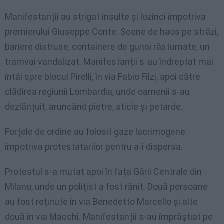
Manifestanții au strigat insulte și lozinci împotriva
premierului Giuseppe Conte. Scene de haos pe străzi,
bariere distruse, containere de gunoi răsturnate, un
tramvai vandalizat. Manifestanții s-au îndreptat mai
întâi spre blocul Pirelli, în via Fabio Filzi, apoi către
clădirea regiunii Lombardia, unde oamenii s-au
dezlănțuit, aruncând pietre, sticle și petarde.
Forțele de ordine au folosit gaze lacrimogene
împotriva protestatarilor pentru a-i dispersa.
Protestul s-a mutat apoi în fața Gării Centrale din
Milano, unde un polițist a fost rănit. Două persoane
au fost reținute în via Benedetto Marcello și alte
două în via Macchi. Manifestanții s-au împrăștiat pe