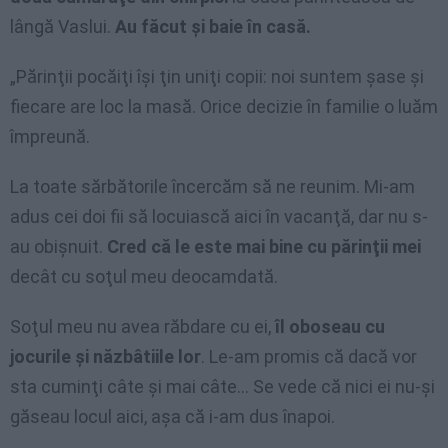
lângă Vaslui.
Au făcut şi baie în casă.
„Părinţii pocăiţi îşi ţin uniţi copii: noi suntem şase şi
fiecare are loc la masă. Orice decizie în familie o luăm
împreună.
La toate sărbătorile încercăm să ne reunim. Mi-am
adus cei doi fii să locuiască aici în vacanţă, dar nu s-
au obişnuit.
Cred că le este mai bine cu părinţii mei
decât cu soţul meu deocamdată.
Soţul meu nu avea răbdare cu ei,
îl oboseau cu
jocurile şi năzbâtiile lor
. Le-am promis că dacă vor
sta cuminţi câte şi mai câte… Se vede că nici ei nu-şi
găseau locul aici, aşa că i-am dus înapoi.