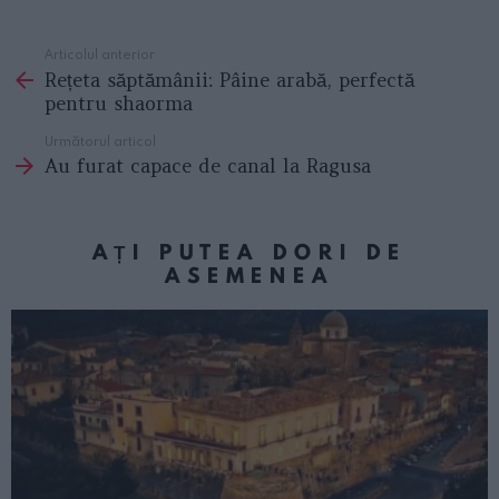
Articolul anterior
See
Rețeta săptămânii: Pâine arabă, perfectă
more
pentru shaorma
Următorul articol
Au furat capace de canal la Ragusa
AȚI PUTEA DORI DE
ASEMENEA