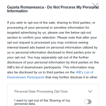
Aş vrea să reuşesc să muncesc mai mult, dar acum
Gazeta Romaneasca -
Do Not Process My Personal
este o perioadă foarte grea pentru italieni, nu mai
Information
reuşesc să am de muncă în fiecare zi,
sunt plătită
If you wish to opt-out of the sale, sharing to third parties, or
tot mai prost
şi nu am prea multe alternative.
processing of your personal or sensitive information for
targeted advertising by us, please use the below opt-out
Uneori plâng şi
mi se pare că nu mai reuşesc să o
section to confirm your selection. Please note that after your
opt-out request is processed you may continue seeing
scot la capăt
, dar îmi revin fiindcă am trei copiii. I-am
interest-based ads based on personal information utilized by
făcut cu drag şi am sperat să-i cresc într-o familie
us or personal information disclosed to third parties prior to
unită.
your opt-out. You may separately opt-out of the further
disclosure of your personal information by third parties on the
IAB’s list of downstream participants. This information may
N-a fost să dureze prima căsătorie, dar acum voi
also be disclosed by us to third parties on the
IAB’s List of
face orice îmi stă în putinţă să dureze până la
Downstream Participants
that may further disclose it to other
third parties.
moarte şi să-mi cresc pruncul cu frică de Dumnezeu.
Personal Data Processing Opt Outs
Aş vrea să spun celor care le acuză pe mamele care-
I want to opt-out of the Sharing of my
şi lasă copiii în România că ar fi bine să încerce să
personal data.