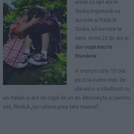
urmă cu opt ani în
Sicilia împreună cu
surorile şi fraţii în
Sicilia, să lucreze la
sere. Avea 23 de ani şi
doi copii mici în
România
.
A muncit câte 10 ore
pe zi la cules roşii. De
doi ani s-a căsătorit cu
un italian şi are un copil de un an. Munceşte şi pentru
soţ, fiindcă „nu-i place prea tare munca”.