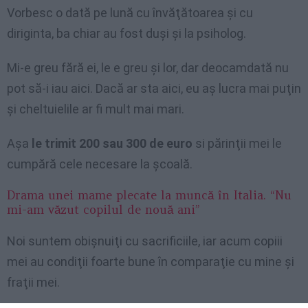
Vorbesc o dată pe lună cu învăţătoarea şi cu
diriginta, ba chiar au fost duşi şi la psiholog.
Mi-e greu fără ei, le e greu şi lor, dar deocamdată nu
pot să-i iau aici. Dacă ar sta aici, eu aş lucra mai puţin
şi cheltuielile ar fi mult mai mari.
Aşa
le trimit 200 sau 300 de euro
si părinţii mei le
cumpără cele necesare la şcoală.
Drama unei mame plecate la muncă în Italia. “Nu
mi-am văzut copilul de nouă ani”
Noi suntem obişnuiţi cu sacrificiile, iar acum copiii
mei au condiţii foarte bune în comparaţie cu mine şi
fraţii mei.