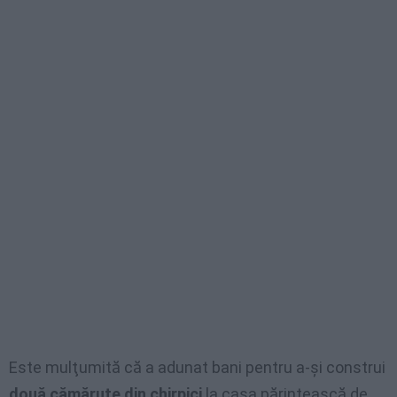
Este mulţumită că a adunat bani pentru a-şi construi
două cămăruţe din chirpici
la casa părintească de