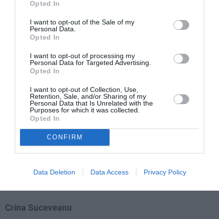
Opted In
plece ei.
I want to opt-out of the Sale of my
Personal Data.
Să rămână mamele cu fiii în România şi să plece taţii.
Opted In
Să vadă şi ei că aici după programul de muncă
nu stă
I want to opt-out of processing my
nimeni la cârciumă până la închidere.
Personal Data for Targeted Advertising.
Opted In
Să vadă cât se câştigă şi să afle cât costă drumul
I want to opt-out of Collection, Use,
Retention, Sale, and/or Sharing of my
dus-întors cu autocarul, şi ce simţi când afli că
nici
Personal Data that Is Unrelated with the
Purposes for which it was collected.
luna aceasta n-au bani
să te plătească integral.
Opted In
CONFIRM
Să te gândeşti cu groază că te îmbolnăveşti şi rămâi
fără lucru. Să te gândeşti că dacă ai în România un
bolnav, unica lui speranţă eşti tu… cel care munceşte
Data Deletion
Data Access
Privacy Policy
şi câştigă în străinătate.”
Crina Suceveanu