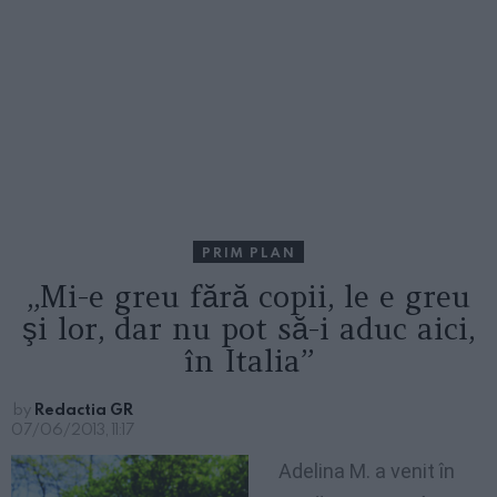
PRIM PLAN
„Mi-e greu fără copii, le e greu
şi lor, dar nu pot să-i aduc aici,
în Italia”
by
Redactia GR
07/06/2013, 11:17
Adelina M. a venit în