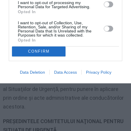
I want to opt-out of processing my
f) membrii misiunilor diplomatice, oficiilor consulare
Personal Data for Targeted Advertising.
Opted In
şi ai altor reprezentanţe diplomatice acreditate la
Bucureşti, posesori de paşapoarte diplomatice,
I want to opt-out of Collection, Use,
Retention, Sale, and/or Sharing of my
personalul asimilat personalului diplomatic, precum
Personal Data that Is Unrelated with the
Purposes for which it was collected.
şi membrii Corpului Diplomatic şi Consular al
Opted In
României şi posesorii de paşapoarte diplomatice şi
CONFIRM
de serviciu, precum şi membrii familiilor acestora;
Art. 4 Prezenta hotărâre se comunică tuturor
Data Deletion
Data Access
Privacy Policy
componentelor Sistemului Naţional de Management
al Situaţiilor de Urgenţă, pentru punere în aplicare
prin ordine şi acte administrative ale conducătorilor
acestora.
PREŞEDINTELE COMITETULUI NAŢIONAL PENTRU
SITUAŢII DE URGENŢĂ