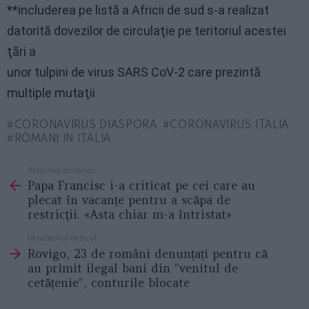
**includerea pe listă a Africii de sud s-a realizat
datorită dovezilor de circulaţie pe teritoriul acestei
ţări a
unor tulpini de virus SARS CoV-2 care prezintă
multiple mutaţii
CORONAVIRUS DIASPORA
CORONAVIRUS ITALIA
ROMANI IN ITALIA
Articolul anterior
See
Papa Francisc i-a criticat pe cei care au
more
plecat în vacanțe pentru a scăpa de
restricţii. «Asta chiar m-a întristat»
Următorul articol
Rovigo, 23 de români denunțați pentru că
au primit ilegal bani din ”venitul de
cetățenie”, conturile blocate