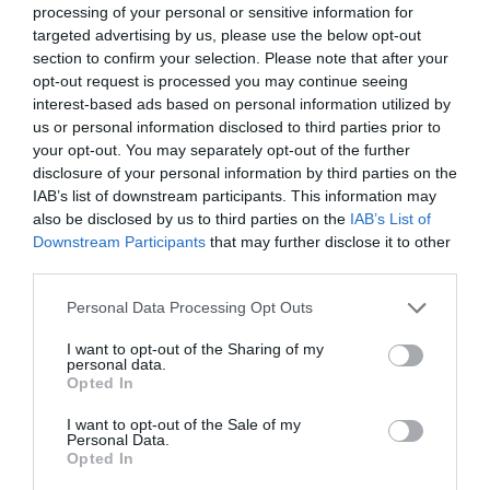
processing of your personal or sensitive information for
targeted advertising by us, please use the below opt-out
c) conducătorii auto prevăzuţi la lit. a) şi lit. b) care se
section to confirm your selection. Please note that after your
deplasează în interesul desfăşurării profesiei din
opt-out request is processed you may continue seeing
interest-based ads based on personal information utilized by
statul de rezidenţă al acestora într-un alt stat
us or personal information disclosed to third parties prior to
membru al Uniunii Europene sau dintr-un alt stat al
your opt-out. You may separately opt-out of the further
disclosure of your personal information by third parties on the
Uniunii Europene în statul de rezidenţă, indiferent
IAB’s list of downstream participants. This information may
dacă
also be disclosed by us to third parties on the
IAB’s List of
deplasarea se face prin mijloace individuale sau în
Downstream Participants
that may further disclose it to other
third parties.
cont propriu;
Personal Data Processing Opt Outs
d) piloţii de aeronave şi personalul navigant;
I want to opt-out of the Sharing of my
personal data.
Opted In
e) persoanele aflate în tranzit, dacă părăsesc
România în cel mult 24 de ore de la intrarea pe
I want to opt-out of the Sale of my
Personal Data.
teritoriul tării;
Opted In