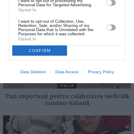
AȚI PUTEA DORI DE
I want to opt-out of processing my
Personal Data for Targeted Advertising.
ASEMENEA
Opted In
I want to opt-out of Collection, Use,
Retention, Sale, and/or Sharing of my
Personal Data that Is Unrelated with the
Purposes for which it was collected.
Opted In
CONFIRM
Data Deletion
Data Access
Privacy Policy
ITALIA
Pași importanți pentru colaborarea medicală
româno-italiană