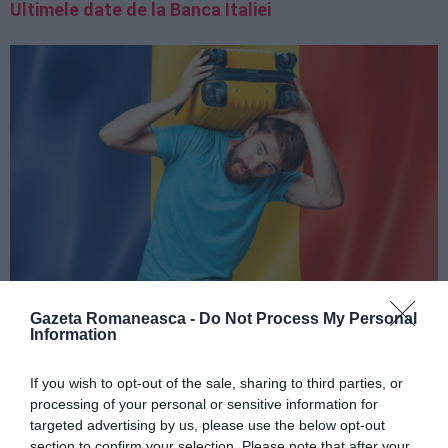
Ultimele date de la Banca Italiei
Gazeta Romaneasca -
Do Not Process My Personal
Information
Energia pozitivă a diasporei
If you wish to opt-out of the sale, sharing to third parties, or
Diaspora română nu doar că trimite bani acasă, dar și
processing of your personal or sensitive information for
aduce o energie pozitivă și constructivă. Mulți dintre
targeted advertising by us, please use the below opt-out
cei care se întorc în România fac pași importanți
section to confirm your selection. Please note that after your