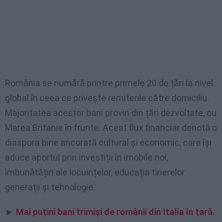
România se numără printre primele 20 de țări la nivel
global în ceea ce privește remiterile către domiciliu.
Majoritatea acestor bani provin din țări dezvoltate, cu
Marea Britanie în frunte. Acest flux financiar denotă o
diaspora bine ancorată cultural și economic, care își
aduce aportul prin investiții în imobile noi,
îmbunătățiri ale locuințelor, educația tinerelor
generații și tehnologie.
►
Mai puțini bani trimiși de românii din Italia în țară.