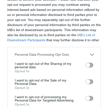
opt-out request is processed you may continue seeing
înainte, influențând pozitiv economia prin inițiative
interest-based ads based on personal information utilized by
antreprenoriale. Profesorul Mitroi remarcă faptul că
us or personal information disclosed to third parties prior to
your opt-out. You may separately opt-out of the further
acești români nu mai sunt sceptici, ci dornici să
disclosure of your personal information by third parties on the
contribuie la dezvoltarea țării lor de origine. „Dorul de
IAB’s list of downstream participants. This information may
also be disclosed by us to third parties on the
IAB’s List of
țară rămâne intact, iar aceștia își construiesc o
Downstream Participants
that may further disclose it to other
soluție și pentru viitor”, adaugă el.
third parties.
Contribuția diasporei nu poate fi subestimată. Pe
Personal Data Processing Opt Outs
lângă efortul financiar, aceste remiteri reprezintă un
I want to opt-out of the Sharing of my
personal data.
efort social excepțional. „Românii din diaspora sunt o
Opted In
mândrie pentru noi”, spune profesorul Mitroi,
I want to opt-out of the Sale of my
subliniind că aceștia nu doar muncesc din greu în
Personal Data.
Opted In
străinătate, dar și câștigă suficient pentru a trimite
I want to opt-out of processing my
sume considerabile acasă.
Personal Data for Targeted Advertising.
Opted In