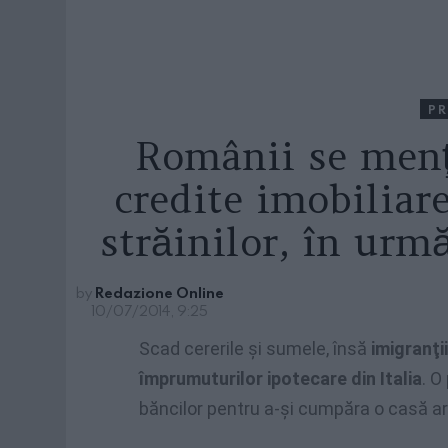
PR
Românii se menţ
credite imobiliare
străinilor, în urm
by
Redazione Online
10/07/2014, 9:25
Scad cererile şi sumele, însă
imigranţi
împrumuturilor ipotecare din Italia
. O
băncilor pentru a-şi cumpăra o casă ar