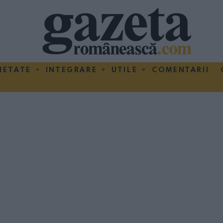
IETATE
INTEGRARE
UTILE
COMENTARII