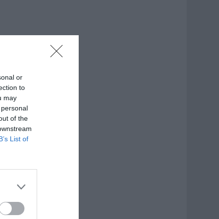
sonal or
ection to
ou may
 personal
out of the
 downstream
B’s List of