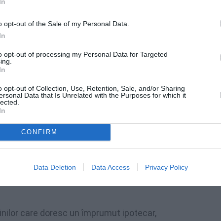
In
ererea italienilor, care, tot în medie, doresc
o opt-out of the Sale of my Personal Data.
 de
215.000 euro (sursa Mutui.it – analiză
In
prumuturilor, uşor sub 25 de ani. În ceea ce
to opt-out of processing my Personal Data for Targeted
ing.
r variabile, solicitate de 62% dintre străinii
In
o opt-out of Collection, Use, Retention, Sale, and/or Sharing
ersonal Data that Is Unrelated with the Purposes for which it
lected.
i italiene ale cererilor de finanţare pentru
In
 Bacca – aceste date evidenţiază interesul
CONFIRM
 valoare mai mică faţă de media naţională
: în
o casă se acceptă imobile în zone mai
aste”.
Data Deletion
Data Access
Privacy Policy
ăinilor care doresc un împrumut ipotecar,