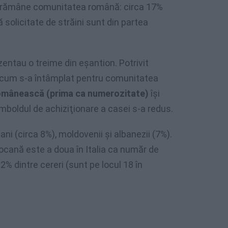
nt rămâne comunitatea română: circa 17%
solicitate de străini sunt din partea
entau o treime din eşantion. Potrivit
a cum s-a întâmplat pentru comunitatea
omânească (prima ca numerozitate)
îşi
 imboldul de achiziţionare a casei s-a redus.
i (circa 8%), moldovenii şi albanezii (7%).
cană este a doua în Italia ca număr de
% dintre cereri (sunt pe locul 18 în