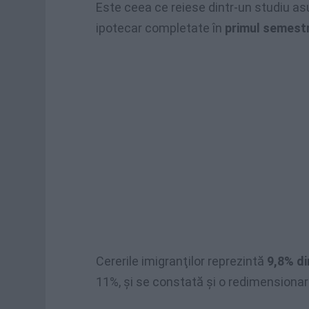
Este ceea ce reiese dintr-un studiu as
ipotecar completate în
primul semest
Cererile imigranţilor reprezintă
9,8% di
11%, şi se constată şi o redimensionar