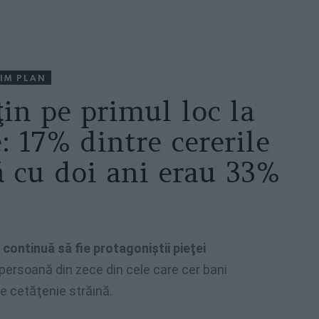
IM PLAN
in pe primul loc la
: 17% dintre cererile
ă cu doi ani erau 33%
i continuă să fie protagoniştii pieţei
 persoană din zece din cele care cer bani
e cetăţenie străină.