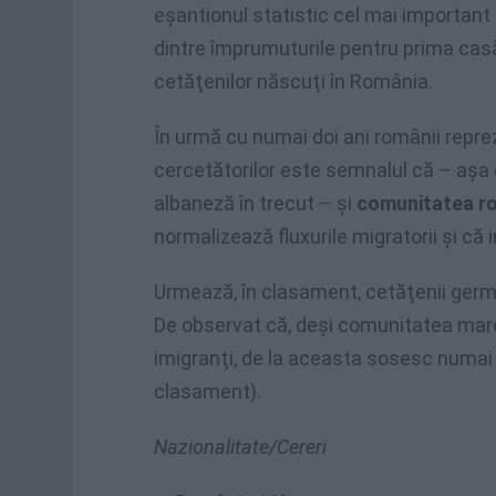
eşantionul statistic cel mai importa
dintre împrumuturile pentru prima casă 
cetăţenilor născuţi în România.
În urmă cu numai doi ani românii reprez
cercetătorilor este semnalul că – aş
albaneză în trecut – şi
comunitatea r
normalizează fluxurile migratorii şi că
Urmează, în clasament, cetăţenii german
De observat că, deşi comunitatea maro
imigranţi, de la aceasta sosesc numai 2
clasament).
Nazionalitate/Cereri