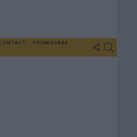
CONTACT
PROMOVARE
FOLLOW
SEARCH
US
Couple Photoshoot Paris