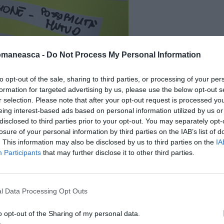
omaneasca -
Do Not Process My Personal Information
a cetăţenilor străini
se concentrează pe
to opt-out of the sale, sharing to third parties, or processing of your per
te finalitatea indicată de 73% din totalul
formation for targeted advertising by us, please use the below opt-out s
r selection. Please note that after your opt-out request is processed y
eing interest-based ads based on personal information utilized by us or
disclosed to third parties prior to your opt-out. You may separately opt-
losure of your personal information by third parties on the IAB’s list of
. This information may also be disclosed by us to third parties on the
IA
era de 132.000 euro în 2011)
şi se doreşte
Participants
that may further disclose it to other third parties.
bilului care se intenţionează să se
e ajungea la 80%).
l Data Processing Opt Outs
e cere mai puţin, însă se are în vedere un
o opt-out of the Sharing of my personal data.
163.000 de euro.