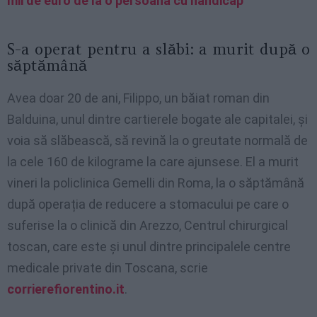
mii de euro de la o persoană cu handicap”
S-a operat pentru a slăbi: a murit după o
săptămână
Avea doar 20 de ani, Filippo, un băiat roman din
Balduina, unul dintre cartierele bogate ale capitalei, și
voia să slăbească, să revină la o greutate normală de
la cele 160 de kilograme la care ajunsese. El a murit
vineri la policlinica Gemelli din Roma, la o săptămână
după operația de reducere a stomacului pe care o
suferise la o clinică din Arezzo, Centrul chirurgical
toscan, care este și unul dintre principalele centre
medicale private din Toscana, scrie
corrierefiorentino.it
.