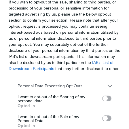
făcut-o”.
If you wish to opt-out of the sale, sharing to third parties, or
processing of your personal or sensitive information for
targeted advertising by us, please use the below opt-out
Convalescența nu a creat probleme deosebite, deși
section to confirm your selection. Please note that after your
Filippo, a explicat clinica, nu era un pacient ușor și a
opt-out request is processed you may continue seeing
interest-based ads based on personal information utilized by
trebuit să fie stimulat să urmeze tratamentul. Apoi,
us or personal information disclosed to third parties prior to
duminică, 21 aprilie, a urmat externarea și
your opt-out. You may separately opt-out of the further
disclosure of your personal information by third parties on the
întoarcerea la Roma.
IAB’s list of downstream participants. This information may
>>>
Viitor sumbru: în Italia, în 2050, vârstnicii vor fi
also be disclosed by us to third parties on the
IAB’s List of
de trei ori mai mulți decât tinerii
Downstream Participants
that may further disclose it to other
third parties.
Personal Data Processing Opt Outs
Când au început problemele
I want to opt-out of the Sharing of my
personal data.
Pe 25 aprilie au început problemele. Băiatul s-a plâns
Opted In
de dureri abdominale care l-au convins să meargă la
I want to opt-out of the Sale of my
cel mai apropiat spital, San Carlo di Nancy. Aici,
Personal Data.
Opted In
examinările nu au relevat nimic dramatic și Filippo a