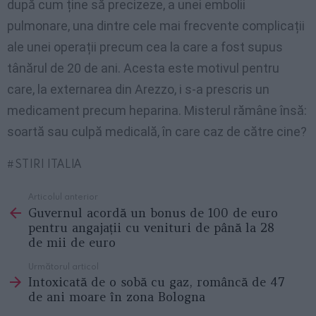
după cum ține să precizeze, a unei embolii
pulmonare, una dintre cele mai frecvente complicații
ale unei operații precum cea la care a fost supus
tânărul de 20 de ani. Acesta este motivul pentru
care, la externarea din Arezzo, i s-a prescris un
medicament precum heparina. Misterul rămâne însă:
soartă sau culpă medicală, în care caz de către cine?
STIRI ITALIA
Articolul anterior
See
Guvernul acordă un bonus de 100 de euro
more
pentru angajații cu venituri de până la 28
de mii de euro
Următorul articol
Intoxicată de o sobă cu gaz, româncă de 47
de ani moare în zona Bologna