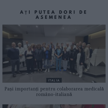
AȚI PUTEA DORI DE
ASEMENEA
ITALIA
Pași importanți pentru colaborarea medicală
româno-italiană