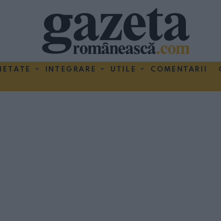
IETATE
INTEGRARE
UTILE
COMENTARII