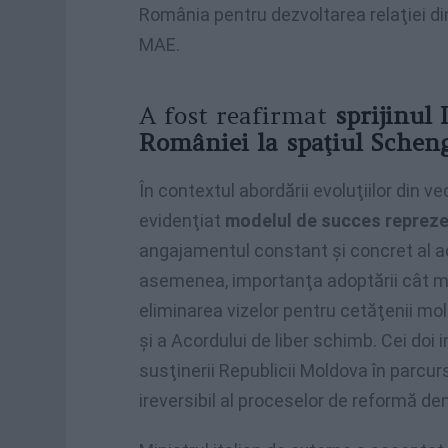
România pentru dezvoltarea relaţiei din
MAE.
A fost reafirmat
sprijinul 
României la spaţiul Schen
În contextul abordării evoluţiilor din v
evidenţiat
modelul de succes repreze
angajamentul constant şi concret al ace
asemenea, importanţa adoptării cât mai 
eliminarea vizelor pentru cetăţenii m
şi a Acordului de liber schimb. Cei doi 
susţinerii Republicii Moldova în parcu
ireversibil al proceselor de reformă d