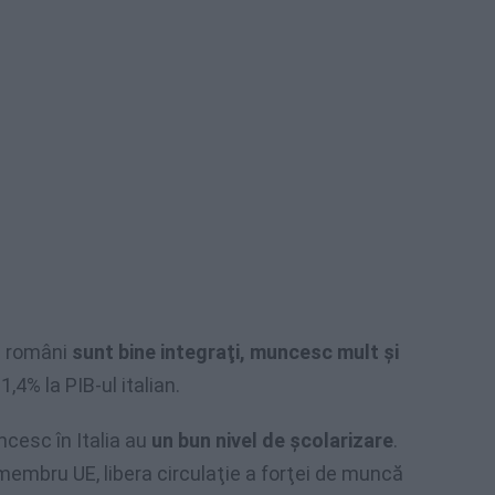
de români
sunt bine integraţi, muncesc mult şi
1,4% la PIB-ul italian.
ncesc în Italia au
un bun nivel de şcolarizare
.
membru UE, libera circulaţie a forţei de muncă