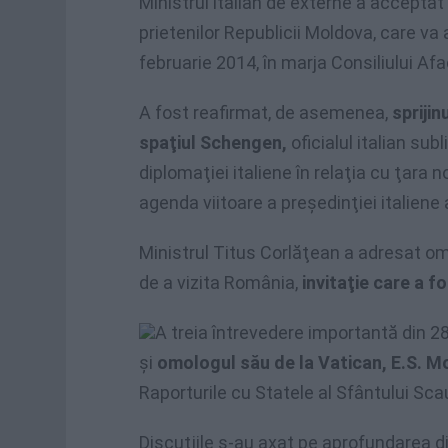
Ministrul italian de externe a acceptat 
prietenilor Republicii Moldova, care va a
februarie 2014, în marja Consiliului Afa
A fost reafirmat, de asemenea,
sprijin
spaţiul Schengen,
oficialul italian su
diplomaţiei italiene în relaţia cu ţara 
agenda viitoare a preşedinţiei italiene 
Ministrul Titus Corlăţean a adresat om
de a vizita România,
invitaţie care a f
A treia întrevedere importantă din 28
şi
omologul său de la Vatican, E.S. 
Raporturile cu Statele al Sfântului Sca
Discuţiile s-au axat pe aprofundarea dial