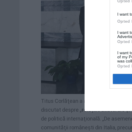
Opted 
I want t
Opted 
I want 
Advertis
Opted 
I want t
of my P
was col
Opted 
Titus Corlăţean a avut o întrevedere c
discutat despre „
relațiile bilaterale
de politică internaţională. „De asemene
comunităţii româneşti din Italia, precu