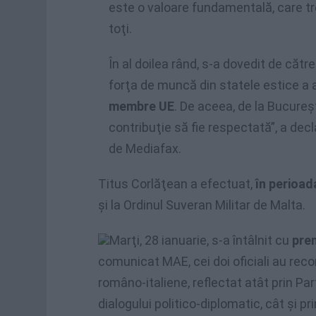
este o valoare fundamentală, care tr
toţi.
În al doilea rând, s-a dovedit de căt
forţa de muncă din statele estice a
membre UE
. De aceea, de la Bucure
contribuţie să fie respectată”, a dec
de Mediafax.
Titus Corlăţean a efectuat,
în perioada
şi la Ordinul Suveran Militar de Malta.
Marţi, 28 ianuarie, s-a întâlnit cu
prem
comunicat MAE, cei doi oficiali au rec
româno-italiene, reflectat atât prin Pa
dialogului politico-diplomatic, cât şi pr