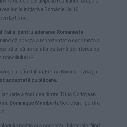
invitaţia de a participa la reuniunea Grupului
vea loc la inițiativa României, la 10
ceri Externe.
ul Italiei pentru aderarea României la
bliniind că acesta a reprezentat o constantă a
noastră şi că se va afla ca temă de interes pe
a Consiliului UE.
ologului său italian, Emma Bonino, invitaţia
ost acceptată cu plăcere.
 ianuarie a fost cea dintre Titus Corlăţean
Mons. Dominique Mamberti
, Secretarul pentru
un.
ogului politic şi a cooperării bilaterale, fiind