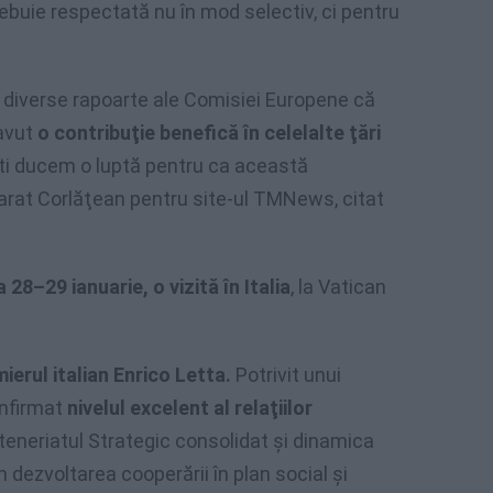
ebuie respectată nu în mod selectiv, ci pentru
re diverse rapoarte ale Comisiei Europene că
 avut
o contribuţie benefică în celelalte ţări
şti ducem o luptă pentru ca această
larat Corlăţean pentru site-ul TMNews, citat
 28–29 ianuarie, o vizită în Italia
, la Vatican
ierul italian Enrico Letta.
Potrivit unui
onfirmat
nivelul excelent al relaţiilor
rteneriatul Strategic consolidat şi dinamica
in dezvoltarea cooperării în plan social şi