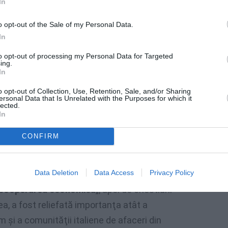
In
o opt-out of the Sale of my Personal Data.
In
to opt-out of processing my Personal Data for Targeted
ing.
In
o opt-out of Collection, Use, Retention, Sale, and/or Sharing
ersonal Data that Is Unrelated with the Purposes for which it
lected.
In
CONFIRM
Tot marţi,
Data Deletion
Data Access
Privacy Policy
u omologul italian,
Emma Bonino
. Cei doi au
 şi cooperarea economică
„, apoi de chestiuni
a, a fost reliefată importanţa atât a
m şi a comunităţii italiene de afaceri din