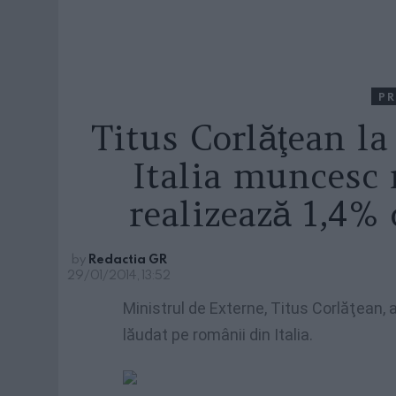
PR
Titus Corlăţean l
Italia muncesc 
realizează 1,4% 
by
Redactia GR
29/01/2014, 13:52
Ministrul de Externe, Titus Corlăţean, af
lăudat pe românii din Italia.