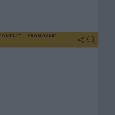
CONTACT
PROMOVARE
FOLLOW
SEARCH
US
Couple Photoshoot Paris