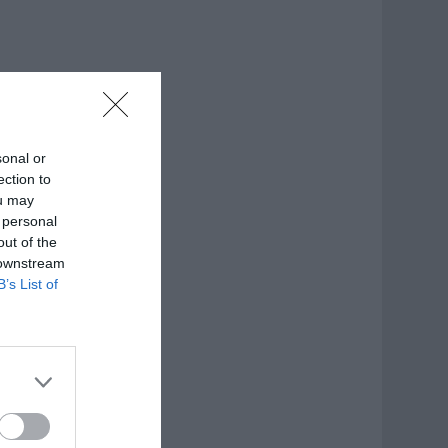
sonal or
ection to
ou may
 personal
out of the
 downstream
B’s List of