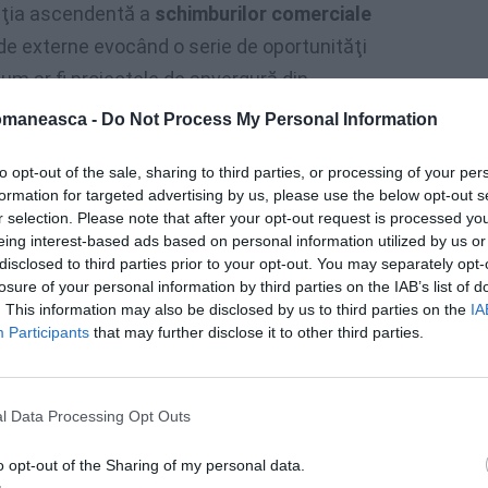
luţia ascendentă a
schimburilor comerciale
 de externe evocând o serie de oportunităţi
cum ar fi proiectele de anvergură din
culturii.
omaneasca -
Do Not Process My Personal Information
Matteo Renzi
to opt-out of the sale, sharing to third parties, or processing of your per
formation for targeted advertising by us, please use the below opt-out s
n domeniul afacerilor europene din
r selection. Please note that after your opt-out request is processed y
eing interest-based ads based on personal information utilized by us or
Preşedinţiei Consiliului UE în al doilea
disclosed to third parties prior to your opt-out. You may separately opt-
ăţile italiene figurând stimularea creşterii
losure of your personal information by third parties on the IAB’s list of
ândul tinerilor la nivel european.
. This information may also be disclosed by us to third parties on the
IA
Participants
that may further disclose it to other third parties.
l Data Processing Opt Outs
o opt-out of the Sharing of my personal data.