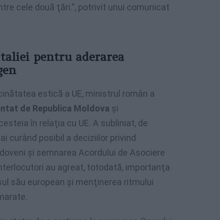
tre cele două ţări.”, potrivit unui comunicat
Italiei pentru aderarea
gen
ecinătatea estică a UE, ministrul român a
ntat de Republica Moldova
şi
steia în relaţia cu UE. A subliniat, de
curând posibil a deciziilor privind
oldoveni şi semnarea Acordului de Asociere
interlocutori au agreat, totodată, importanţa
rsul său european şi menţinerea ritmului
emarate.