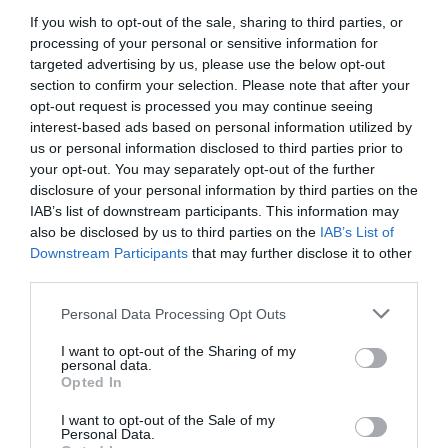
If you wish to opt-out of the sale, sharing to third parties, or
Înscrie-te pe pagina noastră de Facebook:
GAZETA
processing of your personal or sensitive information for
ROMÂNEASCĂ
targeted advertising by us, please use the below opt-out
section to confirm your selection. Please note that after your
https://ziarulromanesc.at/traficul-la-frontiera-cu-
opt-out request is processed you may continue seeing
interest-based ads based on personal information utilized by
ungaria-a-scazut-la-jumatate-restrictiile-de-
us or personal information disclosed to third parties prior to
calatorie-au-micsorat-volumul-de-tranzit-catre-
your opt-out. You may separately opt-out of the further
disclosure of your personal information by third parties on the
multe-tari-din-europa/
IAB’s list of downstream participants. This information may
also be disclosed by us to third parties on the
IAB’s List of
ROMANI IN ITALIA
STIRI ITALIA
Downstream Participants
that may further disclose it to other
third parties.
Articolul anterior
See
Marche, bătrânul de 89 de ani a intrat
more
Personal Data Processing Opt Outs
dezbrăcat în patul badantei românce: a
încercat să o violeze în toiul nopții
I want to opt-out of the Sharing of my
personal data.
Opted In
Următorul articol
În urma restricțiilor pentru români, Blue
I want to opt-out of the Sale of my
Air ANULEAZĂ 64 de zboruri România –
Personal Data.