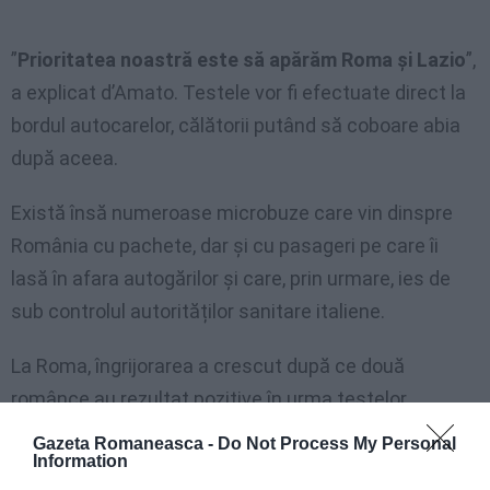
”
Prioritatea noastră este să apărăm Roma şi Lazio
”,
a explicat d’Amato. Testele vor fi efectuate direct la
bordul autocarelor, călătorii putând să coboare abia
după aceea.
Există însă numeroase microbuze care vin dinspre
România cu pachete, dar și cu pasageri pe care îi
lasă în afara autogărilor și care, prin urmare, ies de
sub controlul autorităților sanitare italiene.
La Roma, îngrijorarea a crescut după ce două
românce au rezultat pozitive în urma testelor
efectuate în autogara Tiburtina, după o călătorie de
Gazeta Romaneasca -
Do Not Process My Personal
Information
24 de ore cu un autocar pe traseul Bacău-Roma.