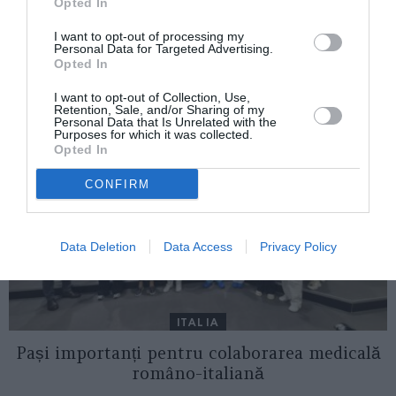
Italia și România – Cipru
Opted In
I want to opt-out of processing my
Personal Data for Targeted Advertising.
Opted In
AȚI PUTEA DORI DE
ASEMENEA
I want to opt-out of Collection, Use,
Retention, Sale, and/or Sharing of my
Personal Data that Is Unrelated with the
Purposes for which it was collected.
Opted In
CONFIRM
Data Deletion
Data Access
Privacy Policy
ITALIA
Pași importanți pentru colaborarea medicală
româno-italiană