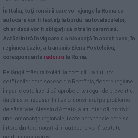
În Italia, toţi românii care vor ajunge la Roma cu
autocare vor fi testaţi la bordul autovehiculelor,
chiar dacă vor fi obligaţi să intre în carantină.
Astăzi intră în vigoare o ordonanţă în acest sens, în
regiunea Lazio, a transmis Elena Postelnicu,
corespondenta
rador.ro
la Roma.
Pe lângă măsura izolării la domiciliu a tuturor
cetățenilor care sosesc din România, fiecare regiune
în parte este liberă să aprobe alte reguli de prevenție,
dacă este necesar. În Lazio, consilierul pe probleme
de sănătate, Alessio d’Amato, a anunțat că, potrivit
unei ordonanțe regionale, toate persoanele care se
întorc din țara noastră în autocare vor fi testate
pentru coronavirus.