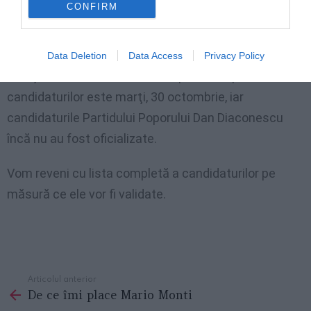
CONFIRM
Data Deletion
Data Access
Privacy Policy
Menţionăm că termenul limită pentru depunerea
candidaturilor este marţi, 30 octombrie, iar
candidaturile Partidului Poporului Dan Diaconescu
încă nu au fost oficializate.
Vom reveni cu lista completă a candidaturilor pe
măsură ce ele vor fi validate.
Articolul anterior
See
De ce îmi place Mario Monti
more