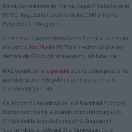
David, fost ministru de Interne, Eugen Mihalache de la
PP-DD, Nagy Zoltan Levente de la UDMR şi Hantz
Peter Bela (PP Maghiar).
Contactat de Gazeta Românească pentru un interviu
mai amplu,
Ion Săvoiu
(FOTO) a precizat că şi-a dat
demisia din PDL după referendumul din luna iulie.
MAE a publicat
lista parţială
a candidaţilor propuşi de
partidele şi alianţele politice pentru a candida în
Circumscripţia nr. 43.
Ceilalţi candidaţi admişi pe lista Partidului Ecologist
Român sunt: Daniel Alexandru (deputat colegiul 2),
Ghiţă Niculiţa (deputat colegiul 4), Sîngeorzan
George (deputat colegiul 3) şi Sîngeorzan Dorel