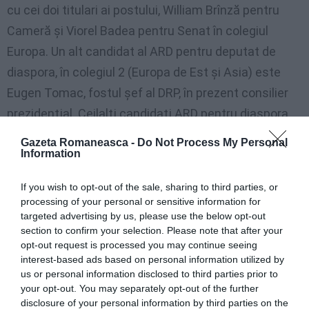
cu cei doi titulari ai postului, William Brînză pentru
Cameră şi Viorel Badea pentru Senat în colegiul
Europa. Un alt candidat al ARD pentru deputat de
diaspora, în colegiul 2 (Europa de Est şi Asia) este
Eugen Tomac, fostul şef al DRP, în prezent consilier
prezidenţial. Ceilalţi candidaţi ARD pentru diaspora
sunt Mircea Lubanovici şi Cristina Baturi, pentru
Gazeta Romaneasca -
Do Not Process My Personal
postul de deputat, iar al doilea candidat la Senat al
Information
ARD va fi Eugen Roventa, profesor universitar din
If you wish to opt-out of the sale, sharing to third parties, or
Canada.
processing of your personal or sensitive information for
targeted advertising by us, please use the below opt-out
Circumscripţia electorală 43
este împărţită în patru
section to confirm your selection. Please note that after your
opt-out request is processed you may continue seeing
colegii uninominale pentru Camera Deputaţilor, şi
interest-based ads based on personal information utilized by
două colegii uninominale pentru Senat. Distribuţia
us or personal information disclosed to third parties prior to
your opt-out. You may separately opt-out of the further
colegiilor pentru Camera Deputaţilor este
disclosure of your personal information by third parties on the