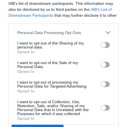
următoarea: colegiul 1 Europa de Vest, colegiul 2
IAB’s list of downstream participants. This information may
also be disclosed by us to third parties on the
IAB’s List of
Europa de Est şi Asia, colegiul 3 Americile, Australia
Downstream Participants
that may further disclose it to other
şi Noua Zeelandă, colegiul 4 Orientul Mijlociu şi
third parties.
Africa.
Personal Data Processing Opt Outs
Colegiile uninominale pentru Senat sunt două:
I want to opt-out of the Sharing of my
personal data.
Colegiul uninominal 1 compus din Colegiile 1 şi 2
Opted In
pentru Camera Deputaţilor, şi Colegiul uninominal 2
I want to opt-out of the Sale of my
compus din colegiile 3 şi 4 pentru Camera
Personal Data.
Opted In
Deputaţilor. Deci, românii din diaspora vor avea 6
I want to opt-out of processing my
reprezentanţi pentru toată planeta, dintre care doi
Personal Data for Targeted Advertising.
Opted In
senatori şi patru deputaţi.
I want to opt-out of Collection, Use,
Retention, Sale, and/or Sharing of my
Personal Data that Is Unrelated with the
Purposes for which it was collected.
Opted In