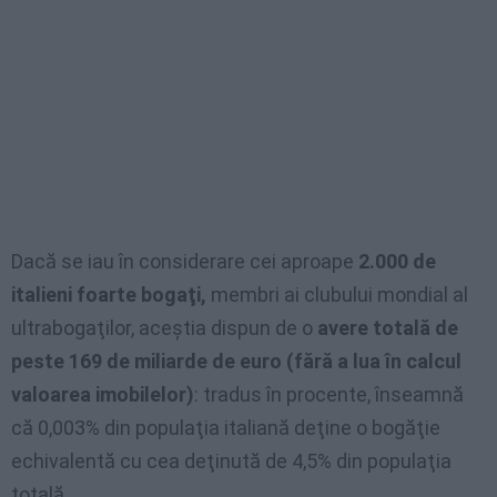
Dacă se iau în considerare cei aproape
2.000 de
italieni foarte bogaţi,
membri ai clubului mondial al
ultrabogaţilor, aceştia dispun de o
avere totală de
peste 169 de miliarde de euro (fără a lua în calcul
valoarea imobilelor)
: tradus în procente, înseamnă
că 0,003% din populaţia italiană deţine o bogăţie
echivalentă cu cea deţinută de 4,5% din populaţia
totală.