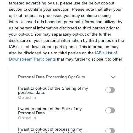
targeted advertising by us, please use the below opt-out
„Diferenţe deja ample care se lărgesc, aşadar –
section to confirm your selection. Please note that after your
opt-out request is processed you may continue seeing
relevă cercetătorii de la Censis – coeziunea socială
interest-based ads based on personal information utilized by
care se sfărâmă. Cursa către clasa de mijloc, tipică a
us or personal information disclosed to third parties prior to
anilor ‘80 şi ’90, s-a transformat cu o
fugă în direcţii
your opt-out. You may separately opt-out of the further
disclosure of your personal information by third parties on the
opuse,
cu mulţi care merg în jos şi numai puţini care
IAB’s list of downstream participants. This information may
reuşesc să urce. În această situaţie, riscul
also be disclosed by us to third parties on the
IAB’s List of
Downstream Participants
that may further disclose it to other
reîntoarcerii la conflict social este înalt”.
third parties.
Inegalităţile sociale nu privesc numai averile şi
Personal Data Processing Opt Outs
veniturile, ci există şi evenimente ale vieţii care
I want to opt-out of the Sharing of my
personal data.
generează diferenţe. Cum ar fi să ai sau să nu ai
Opted In
copii: naşterea primului copil face să crească puţin,
I want to opt-out of the Sale of my
faţă de cuplurile fără copii, riscul de a ajunge în
Personal Data.
Opted In
sărăcie (în primul caz sub risc sunt 11,6%, în al doilea
caz 13,1%). Însă naşterea celui de-al doilea copil face
I want to opt-out of processing my