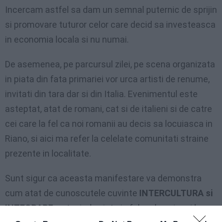
Incercam astfel sa dam un semnal puternic de sprijin
si promovare tuturor celor care decid sa investeasca
in economia locala si nu numai.
De asemenea, pe parcursul zilei, pe scena organizata
in piata din fata primariei vor urca artisti de renume,
invitati din tara dar si din Italia. Evenimentul este
asteptat, atat de romani, cat si de italieni si de catre
cei care la fel ca noi romanii au decis sa locuiasca in
Riano, si aici ma refer la celelate comunitati straine
prezente in localitate.
Sunt sigur ca aceasta manifestare va demonstra
cum atat de cunoscutele cuvinte
INTERCULTURA si
INTEGRARE
, pot prinde viata in folosul unei mai bune