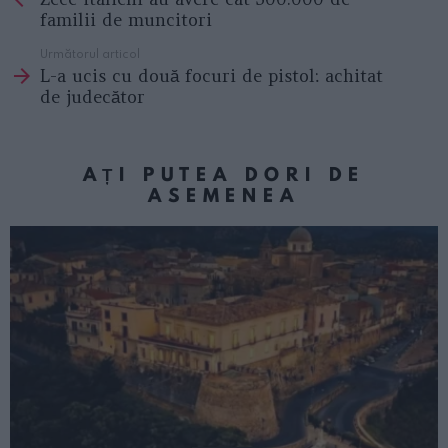
familii de muncitori
Următorul articol
L-a ucis cu două focuri de pistol: achitat
de judecător
AȚI PUTEA DORI DE
ASEMENEA