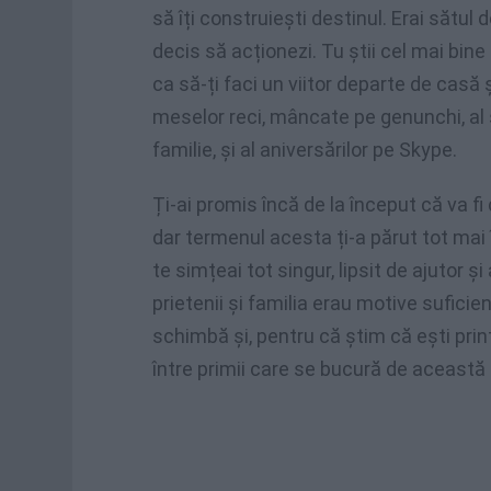
să îți construiești destinul. Erai sătul
decis să acționezi. Tu știi cel mai bine 
ca să-ți faci un viitor departe de casă 
meselor reci, mâncate pe genunchi, al 
familie, și al aniversărilor pe Skype.
Ți-ai promis încă de la început că va fi 
dar termenul acesta ți-a părut tot mai 
te simțeai tot singur, lipsit de ajutor și
prietenii și familia erau motive suficien
schimbă și, pentru că știm că ești printr
între primii care se bucură de această