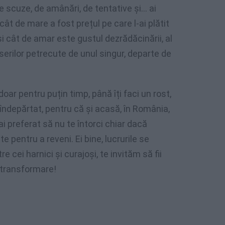
 de scuze, de amânări, de tentative și… ai
cât de mare a fost prețul pe care l-ai plătit
și cât de amar este gustul dezrădăcinării, al
serilor petrecute de unul singur, departe de
doar pentru puțin timp, până îți faci un rost,
îndepărtat, pentru că și acasă, în România,
 ai preferat să nu te întorci chiar dacă
te pentru a reveni. Ei bine, lucrurile se
e cei harnici și curajoși, te invităm să fii
 transformare!