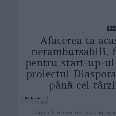
PR
Afacerea ta aca
nerambursabili, 
pentru start-up-u
proiectul Diaspor
până cel târz
by
Redactia GR
12/07/2018, 18:12
Ai pornit la drum cu un vis, să fii propriu