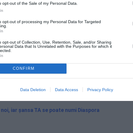
dacă:
o opt-out of the Sale of my Personal Data.
In
to opt-out of processing my Personal Data for Targeted
ing.
 străinătate în ultimele 12 luni până la
In
o opt-out of Collection, Use, Retention, Sale, and/or Sharing
ban), dar nu în regiunea București-Ilfov;
ersonal Data that Is Unrelated with the Purposes for which it
lected.
non-agricolă nouă, în mediul urban;
In
tudii universitare);
CONFIRM
activitate independentă;
i planurilor de afaceri de către un juriu
Data Deletion
Data Access
Privacy Policy
iului de afaceri.
 noi, iar șansa TA se poate numi Diaspora