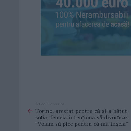
Articolul anterior
See
Torino, arestat pentru că și-a bătut
more
soția, femeia intenționa să divorțeze:
”Voiam să plec pentru că mă înșela”