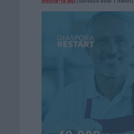
Inscrie-te aici
(dureaza doar 1 minut)