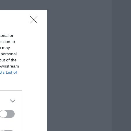
sonal or
ection to
ou may
 personal
out of the
 downstream
B’s List of