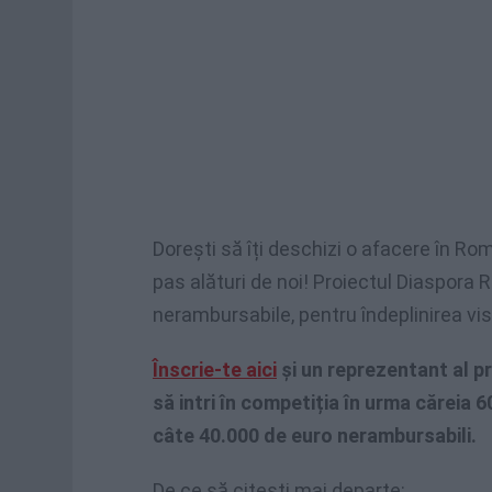
Dorești să îți deschizi o afacere în Ro
pas alături de noi! Proiectul Diaspora
nerambursabile, pentru îndeplinirea vis
Înscrie-te aici
și un reprezentant al pr
să intri în competiția în urma căreia 6
câte 40.000 de euro nerambursabili.
De ce să citești mai departe: