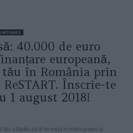
OMOVARE
să: 40.000 de euro
finanțare europeană,
l tău în România prin
a ReSTART. Înscrie-te
iu 1 august 2018!
l tău stăpân, să îți iei viața în mâini proprii și