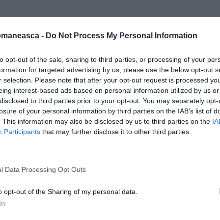
 euro – finanțare integrală, nerambursabilă,
omaneasca -
Do Not Process My Personal Information
 o idee grozavă și ne convinge că se descurcă să
to opt-out of the sale, sharing to third parties, or processing of your per
i îndrumarea necesară ca să faci ce trebuie cu
formation for targeted advertising by us, please use the below opt-out s
r selection. Please note that after your opt-out request is processed y
rat competențele și sunt recunoscuți în
eing interest-based ads based on personal information utilized by us or
le de consultanță și mentorat organizate cu
disclosed to third parties prior to your opt-out. You may separately opt-
losure of your personal information by third parties on the IAB’s list of
. This information may also be disclosed by us to third parties on the
IA
de pregatire, te învățăm tot ce trebuie să știi
Participants
that may further disclose it to other third parties.
nțare, managementul resurselor umane,
 tău de afaceri;
l Data Processing Opt Outs
 un parteneriat format din 5 organizații cu
i dezvoltarea de afaceri, gata oricând să te
o opt-out of the Sharing of my personal data.
In