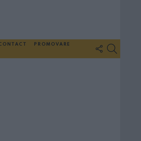
CONTACT
PROMOVARE
FOLLOW
SEARCH
US
Couple Photoshoot Paris