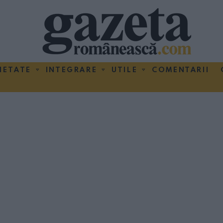
IETATE
INTEGRARE
UTILE
COMENTARII