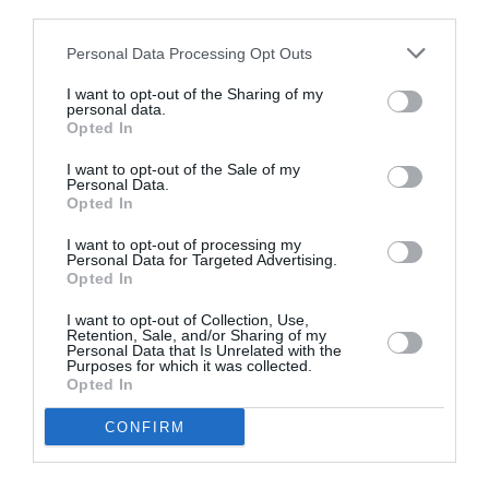
perioada 2021 – 2027, elevi, studenți, stagiari,
third parties.
profesori, formatori, lucrători de tineret, antrenori,
Personal Data Processing Opt Outs
precum și elevi aflați în formare profesională și
I want to opt-out of the Sharing of my
personalul din învățământul pentru adulți, inclusiv cei
personal data.
Opted In
care participă la ErasmusPro.
I want to opt-out of the Sale of my
Personal Data.
Opted In
I want to opt-out of processing my
Personal Data for Targeted Advertising.
Opted In
I want to opt-out of Collection, Use,
Retention, Sale, and/or Sharing of my
Personal Data that Is Unrelated with the
Purposes for which it was collected.
Opted In
CONFIRM