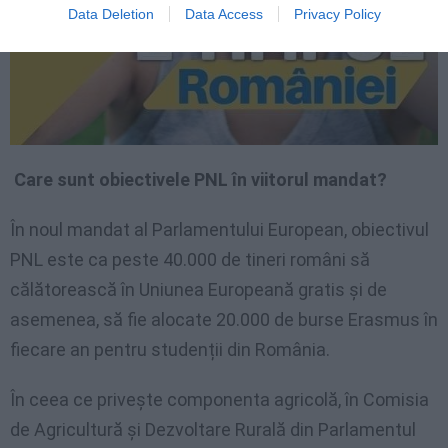
Data Deletion
Data Access
Privacy Policy
Care sunt obiectivele PNL în viitorul mandat?
În noul mandat al Parlamentului European, obiectivul
PNL este ca peste 40.000 de tineri români să
călătorească în Uniunea Europeană gratis și de
asemenea, să fie alocate 20.000 de burse Erasmus în
fiecare an pentru studenții din România.
În ceea ce privește componenta agricolă, în Comisia
de Agricultură și Dezvoltare Rurală din Parlamentul