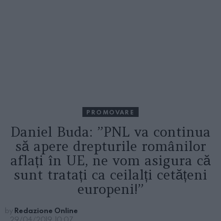
PROMOVARE
Daniel Buda: ”PNL va continua
să apere drepturile românilor
aflați în UE, ne vom asigura că
sunt tratați ca ceilalți cetățeni
europeni!”
by
Redazione Online
29/04/2019, 10:07