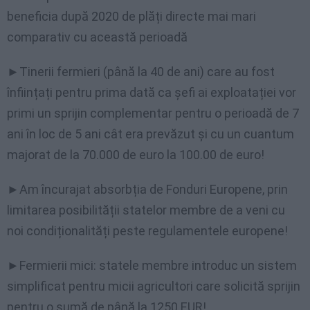
beneficia după 2020 de plăți directe mai mari
comparativ cu această perioadă
►Tinerii fermieri (până la 40 de ani) care au fost
înființați pentru prima dată ca șefi ai exploatației vor
primi un sprijin complementar pentru o perioadă de 7
ani în loc de 5 ani cât era prevăzut și cu un cuantum
majorat de la 70.000 de euro la 100.00 de euro!
►Am încurajat absorbția de Fonduri Europene, prin
limitarea posibilității statelor membre de a veni cu
noi condiționalități peste regulamentele europene!
►Fermierii mici: statele membre introduc un sistem
simplificat pentru micii agricultori care solicită sprijin
pentru o sumă de până la 1250 EUR!