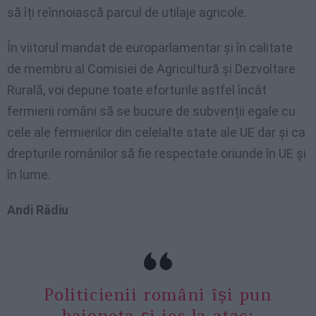
să îți reînnoiască parcul de utilaje agricole.
În viitorul mandat de europarlamentar și în calitate
de membru al Comisiei de Agricultură și Dezvoltare
Rurală, voi depune toate eforturile astfel încât
fermierii români să se bucure de subvenții egale cu
cele ale fermierilor din celelalte state ale UE dar și ca
drepturile românilor să fie respectate oriunde în UE și
în lume.
Andi Rădiu
Politicienii români își pun
baioneta și ies la atac: