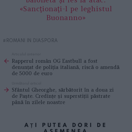
«Sancţionaţi-l pe leghistul
Buonanno»
ROMANI IN DIASPORA
Articolul anterior
See
Rapperul român OG Eastbull a fost
more
denunțat de poliția italiană, riscă o amendă
de 5000 de euro
Următorul articol
Sfântul Gheorghe, sărbătorit în a doua zi
de Paște. Credințe și superstiții păstrate
până în zilele noastre
AȚI PUTEA DORI DE
ASEMENEA