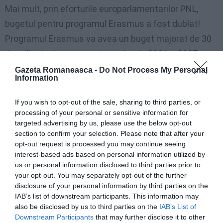
Mai mult, prin eforturile europarlamentarilor PNL,
bugetul pentru programul Erasmus a fost dublat!
Programul Erasmus va avea un buget majorat de 30
de miliarde de euro pentru perioada 2021 – 2027:
Gazeta Romaneasca -
Do Not Process My Personal
25,9 miliarde de euro pentru educație și formare;
Information
If you wish to opt-out of the sale, sharing to third parties, or
3,1 miliarde de euro pentru tineret;
processing of your personal or sensitive information for
targeted advertising by us, please use the below opt-out
550 milioane de euro pentru sport.
section to confirm your selection. Please note that after your
opt-out request is processed you may continue seeing
Erasmus+ este programul emblematic al Uniunii
interest-based ads based on personal information utilized by
us or personal information disclosed to third parties prior to
Europene, prin care se sprijină educația, formarea,
your opt-out. You may separately opt-out of the further
tineretul și sportul în Europa. Prin dublarea bugetului
disclosure of your personal information by third parties on the
IAB’s list of downstream participants. This information may
va crește numărul de beneficiari și va permite
also be disclosed by us to third parties on the
IAB’s List of
susținerea a până la 12 milioane de persoane în
Downstream Participants
that may further disclose it to other