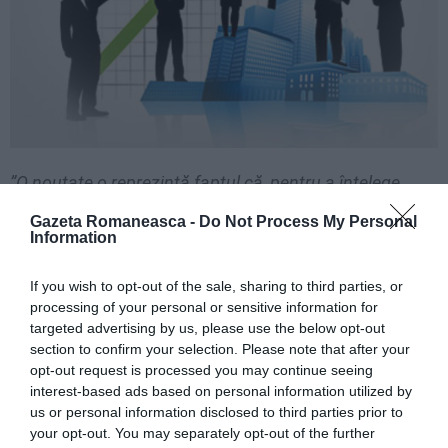
”O noutate o reprezintă faptul că, pentru a înțelege
legăturile românilor din Europa, studiul colectează, în
Gazeta Romaneasca -
Do Not Process My Personal
Information
mod sistematic, date despre relațiile pe care migranții
și nemigranții le întrețin cu oameni din alte țări decât
If you wish to opt-out of the sale, sharing to third parties, or
România și Spania, pentru a înțelege legăturile lor din
processing of your personal or sensitive information for
targeted advertising by us, please use the below opt-out
Europa. În total, vom solicita participarea a 600 de
section to confirm your selection. Please note that after your
persoane la sondaj, atât în România, cât și în Spania.
opt-out request is processed you may continue seeing
Datele colectate sunt anonime, astfel încât, grupul de
interest-based ads based on personal information utilized by
us or personal information disclosed to third parties prior to
cercetare nu va păstra informații personale mai mult
your opt-out. You may separately opt-out of the further