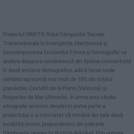
Proiectul ORBITS: Rolul Câmpurilor Sociale
Transnaționale în Emergența, Menținerea și
Descompunerea Enclavelor Etnice și Demografic va
analiza diaspora românească din Spania concentrată
în două enclave demografice, adică locuri unde
românii reprezintă mai mult de 10% din totalul
populației, Castelló de la Plana (Valencia) și
Roquetas de Mar (Almería). În urma unui studiu
etnografic anterior, derulat în prima parte a
proiectului, s-a constatat că românii din cele două
localități provin, preponderent, din județele
Dâmbovița, respectiv Bistrița-Năsăud. Prin urmare,