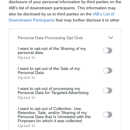
decât timpul necesar pentru realizarea contactelor și
disclosure of your personal information by third parties on the
IAB’s list of downstream participants. This information may
pregătirea setului de date. De asemenea, în cadrul
also be disclosed by us to third parties on the
IAB’s List of
proiectului ORBITS,
vor mai fi realizate interviuri
Downstream Participants
that may further disclose it to other
third parties.
aprofundate în ambele țări pentru a avea o perspectivă
mai bună asupra cauzelor și motivațiilor diferitelor
Personal Data Processing Opt Outs
fenomene identificate”
, precizează José Luis Molina,
I want to opt-out of the Sharing of my
personal data.
profesor universitar la Universitatea Autonomă din
Opted In
Barcelona, Departamentul de Antropologie Socială și
I want to opt-out of the Sale of my
Culturală, antropolog economic și specialist în
Personal Data.
Opted In
etnografie și analiza rețelelor sociale personale.
I want to opt-out of processing my
Personal Data for Targeted Advertising.
Rezultatele obținute în urma acestui studiu sunt utile
Opted In
atât din perspectiva cercetării științifice, cât și din
I want to opt-out of Collection, Use,
perspectiva politicilor publice. Proiectul poate fi de
Retention, Sale, and/or Sharing of my
Personal Data that Is Unrelated with the
interes inclusiv pentru autoritățile publice din
Purposes for which it was collected.
Opted In
România, deoarece va oferi răspunsuri de profunzime