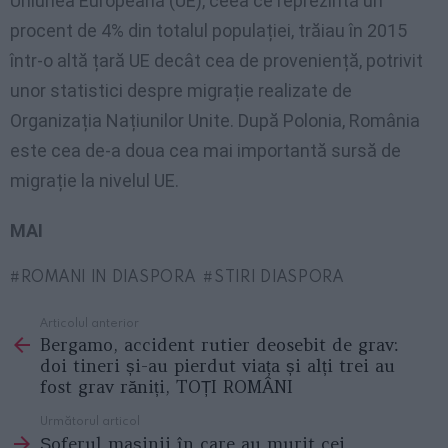
Uniunea Europeană (UE), ceea ce reprezintă un
procent de 4% din totalul populației, trăiau în 2015
într-o altă țară UE decât cea de proveniență, potrivit
unor statistici despre migrație realizate de
Organizația Națiunilor Unite. După Polonia, România
este cea de-a doua cea mai importantă sursă de
migrație la nivelul UE.
MAI
ROMANI IN DIASPORA
STIRI DIASPORA
Articolul anterior
See
Bergamo, accident rutier deosebit de grav:
more
doi tineri și-au pierdut viața și alți trei au
fost grav răniți, TOȚI ROMÂNI
Următorul articol
Șoferul mașinii în care au murit cei