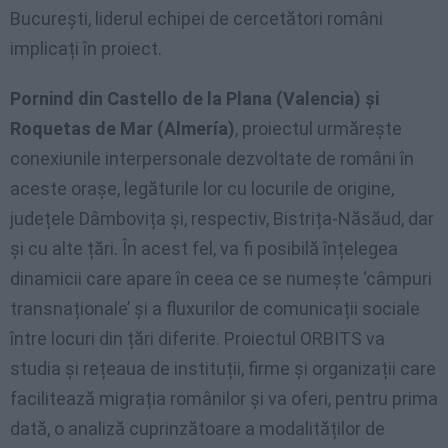
București, liderul echipei de cercetători români
implicați în proiect.
Pornind din Castello de la Plana (Valencia) și
Roquetas de Mar (Almería)
, proiectul urmărește
conexiunile interpersonale dezvoltate de români în
aceste orașe, legăturile lor cu locurile de origine,
județele Dâmbovița și, respectiv, Bistrița-Năsăud, dar
și cu alte țări. În acest fel, va fi posibilă înțelegea
dinamicii care apare în ceea ce se numește ‘câmpuri
transnaționale’ și a fluxurilor de comunicații sociale
între locuri din țări diferite. Proiectul ORBITS va
studia și rețeaua de instituții, firme și organizații care
facilitează migrația românilor și va oferi, pentru prima
dată, o analiză cuprinzătoare a modalităților de