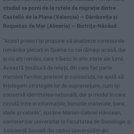
studiul va porni de la rutele de migrație dintre
Castelló de la Plana (Valencia) — Dâmbovița și
Roquetas de Mar (Almería) — Bistrița-Năsăud
.
”Acest proiect își propune să analizeze conexiunile
românilor plecați în Spania cu cei rămași acasă, dar
și cu alți români, care trăiesc în alte state ale lumii.
Această țesătură de relații, din care fac parte
membrii familiei, prietenii și cunoscuții, ne ajută să
înțelegem strategiile lor de supraviețuire, cum își
conservă identitatea națională, dar și modul în care
circulă între ei informațiile, bunurile materiale, banii,
ideile și valorile”, susține Marian-Gabriel Hâncean,
conferențiar universitar la Facultatea de Sociologie și
Asistență Socială din cadrul Universității din