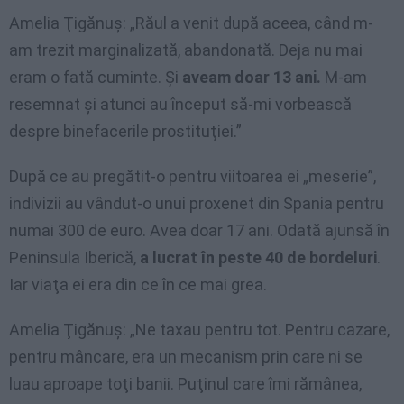
Amelia Ţigănuş: „Răul a venit după aceea, când m-
am trezit marginalizată, abandonată. Deja nu mai
eram o fată cuminte. Şi
aveam doar 13 ani.
M-am
resemnat şi atunci au început să-mi vorbească
despre binefacerile prostituţiei.”
După ce au pregătit-o pentru viitoarea ei „meserie”,
indivizii au vândut-o unui proxenet din Spania pentru
numai 300 de euro. Avea doar 17 ani. Odată ajunsă în
Peninsula Iberică,
a lucrat în peste 40 de bordeluri
.
Iar viaţa ei era din ce în ce mai grea.
Amelia Ţigănuş: „Ne taxau pentru tot. Pentru cazare,
pentru mâncare, era un mecanism prin care ni se
luau aproape toţi banii. Puţinul care îmi rămânea,