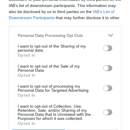
IAB’s list of downstream participants. This information may
also be disclosed by us to third parties on the
IAB’s List of
Downstream Participants
that may further disclose it to other
third parties.
Personal Data Processing Opt Outs
I want to opt-out of the Sharing of my
personal data.
Opted In
I want to opt-out of the Sale of my
Personal Data.
Opted In
ROMANI IN DIASPORA
STIRI DIASPORA
I want to opt-out of processing my
Personal Data for Targeted Advertising.
Articolul anterior
See
Opted In
Torino, educatoare de 52 de ani, s-a
more
I want to opt-out of Collection, Use,
îndrăgostit de o femeie și își teroriza soțul
Retention, Sale, and/or Sharing of my
român și fiicele: ”Trebuie să mori”
Personal Data that Is Unrelated with the
Purposes for which it was collected.
Opted In
Următorul articol