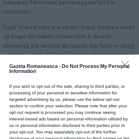
trebuia sa îl investesc pentru a putea lucra în
continuare.”
După 10 ani în care şi-a vândut trupul, Amelia a reuşit
să scape din mâinile proxeneţilor. A devenit
chelneriţă, într-un local din Spania. Dar foştii ei clienţi
o vizitau şi acolo. Bărbaţii o salutau discret în clipa în
care o recunoşteau.
Gazeta Romaneasca -
Do Not Process My Personal
Information
Mulţi dintre ei o abordau chiar în prezenţa soţiilor.
If you wish to opt-out of the sale, sharing to third parties, or
Amelia a mers la psihiatru pentru a-şi înfrunta
processing of your personal or sensitive information for
temerile.
Astăzi este o feministă convinsă care
targeted advertising by us, please use the below opt-out
section to confirm your selection. Please note that after your
luptă împotriva traficului de carne vie.
„Sunt
opt-out request is processed you may continue seeing
mândră că nu m-am sinucis”
, spune ea acum.
interest-based ads based on personal information utilized by
us or personal information disclosed to third parties prior to
your opt-out. You may separately opt-out of the further
disclosure of your personal information by third parties on the