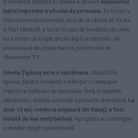
O româncă stabilită în Spania a devenit
exponentul
luptei împotriva traficului de persoane.
Ea însăşi a
fost victima proxeneţilor, încă de la vârsta de 13 ani.
A fost vândută, a lucrat în zeci de bordeluri, de unde
nu a reuşit să scape decât după un deceniu. Iar
povestea ei din presa iberică, prezentată de
Observator TV.
Amelia Ţigănuş este o luptătoare.
Stabilită în
Spania, tânăra româncă a înfiinţat o campanie
împotriva traficului de persoane. Însă, în spatele
zâmbetului, Amelia ascunde o poveste dramatică.
La
doar 13 ani, românca originară din Galaţi, a fost
violată de mai mulţi bărbaţi.
Apropiaţii au catalogat-
o imediat drept o prostituată.