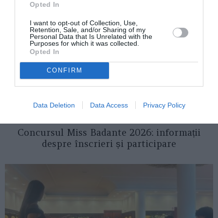
Opted In
I want to opt-out of Collection, Use,
Retention, Sale, and/or Sharing of my
Personal Data that Is Unrelated with the
Purposes for which it was collected.
Opted In
CONFIRM
Data Deletion
Data Access
Privacy Policy
ITALIA
Concursul Miss Badante 2026: informații
despre înscrieri și participare