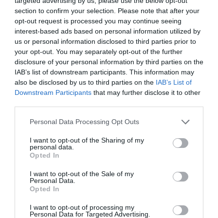
targeted advertising by us, please use the below opt-out
section to confirm your selection. Please note that after your
„Niciun ziarist şi nicideputat nu au venit să asiste la
opt-out request is processed you may continue seeing
interest-based ads based on personal information utilized by
zborurile din Spania în Marea Britanie, în care trebuie
us or personal information disclosed to third parties prior to
să se fi aflat mult mai mulţi tineri în căutarea unei noi
your opt-out. You may separately opt-out of the further
disclosure of your personal information by third parties on the
vieţi”, scrie publicaţia spaniolă.
IAB’s list of downstream participants. This information may
also be disclosed by us to third parties on the
IAB’s List of
Downstream Participants
that may further disclose it to other
Articolul anterior
See
third parties.
Genova, copil român smuls de lângă mama
more
lui de serviciile sociale: „E o parazită!”
Personal Data Processing Opt Outs
Următorul articol
I want to opt-out of the Sharing of my
Jumătate de milion de italieni în Marea
personal data.
Opted In
Britanie, nimeni nu-i acuză de ”invazie”
I want to opt-out of the Sale of my
Personal Data.
Opted In
AȚI PUTEA DORI DE
ASEMENEA
I want to opt-out of processing my
Personal Data for Targeted Advertising.