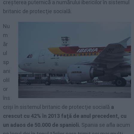
creşterea puternică a numărului ibericilor în sistemul
britanic de protecţie socială.
Nu
m
ăr
ul
sp
ani
olil
or
îns
crişi în sistemul britanic de protecţie socială
a
crescut cu 42% în 2013 faţă de anul precedent, cu
un adaos de 50.000 de spanioli.
Spania se afla acum
pe locul doi în topul ţărilor care trimit cei mai mulţi