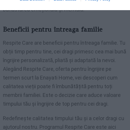
simte înțeles și apreciat, aspecte esențiale pentru
bunăstarea emoțională și mentală.
Beneficii pentru întreaga familie
Respite Care are beneficii pentru întreaga familie. Tu
obții timp pentru tine, cei dragi primesc cea mai bună
îngrijire personalizată, pliată și adaptată la nevoi.
Alegând Respite Care, oferta pentru îngrijire pe
termen scurt la Enayati Home, vei descoperi cum
calitatea vieții poate fi îmbunătățită pentru toți
membrii familiei. Este o decizie care aduce valoare
timpului tău și îngrijire de top pentru cei dragi.
Redefinește calitatea timpului tău și a celor dragi cu
ajutorul nostru. Programul Respite Care este aici