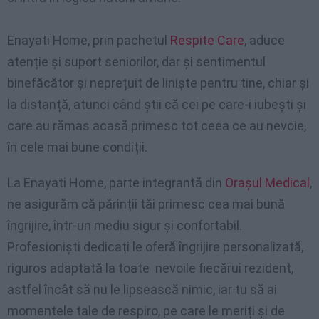
Enayati Home, prin pachetul
Respite Care
, aduce
atenție și suport seniorilor, dar și sentimentul
binefăcător și neprețuit de liniște pentru tine, chiar și
la distanță, atunci când știi că cei pe care-i iubești și
care au rămas acasă primesc tot ceea ce au nevoie,
în cele mai bune condiții.
La Enayati Home, parte integrantă din
Orașul Medical
,
ne asigurăm că părinții tăi primesc cea mai bună
îngrijire, într-un mediu sigur și confortabil.
Profesioniști dedicați le oferă îngrijire personalizată,
riguros adaptată la toate nevoile fiecărui rezident,
astfel încât să nu le lipsească nimic, iar tu să ai
momentele tale de respiro, pe care le meriți și de