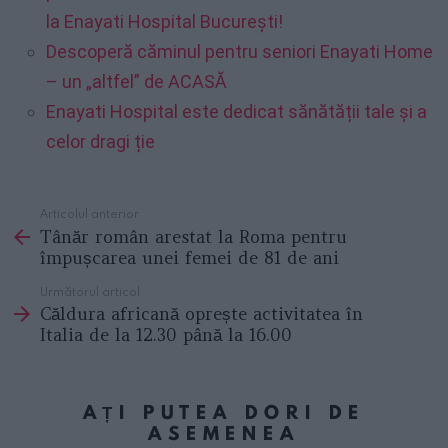
la Enayati Hospital București!
Descoperă căminul pentru seniori Enayati Home
– un „altfel” de ACASĂ
Enayati Hospital este dedicat sănătății tale și a
celor dragi ție
Articolul anterior
See
Tânăr român arestat la Roma pentru
more
împușcarea unei femei de 81 de ani
Următorul articol
Căldura africană oprește activitatea în
Italia de la 12.30 până la 16.00
AȚI PUTEA DORI DE
ASEMENEA