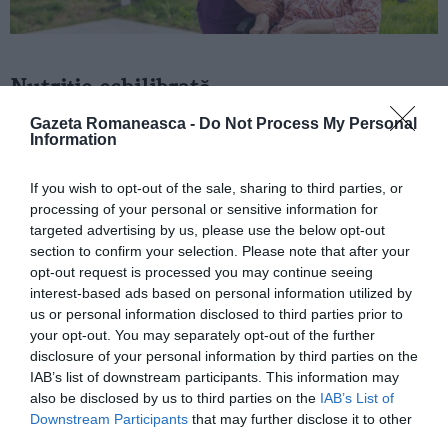
Nutriție echilibrată
Gazeta Romaneasca -
Do Not Process My Personal
Alimentația joacă un rol crucial în menținerea
Information
sănătății și a stării generale de bine. De aceea, la
If you wish to opt-out of the sale, sharing to third parties, or
Enayati Home, meniurile sunt elaborate de
processing of your personal or sensitive information for
nutriționiști pentru a fi echilibrate și adaptate
targeted advertising by us, please use the below opt-out
section to confirm your selection. Please note that after your
preferințelor și necesităților dietetice ale fiecărui
opt-out request is processed you may continue seeing
rezident. Suntem riguroși și atenți la aportul corect
interest-based ads based on personal information utilized by
de nutrienți, adecvat nevoilor, pentru că știm că
us or personal information disclosed to third parties prior to
your opt-out. You may separately opt-out of the further
hrana este bucurie și suport pentru fizic și psihic.
disclosure of your personal information by third parties on the
Aceeași atenție este acordată hidratării,
IAB’s list of downstream participants. This information may
also be disclosed by us to third parties on the
IAB’s List of
componentă importantă a stării de bine la vârste
Downstream Participants
that may further disclose it to other
înaintate.
third parties.