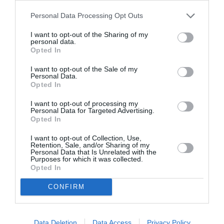
Personal Data Processing Opt Outs
Suport emoțional și comunitate
I want to opt-out of the Sharing of my
personal data.
Înțelegem că îngrijirea nu înseamnă doar asistență
Opted In
medicală și facilități de top. Este esențial să oferim
I want to opt-out of the Sale of my
Personal Data.
și suport emoțional continuu. De aceea, ne implicăm
Opted In
cu maximă atenție pentru a oferi un mediu cald și
I want to opt-out of processing my
primitor. Credem în importanța abordării holistice, ca
Personal Data for Targeted Advertising.
Opted In
mod concret prin care putem oferi calitate vieții și
I want to opt-out of Collection, Use,
prin aceasta liniște sufletească rezidenților și
Retention, Sale, and/or Sharing of my
Personal Data that Is Unrelated with the
familiilor acestora.
Purposes for which it was collected.
Opted In
Personalul nostru dedicat este mereu prezent pentru
CONFIRM
a asculta și a oferi sprijin, contribuind la crearea unei
comunități calde și primitoare. Fiecare rezident se
Data Deletion
Data Access
Privacy Policy