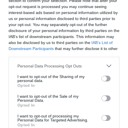
section to confirm your selection. Please note that after your
Expozția care va rămâne deschisă până pe data de
opt-out request is processed you may continue seeing
20 octombrie 2013 dispune și de un catalog apărut la
interest-based ads based on personal information utilized by
us or personal information disclosed to third parties prior to
editura Rediviva, în cadrul colecției Arta e Vita care
your opt-out. You may separately opt-out of the further
prezintă în imagini și fotografii însoțite de texte, ale
disclosure of your personal information by third parties on the
IAB’s list of downstream participants. This information may
lucrarilor artistei Daniela Nenciulescu.
also be disclosed by us to third parties on the
IAB’s List of
Downstream Participants
that may further disclose it to other
Informatii: Castello Visconteo, Viale XI Febbraio,
third parties.
35 27100 – Pavia. site muzeu:
Personal Data Processing Opt Outs
www.museicivici.pavia.it tel. 0382.33853 2014
I want to opt-out of the Sharing of my
Galleria Spaziotemporaneo. Via Solferino, 56
personal data.
20121 – Milano
Opted In
www.galleriaspaziotemporaneo.it tel. e fax 02.
I want to opt-out of the Sale of my
Personal Data.
6598056
Opted In
Chiara Argenteri/ Ufficio stampa/Press office.
I want to opt-out of processing my
Settore Cultura,
Personal Data for Targeted Advertising.
Opted In