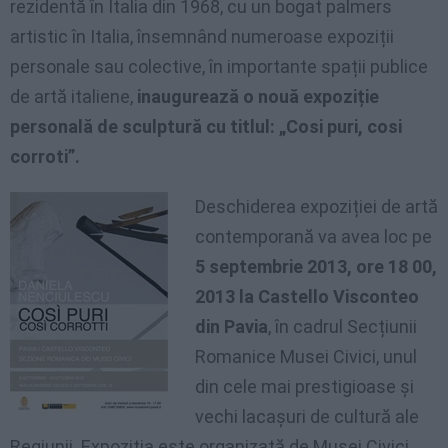
rezidentă în Italia din 1968, cu un bogat palmers
artistic în Italia, însemnând numeroase expoziții
personale sau colective, în importante spații publice
de artă italiene,
inaugurează o nouă expoziție
personală de sculptură cu titlul: „Cosi puri, cosi
corroti”.
Deschiderea expoziției de artă
contemporană va avea loc pe
5 septembrie 2013, ore 18 00,
2013 la Castello Visconteo
din Pavia
, în cadrul Secțiunii
Romanice Musei Civici, unul
din cele mai prestigioase și
vechi lacașuri de cultură ale
Regiunii. Expoziția este organizată de Musei Civici,