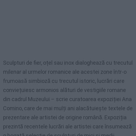
Sculpturi de fier, oțel sau inox dialoghează cu trecutul
milenar al urmelor romanice ale acestei zone într-o
frumoasă simbioză cu trecutul istoric, lucrări care
conviețuiesc armonios alături de vestigiile romane
din cadrul Muzeului – scrie curatoarea expoziției Ana
Comino, care de mai mulți ani alacătuiește textele de
prezentare ale artistei de origine română. Expoziția
prezintă recentele lucrări ale artistei care însumează
o bogată selecție de sculpturi de mici și medii