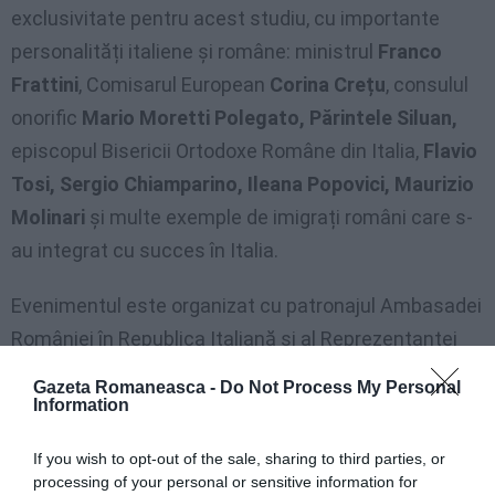
exclusivitate pentru acest studiu, cu importante
personalități italiene și române: ministrul
Franco
Frattini
, Comisarul European
Corina Crețu
, consulul
onorific
Mario Moretti Polegato, Părintele Siluan,
episcopul Bisericii Ortodoxe Române din Italia,
Flavio
Tosi, Sergio Chiamparino, Ileana Popovici, Maurizio
Molinari
și multe exemple de imigrați români care s-
au integrat cu succes în Italia.
Evenimentul este organizat cu patronajul Ambasadei
României în Republica Italiană și al Reprezentanței
Comisiei Europene în Italia, în colaborare cu Institutul
Gazeta Romaneasca -
Do Not Process My Personal
Cultural Român și cu Accademia di Romania din
Information
Roma.
If you wish to opt-out of the sale, sharing to third parties, or
processing of your personal or sensitive information for