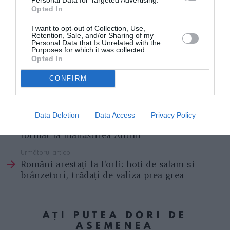
Opted In
I want to opt-out of Collection, Use,
Retention, Sale, and/or Sharing of my
Personal Data that Is Unrelated with the
Purposes for which it was collected.
Opted In
CONFIRM
Articolul anterior
See
Mișcarea „Rugul aprins”, eveniment de
more
Data Deletion
Data Access
Privacy Policy
excepție organizat la Roma despre cenaclul
format la mânăstirea Antim
Următorul articol
Români arestați la Forli: hoți de salam și
brânzeturi, trădați de valiza prea grea
AȚI PUTEA DORI DE
ASEMENEA