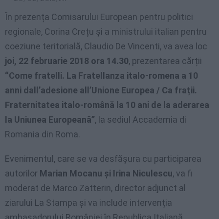
În prezența Comisarului European pentru politici
regionale, Corina Crețu și a ministrului italian pentru
coeziune teritorială, Claudio De Vincenti, va avea loc
joi, 22 februarie 2018 ora 14.30
, prezentarea cărții
“Come fratelli. La Fratellanza italo-romena a 10
anni dall’adesione all’Unione Europea / Ca frații.
Fraternitatea italo-română la 10 ani de la aderarea
la Uniunea Europeană”
, la sediul Accademia di
Romania din Roma.
Evenimentul, care se va desfășura cu participarea
autorilor
Marian Mocanu și Irina Niculescu
, va fi
moderat de Marco Zatterin, director adjunct al
ziarului La Stampa și va include intervenția
ambasadorului României în Republica Italiană,