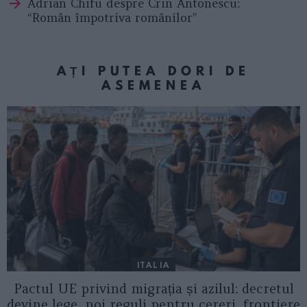
Adrian Chifu despre Crin Antonescu:
“Român împotriva românilor”
AȚI PUTEA DORI DE
ASEMENEA
ITALIA
Pactul UE privind migrația și azilul: decretul
devine lege, noi reguli pentru cereri, frontiere