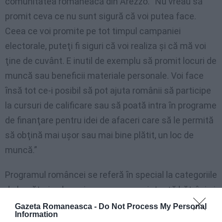
comunitatea româneacă din Arezzo. “Nu vreau să
promit ceva ce nu sunt sigură că voi putea face.
Ceea ce voi promite pe tot timpul campaniei
electorale, puteţi fi siguri că voi realiza şi că mă voi
ţine de cuvânt. E inutil de exemplu să promit locuri de
muncă sau beneficii materiale personale. Voi face
ȋnsă tot ce-i posibil să pot ajuta românii să participe
la cursuri de calificare sau să poată intra ȋn programe
de finanţare pentru idei de afaceri care să le permită
să obţină mai uşor sau mai bine plătit, un loc de
muncă.”
Programul româncei se referă ȋn special la categoriile
de lucrători cele mai numeroase: asistenţă bătrâni şi
copii, construcţ ii, dar ţine neapărat să asigure că va
Gazeta Romaneasca -
Do Not Process My Personal
Information
avea grijă de copii şi tineri. Nu uită că ȋn Arezzo