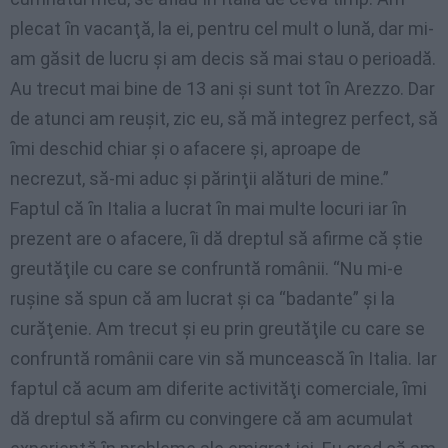
plecat ȋn vacanţă, la ei, pentru cel mult o lună, dar mi-
am găsit de lucru şi am decis să mai stau o perioadă.
Au trecut mai bine de 13 ani şi sunt tot ȋn Arezzo. Dar
de atunci am reuşit, zic eu, să mă integrez perfect, să
ȋmi deschid chiar şi o afacere şi, aproape de
necrezut, să-mi aduc şi părinţii alături de mine.”
Faptul că ȋn Italia a lucrat ȋn mai multe locuri iar ȋn
prezent are o afacere, ȋi dă dreptul să afirme că ştie
greutăţile cu care se confruntă românii. “Nu mi-e
ruşine să spun că am lucrat şi ca “badante” şi la
curăţenie. Am trecut şi eu prin greutăţile cu care se
confruntă românii care vin să muncească ȋn Italia. Iar
faptul că acum am diferite activităţi comerciale, ȋmi
dă dreptul să afirm cu convingere că am acumulat