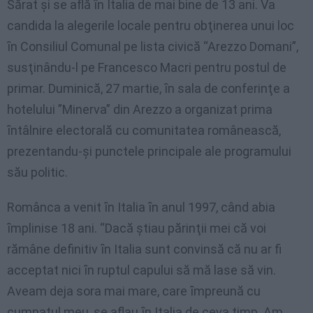
Sărat şi se află ȋn Italia de mai bine de 13 ani. Va
candida la alegerile locale pentru obţinerea unui loc
ȋn Consiliul Comunal pe lista civică “Arezzo Domani”,
susţinându-l pe Francesco Macri pentru postul de
primar. Duminică, 27 martie, ȋn sala de conferinţe a
hotelului ”Minerva” din Arezzo a organizat prima
ȋntâlnire electorală cu comunitatea românească,
prezentandu-şi punctele principale ale programului
său politic.
Românca a venit ȋn Italia ȋn anul 1997, când abia
ȋmplinise 18 ani. “Dacă ştiau părinţii mei că voi
rămâne definitiv ȋn Italia sunt convinsă că nu ar fi
acceptat nici ȋn ruptul capului să mă lase să vin.
Aveam deja sora mai mare, care ȋmpreună cu
cumnatul meu, se aflau ȋn Italia de ceva timp. Am