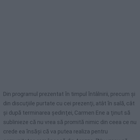
Din programul prezentat ȋn timpul ȋntâlnirii, precum şi
din discuţiile purtate cu cei prezenţi, atât ȋn sală, cât
şi după terminarea şedinţei, Carmen Ene a ţinut să
sublinieze că nu vrea să promită nimic din ceea ce nu
crede ea ȋnsăşi că va putea realiza pentru