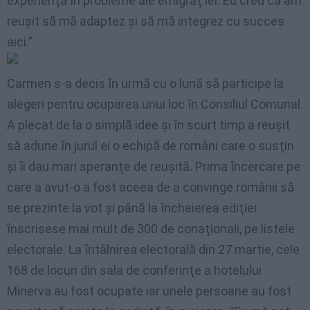
experienţă ȋn probleme ale emigraţ iei. Eu cred că am
reuşit să mă adaptez şi să mă integrez cu succes
aici.”
Carmen s-a decis ȋn urmă cu o lună să participe la
alegeri pentru ocuparea unui loc ȋn Consiliul Comunal.
A plecat de la o simplă idee şi ȋn scurt timp a reuşit
să adune ȋn jurul ei o echipă de români care o susţin
şi ȋi dau mari speranţe de reuşită. Prima ȋncercare pe
care a avut-o a fost aceea de a convinge românii să
se prezinte la vot şi până la ȋncheierea ediţiei
ȋnscrisese mai mult de 300 de conaţionali, pe listele
electorale. La ȋntâlnirea electorală din 27 martie, cele
168 de locuri din sala de conferinţe a hotelului
Minerva au fost ocupate iar unele persoane au fost