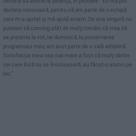
nevoite să asiste la şedinţă, ȋn picioare. “Eu mă pot
declara norocoasă, pentru că am parte de o echipă
care m-a ajutat şi mă ajută enorm. De una singură nu
puteam să conving atât de mulţi români să vrea să
se prezinte la vot, iar duminică, la prezentarea
programului meu, am avut parte de o sală arhiplină.
Satisfacţia mea cea mai mare a fost că mulţi dintre
cei care ȋncă nu se ȋnscriseseră, au făcut-o atunci pe
loc.”