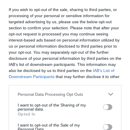
există o comunitate foarte mare de români din
If you wish to opt-out of the sale, sharing to third parties, or
Râmnicu Sărat- Buzău şi promite o ȋnfrăţire.
processing of your personal or sensitive information for
targeted advertising by us, please use the below opt-out
Chestiunea care ȋnsă care i se pare cea mai
section to confirm your selection. Please note that after your
importantă e ȋnfiinţarea unei asociaţii şi stabilirea
opt-out request is processed you may continue seeing
interest-based ads based on personal information utilized by
unui sediu permanent.
us or personal information disclosed to third parties prior to
“In primele zile de după alegeri, dacă voi intra
your opt-out. You may separately opt-out of the further
disclosure of your personal information by third parties on the
consilier,mă voi pune la dispoziţia comunităţ ii şi voi fi
IAB’s list of downstream participants. This information may
prezentă ȋn fiecare zi la sediul pe care ȋl voi ȋnfiinţa.
also be disclosed by us to third parties on the
IAB’s List of
Sediul acesta va deveni practic locul unde românii
Downstream Participants
that may further disclose it to other
third parties.
pot să-şi spună păsurile, problemele şi, de ce nu,
bucuriile. Astfel voi aduna problematica cu care se
Personal Data Processing Opt Outs
confruntă comunitatea şi voi ȋncerca să fiu o
I want to opt-out of the Sharing of my
personal data.
portavoce ȋn cadrul şedinţelor Consiliului Comunal.
Opted In
Voi ȋncuraja cursurile de pregătire profesională, ȋn
I want to opt-out of the Sale of my
special pentru femeile care asistă bătrâni sau copii,
Personal Data.