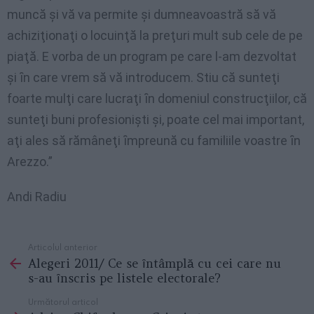
muncă şi vă va permite şi dumneavoastră să vă
achiziţionaţi o locuinţă la preţuri mult sub cele de pe
piaţă. E vorba de un program pe care l-am dezvoltat
şi ȋn care vrem să vă introducem. Stiu că sunteţi
foarte mulţi care lucraţi ȋn domeniul construcţiilor, că
sunteţi buni profesionişti şi, poate cel mai important,
aţi ales să rămâneţi ȋmpreună cu familiile voastre ȋn
Arezzo.”
Andi Radiu
Articolul anterior
See
Alegeri 2011/ Ce se ȋntâmplă cu cei care nu
more
s-au ȋnscris pe listele electorale?
Următorul articol