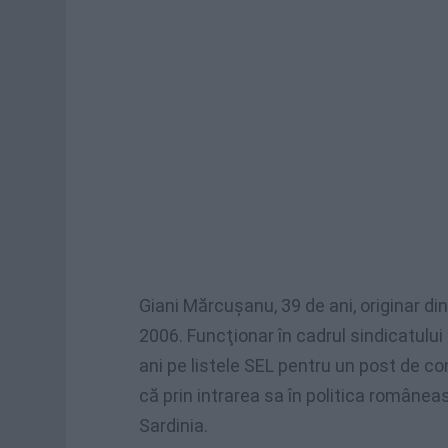
Giani
Mărcuşanu
, 39 de
ani
,
originar
di
2006.
Funcţionar
în
cadrul
sindicatului
ani
pe
listele
SEL
pentru
un post de
con
că
prin
intrarea
sa
în
politica
românea
Sardinia.