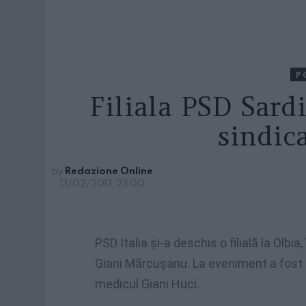
P
Filiala PSD Sard
sindic
by
Redazione Online
13/02/2013, 23:00
PSD Italia
şi-a
deschis
o
filială
la
Olbia
,
Giani
Mărcuşanu
. La
eveniment
a
fost
medicul
Giani
Huci
.