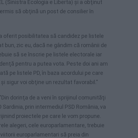
L (Sinistra Ecologia e Liberta) şi a obţinut
permis să obţină un post de consilier în
oferit posibilitatea să candidez pe listele
at bun, zic eu, dacă ne gândim că românii de
ebuie să se înscrie pe listele electorale iar
idenţă pentru a putea vota. Peste doi ani am
tă pe listele PD, în baza acordului pe care
şi sigur voi obţine un rezultat favorabil."
Din dorinţa de a veni în sprijinul comunităţi
D Sardinia, prin intermediul PSD România, va
ijinind proiectele pe care le vom propune.
ele alegeri, cele europarlamentare, trebuie
iitorii europarlamentari să preia din