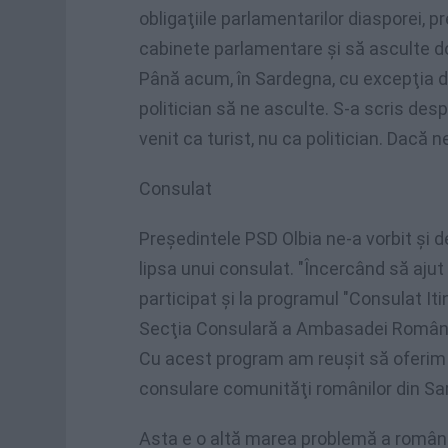
obligaţiile parlamentarilor diasporei, p
cabinete parlamentare şi să asculte dole
Până acum, în Sardegna, cu excepţia doc
politician să ne asculte. S-a scris de
venit ca turist, nu ca politician. Dacă 
Consulat
Preşedintele PSD Olbia ne-a vorbit şi 
lipsa unui consulat. "Încercând să aju
participat şi la programul "Consulat Iti
Secţia Consulară a Ambasadei Românie
Cu acest program am reuşit să oferim o 
consulare comunităţi românilor din Sar
Asta e o altă marea problemă a românil