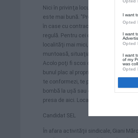
Opted 
Nici în privinţa locuinţelor situaţia nu
I want t
este mai bună. "Prea puţini locuiesc
Opted 
în case cu contracte de închiriere în
I want 
regulă. Pentru cei care trăiesc în
Advertis
Opted 
localităţi mai mici, spre zona
muntoasă, situaţia e dramatică.
I want t
of my P
Acolo poţi fi scos din casă după
was col
Opted 
bunul plac al proprietarilor. Dacă nu
te conformezi, te poţi trezi cu o
bombă la uşă sau cu maşina în flăcări. 
presa de aici. Localnicii nu au frică de p
Candidat SEL
În afara activităţii sindicale, Giani Măr