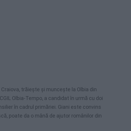
n
Craiova
,
trăieşte
şi
munceşte
la
Olbia
din
CGIL
Olbia-Tempo
, a
candidat
în
urmă
cu
doi
silier
în
cadrul
primăriei
.
Giani
este
convins
scă
,
poate
da
o
mână
de
ajutor
românilor
din