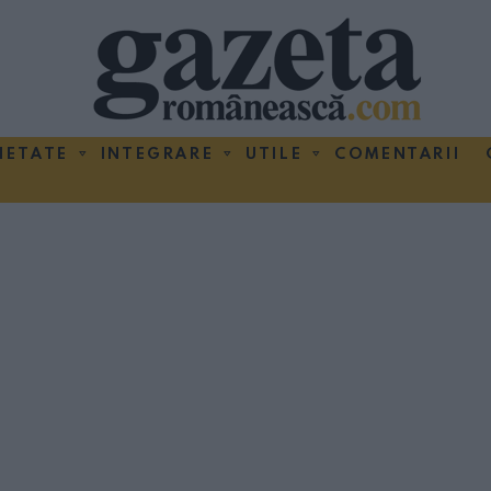
IETATE
INTEGRARE
UTILE
COMENTARII