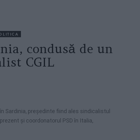
OLITICA
inia, condusă de un
alist CGIL
în
Sardinia,
preşedinte
fiind
ales
sindicalistul
prezent
şi
coordonatorul
PSD
în
Italia,