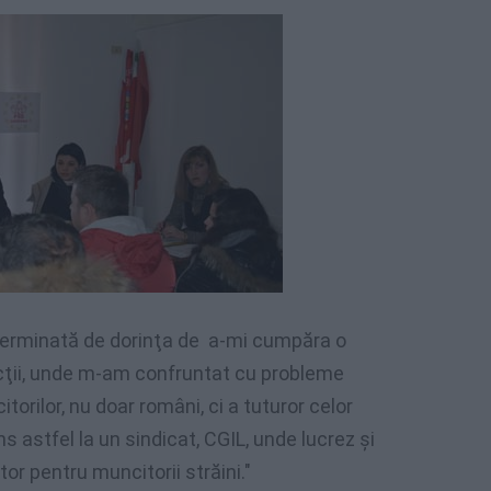
erminată
de
dorinţa
de a-mi
cumpăra
o
ţii
,
unde
m-am
confruntat
cu
probleme
torilor
, nu
doar
români
,
ci
a
tuturor
celor
ns
astfel
la un
sindicat
,
CGIL
,
unde
lucrez
şi
tor
pentru
muncitorii
străini
."