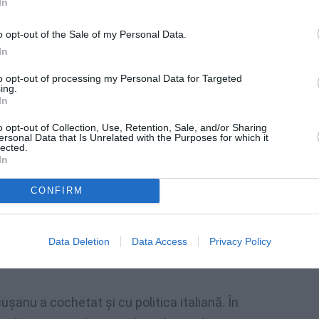
In
o opt-out of the Sale of my Personal Data.
In
to opt-out of processing my Personal Data for Targeted
ing.
In
o opt-out of Collection, Use, Retention, Sale, and/or Sharing
ersonal Data that Is Unrelated with the Purposes for which it
lected.
In
CONFIRM
Au fost cazuri destule, descrise chiar şi în
oliţie sau carabinieri."
Data Deletion
Data Access
Privacy Policy
cuşanu a cochetat şi cu politica italiană. În