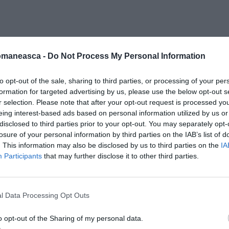
omaneasca -
Do Not Process My Personal Information
descrie
în
câteva
cuvinte
situaţia
românilor
to opt-out of the sale, sharing to third parties, or processing of your per
ză
în
sectorul
său
, al
construcţiilor
.
formation for targeted advertising by us, please use the below opt-out s
r selection. Please note that after your opt-out request is processed y
de muncă se împart între construcţii şi
eing interest-based ads based on personal information utilized by us or
a a lovit şi aici, iar posibilităţile de a-ţi găsi
disclosed to third parties prior to your opt-out. You may separately opt-
losure of your personal information by third parties on the IAB’s list of
ci. Tocmai de aceea, mai ales în construcţii,
. This information may also be disclosed by us to third parties on the
IA
prelungite, în situaţii grele, confruntându-
Participants
that may further disclose it to other third parties.
i. Aici sunt marile probleme. Datorită
 intimidaţi de localnici. Nu e tocmai o viaţă
l Data Processing Opt Outs
m e Olbia, e mai bine, în sezon vin mulţi
o opt-out of the Sharing of my personal data.