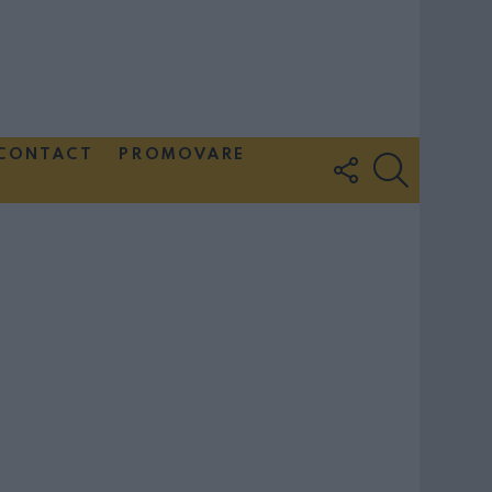
CONTACT
PROMOVARE
FOLLOW
SEARCH
US
Couple Photoshoot Paris