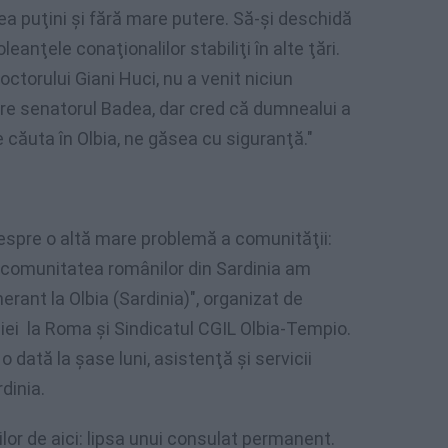
rea puţini şi fără mare putere. Să-şi deschidă
anţele conaţionalilor stabiliţi în alte ţări.
torului Giani Huci, nu a venit niciun
spre senatorul Badea, dar cred că dumnealui a
ne căuta în Olbia, ne găsea cu siguranţă."
despre o altă mare problemă a comunităţii:
t comunitatea românilor din Sardinia am
nerant la Olbia (Sardinia)", organizat de
i la Roma şi Sindicatul CGIL Olbia-Tempio.
dată la şase luni, asistenţă şi servicii
dinia.
or de aici: lipsa unui consulat permanent.