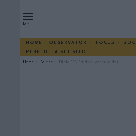
Menu
HOME
OBSERVATOR
FOCUS
SOC
PUBBLICITÀ SUL SITO
You are here:
Home
Politica
Filiala PSD Sardinia, condusă de un sindicalist CGIL