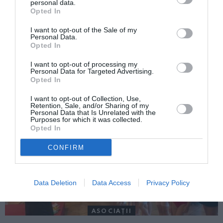
personal data.
Opted In
I want to opt-out of the Sale of my
Personal Data.
Opted In
ITALIA
Concursul Miss Badante 2026: informații
I want to opt-out of processing my
Personal Data for Targeted Advertising.
despre înscrieri și participare
Opted In
I want to opt-out of Collection, Use,
Retention, Sale, and/or Sharing of my
Personal Data that Is Unrelated with the
Purposes for which it was collected.
Opted In
CONFIRM
Data Deletion
Data Access
Privacy Policy
ASOCIAŢII