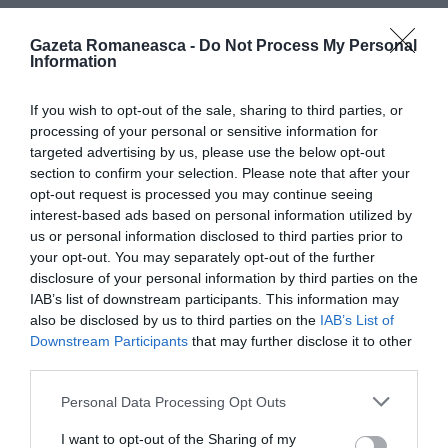
Gazeta Romaneasca -
Do Not Process My Personal
Articolul anterior
See
Information
Şi-a violat cumnata ca să-şi răzbune fratele
more
If you wish to opt-out of the sale, sharing to third parties, or
Următorul articol
processing of your personal or sensitive information for
In 10 ani, românii din străinătate au trimis
targeted advertising by us, please use the below opt-out
în ţară 100 de miliarde de euro: 80% din
section to confirm your selection. Please note that after your
PIB-ul României pe 2010
opt-out request is processed you may continue seeing
interest-based ads based on personal information utilized by
us or personal information disclosed to third parties prior to
AȚI PUTEA DORI DE
your opt-out. You may separately opt-out of the further
ASEMENEA
disclosure of your personal information by third parties on the
IAB’s list of downstream participants. This information may
also be disclosed by us to third parties on the
IAB’s List of
Downstream Participants
that may further disclose it to other
third parties.
Personal Data Processing Opt Outs
I want to opt-out of the Sharing of my