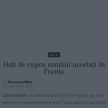
WEB
Hoți de cupru români arestați în
Franța
by
Redactia Web
08/06/2016, 12:28
Cinci români
, cu vârstele între 22 și 39 de ani, au fost
arestați în noaptea dintre 6 și 7 iunie după ce au furat