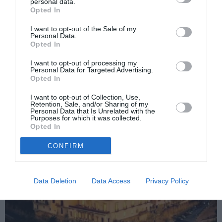
personal data.
Opted In
Articolul anterior
See
Vrei un machiaj de vedetă? Învaţă să te
more
I want to opt-out of the Sale of my
Personal Data.
machiezi corect în 8 paşi!
Opted In
Următorul articol
I want to opt-out of processing my
Fiii imigranților întineresc Italia deși au
Personal Data for Targeted Advertising.
identitatea ”suspendată”. Câţi se simt
Opted In
italieni?
I want to opt-out of Collection, Use,
Retention, Sale, and/or Sharing of my
Personal Data that Is Unrelated with the
Purposes for which it was collected.
AȚI PUTEA DORI DE
Opted In
ASEMENEA
CONFIRM
Data Deletion
Data Access
Privacy Policy