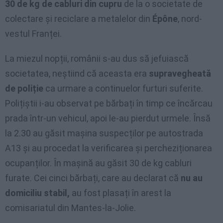
30 de kg de cabluri din cupru
de la o societate de
colectare și reciclare a metalelor din
Épône
, nord-
vestul Franței.
La miezul nopții, românii s-au dus să jefuiască
societatea, neștiind că aceasta era
supravegheată
de poliție
ca urmare a continuelor furturi suferite.
Polițiștii i-au observat pe bărbați în timp ce încărcau
prada într-un vehicul, apoi le-au pierdut urmele. Însă
la 2.30 au găsit mașina suspecților pe autostrada
A13 și au procedat la verificarea și percheziționarea
ocupanților. În mașină au găsit 30 de kg cabluri
furate. Cei cinci bărbați, care au declarat că
nu au
domiciliu stabil,
au fost plasați în arest la
comisariatul din Mantes-la-Jolie.