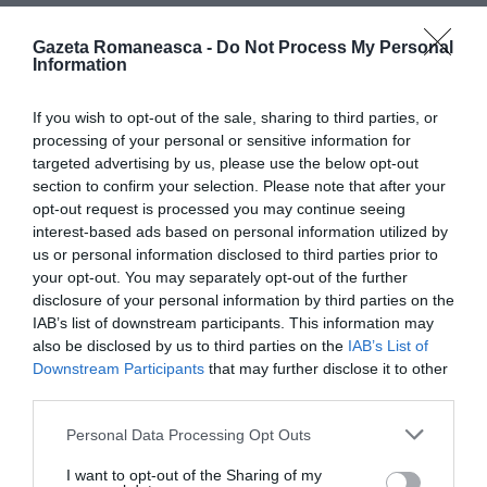
CITEȘTE ȘI:
Gazeta Romaneasca -
Do Not Process My Personal
Information
Florența, român de 26 de ani, lovit de tren în timp
If you wish to opt-out of the sale, sharing to third parties, or
ce încerca să fure cupru
processing of your personal or sensitive information for
targeted advertising by us, please use the below opt-out
Hoți de cupru, 4 tone de cabluri furate, trei români
section to confirm your selection. Please note that after your
opt-out request is processed you may continue seeing
arestați la Messina
interest-based ads based on personal information utilized by
us or personal information disclosed to third parties prior to
Foggia, român de 21 de ani, eletrocutat mortal la
your opt-out. You may separately opt-out of the further
disclosure of your personal information by third parties on the
furat cupru
IAB’s list of downstream participants. This information may
also be disclosed by us to third parties on the
IAB’s List of
Operațiunea ”Alta Tensione 2”, furt de cupru, fugari
Downstream Participants
that may further disclose it to other
arestaţi din România
third parties.
Personal Data Processing Opt Outs
Fură cupru, moare electrocutat în faţa fiului
I want to opt-out of the Sharing of my