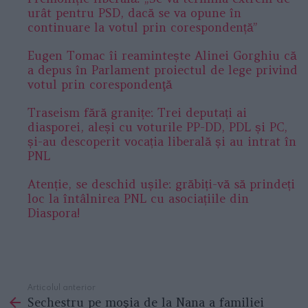
urât pentru PSD, dacă se va opune în
continuare la votul prin corespondență”
Eugen Tomac îi reamintește Alinei Gorghiu că
a depus în Parlament proiectul de lege privind
votul prin corespondenţă
Traseism fără granițe: Trei deputați ai
diasporei, aleși cu voturile PP-DD, PDL și PC,
și-au descoperit vocația liberală și au intrat în
PNL
Atenție, se deschid ușile: grăbiți-vă să prindeți
loc la întâlnirea PNL cu asociațiile din
Diaspora!
Articolul anterior
See
Sechestru pe moşia de la Nana a familiei
more