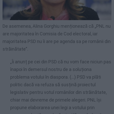
De asemenea, Alina Gorghiu menționează că „PNL nu
are majoritatea în Comisia de Cod electoral, iar
majoritatea PSD nu îi are pe agenda sa pe românii din
străinătate”.
„Îi anunț pe cei din PSD că nu vom face niciun pas
înapoi în demersul nostru de a soluționa
problema votului în diaspora. (…) PSD va plăti
politic dacă va refuza să susțină proiectul
legislativ pentru votul românilor din străinătate,
chiar mai devreme de primele alegeri. PNL își
propune elaborarea unei legi a votului prin