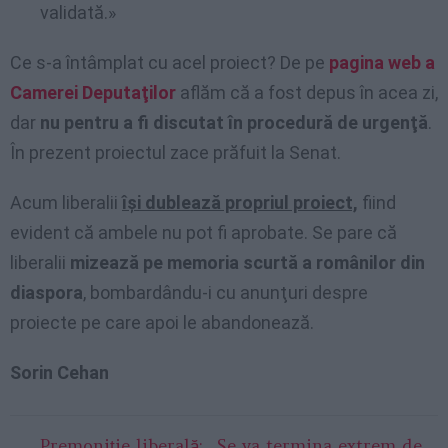
validată.»
Ce s-a întâmplat cu acel proiect? De pe
pagina web a
Camerei Deputaţilor
aflăm că a fost depus în acea zi,
dar
nu pentru a fi discutat în procedură de urgenţă
.
În prezent proiectul zace prăfuit la Senat.
Acum liberalii
îşi dublează propriul proiect,
fiind
evident că ambele nu pot fi aprobate. Se pare că
liberalii
mizează pe memoria scurtă a românilor din
diaspora
, bombardându-i cu anunţuri despre
proiecte pe care apoi le abandonează.
Sorin Cehan
Premoniție liberală: „Se va termina extrem de