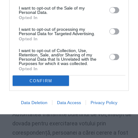
diasporei.
Iată ce ne-a declarat înainte
de alegeri
I want to opt-out of the Sale of my
Personal Data.
actualul preşedinte:
Opted In
I want to opt-out of processing my
«(…) În orice caz, ACL
are un proiect de lege
Personal Data for Targeted Advertising.
Opted In
privind votul prin corespondenţă
.
Soluția
noastră legislativă
propune un mecanism
I want to opt-out of Collection, Use,
Retention, Sale, and/or Sharing of my
coerent de gestionare și validare a voturilor
Personal Data that Is Unrelated with the
Purposes for which it was collected.
exprimate prin corespondență, prin care
Opted In
Autoritatea Electorală Permanentă primește o
CONFIRM
cerere de la cetățeanul român cu domiciliul sau
reședința în străinătate, pe care o validează pe
Data Deletion
Data Access
Privacy Policy
baza datelor din Registrul Electoral. Ulterior,
Autoritatea transmite buletinul de vot, însoțit de
dovada pentru exercitarea votului prin
corespondență, persoanei a cărei cerere a fost