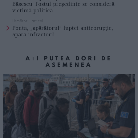
Băsescu. Fostul preşedinte se consideră
victimă politică
Următorul articol
Ponta, „apărătorul” luptei anticorupție,
apără infractorii
AȚI PUTEA DORI DE
ASEMENEA