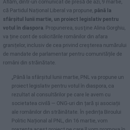
Aflăm, dintr-un comunicat de presă de azi, 9 martie,
că Partidul Național Liberal va propune,
până la
sfârșitul lunii martie, un proiect legislativ pentru
votul în diaspora
. Propunerea, susţine Alina Gorghiu,
va ține cont de solicitările românilor din afara
granițelor, inclusiv de cea privind creșterea numărului
de mandate de parlamentar pentru comunitățile de
români din străinătate.
„Până la sfârșitul lunii martie, PNL va propune un
proiect legislativ pentru votul în diaspora, ca
rezultat al consultărilor pe care le avem cu
societatea civilă — ONG-uri din țară și asociații
ale românilor din străinătate. În ședința Biroului
Politic Național al PNL, din 16 martie, vom
prezenta acest proiect pe care îl vom promova în