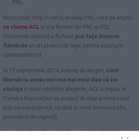
PNL.
Nu cu mult timp în urmă, acelaşi PNL, care pe atunci
se chema ACL
şi era format din PNL şi PDL
(fuzionate ulterior) a fluturat
prin faţa disporei
flămânde
un alt proiect de lege, pentru votul prin
corespondenţă.
În 17 septembrie 2014, înainte de alegeri,
când
liberalii nu aveau nici cea mai mică idee că vor
câştiga
în mod zdrobitor alegerile, ACL a depus la
Camera Deputaţilor un proiect de lege privind votul
prin corespondenţă, cerând, în mod demonstrativ,
procedură de urgenţă.
Anunţul a fost făcut în 17 septembrie 2014
de