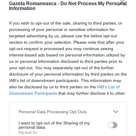
deputatul PNL Gabriel Andronache, în conferinţă de
Gazeta Romaneasca -
Do Not Process My Personal
Information
presă.
Potrivit ştirii Mediafax de atunci
, „ACL speră
ca prin acest proiect de lege
să elimine posibilitatea
If you wish to opt-out of the sale, sharing to third parties, or
de fraudă electorală
şi să simplifice birocraţia,
processing of your personal or sensitive information for
targeted advertising by us, please use the below opt-out
astfel încât să existe o prezenţă cât mai mare la vot
section to confirm your selection. Please note that after your
a românilor din afara graniţelor ţării.”
opt-out request is processed you may continue seeing
interest-based ads based on personal information utilized by
us or personal information disclosed to third parties prior to
Andronache a spus că prin acest proiect se instituie
your opt-out. You may separately opt-out of the further
“un mecanism coerent de gestionare şi validare a
disclosure of your personal information by third parties on the
IAB’s list of downstream participants. This information may
voturilor exprimate prin corespondenţă, având în prim
also be disclosed by us to third parties on the
IAB’s List of
plan Autoritatea Electorală Permanentă, instituţie
Downstream Participants
that may further disclose it to other
independentă, aflată sub controlul Parlamentului”.
third parties.
Personal Data Processing Opt Outs
Despre proiect a vorbit şi Klaus Iohannis în campania
I want to opt-out of the Sharing of my
electorală, fiind argumentul cel mai bun pentru a
personal data.
dovedi cât de mult le pasă liberalilor de votul
Opted In