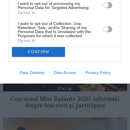
I want to opt-out of processing my
AȚI PUTEA DORI DE
Personal Data for Targeted Advertising.
ASEMENEA
Opted In
I want to opt-out of Collection, Use,
Retention, Sale, and/or Sharing of my
Personal Data that Is Unrelated with the
Purposes for which it was collected.
Opted In
CONFIRM
Data Deletion
Data Access
Privacy Policy
ITALIA
Concursul Miss Badante 2026: informații
despre înscrieri și participare