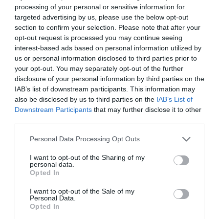
processing of your personal or sensitive information for
celulele telefonice, pentru a se ajunge la cel care a
targeted advertising by us, please use the below opt-out
section to confirm your selection. Please note that after your
dat telefon.
opt-out request is processed you may continue seeing
interest-based ads based on personal information utilized by
Astfel a fost găsit autorul. În urma unei percheziţii a
us or personal information disclosed to third parties prior to
fost găsit celularul şi cartela utilizată de autorul care
your opt-out. You may separately opt-out of the further
disclosure of your personal information by third parties on the
mai întâi a încercat să se disculpe şi apoi şi-a
IAB’s list of downstream participants. This information may
recunoscut vina şi motivaţiile gestului.
also be disclosed by us to third parties on the
IAB’s List of
Downstream Participants
that may further disclose it to other
third parties.
Articolul anterior
See
Personal Data Processing Opt Outs
Călina Pletosu, “La Bella d’Italia”, născută
more
la Bacău
I want to opt-out of the Sharing of my
personal data.
Următorul articol
Opted In
Au plecat din casa închiriată cu tot cu
mobilă şi covoare
I want to opt-out of the Sale of my
Personal Data.
Opted In