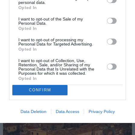
personal data.
Puiul de câine a fost încredinţat personalului de la
Opted In
serviciul Sos animali.
I want to opt-out of the Sale of my
Personal Data.
Opted In
Articolul anterior
See
I want to opt-out of processing my
Votul etnic
more
Personal Data for Targeted Advertising.
Opted In
Următorul articol
I want to opt-out of Collection, Use,
D’Alema: „Fără drept de vot pentru
Retention, Sale, and/or Sharing of my
imigranţi nu există democraţie modernă”
Personal Data that Is Unrelated with the
Purposes for which it was collected.
Opted In
AȚI PUTEA DORI DE
CONFIRM
ASEMENEA
Data Deletion
Data Access
Privacy Policy