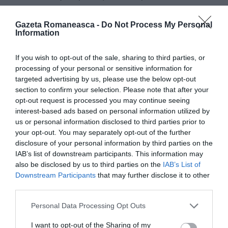
au concentrat asupra „stăpânilor”, care s-au întors
Gazeta Romaneasca -
Do Not Process My Personal
din centrul istoric.
Information
„
A fost un moment
If you wish to opt-out of the sale, sharing to third parties, or
dificil
– a declarat De
processing of your personal or sensitive information for
targeted advertising by us, please use the below opt-out
Simone – pentru că
section to confirm your selection. Please note that after your
mulţi erau foarte
opt-out request is processed you may continue seeing
interest-based ads based on personal information utilized by
supăraţi pe familia de
us or personal information disclosed to third parties prior to
români.
„.
your opt-out. You may separately opt-out of the further
disclosure of your personal information by third parties on the
Pentru a evita un linşaj, comisarul i-a dus sub
IAB’s list of downstream participants. This information may
also be disclosed by us to third parties on the
IAB’s List of
protecţie pe cei trei români la secţie pentru
Downstream Participants
that may further disclose it to other
procedurile de rigoare. Doamna a rezultat a fi
third parties.
stăpâna câinelui şi a maşinii şi a fost denunţată
Personal Data Processing Opt Outs
pentru rele tratamente asupra animalelor.
I want to opt-out of the Sharing of my