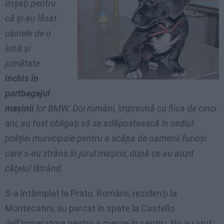
linşaţi pentru
că şi-au lăsat
câinele de o
lună şi
jumătate
închis în
portbagajul
maşinii
lor BMW. Doi români, împreună cu fiica de cinci
ani, au fost obligaţi să se adăpostească în sediul
poliţiei municipale pentru a scăpa de oamenii furioşi
care s-au strâns în jurul maşinii, după ce au auzit
căţelul lătrând.
S-a întâmplat la Prato. Românii, rezidenţi la
Montecatini, au parcat în spate la Castello
dell’Imperatore pentru a merge în centru. Nu au vrut