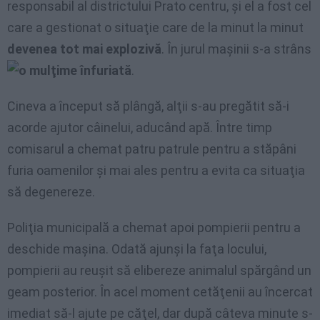
responsabil al districtului Prato centru, şi el a fost cel
care a gestionat o situaţie care de la minut la minut
devenea tot mai explozivă
. În jurul maşinii s-a strâns
o mulţime înfuriată
.
Cineva a început să plângă, alţii s-au pregătit să-i
acorde ajutor câinelui, aducând apă. Între timp
comisarul a chemat patru patrule pentru a stăpâni
furia oamenilor şi mai ales pentru a evita ca situaţia
să degenereze.
Poliţia municipală a chemat apoi pompierii pentru a
deschide maşina. Odată ajunşi la faţa locului,
pompierii au reuşit să elibereze animalul spărgând un
geam posterior. În acel moment cetăţenii au încercat
imediat să-l ajute pe căţel, dar după câteva minute s-