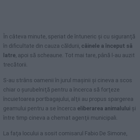
În câteva minute, speriat de întuneric şi cu siguranţă
în dificultate din cauza căldurii,
câinele a început să
latre
, apoi să scheaune. Tot mai tare, până l-au auzit
trecătorii.
S-au strâns oamenii în jurul maşinii şi cineva a scos
chiar o şurubelniţă pentru a încerca să forţeze
încuietoarea portbagajului, alţii au propus spargerea
geamului pentru a se încerca
eliberarea animalului
şi
între timp cineva a chemat agenţii municipali.
La faţa locului a sosit comisarul Fabio De Simone,