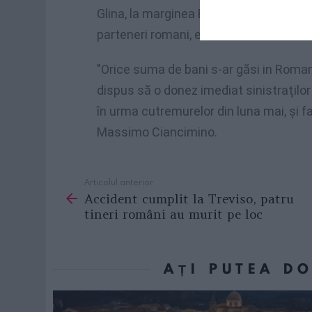
Glina, la marginea Bucureştiului, und
parteneri romani, estimate la 300 de m
"Orice suma de bani s-ar găsi in Romania
dispus să o donez imediat sinistraţilor
în urma cutremurelor din luna mai, şi fam
Massimo Ciancimino.
Articolul anterior
See
Accident cumplit la Treviso, patru
more
tineri români au murit pe loc
AȚI PUTEA D