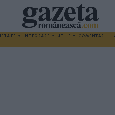
IETATE
INTEGRARE
UTILE
COMENTARII