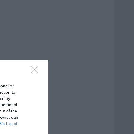
sonal or
ection to
ou may
 personal
out of the
 downstream
B’s List of