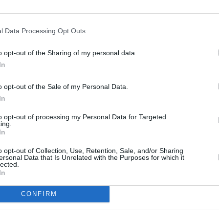
l Data Processing Opt Outs
mai multe luni, să reconstruiască
 murit acum zece ani. Este vorba de un
o opt-out of the Sharing of my personal data.
cunse în străinătate, un patrimoniu care ar
In
a Ciancimino în anii '80 cu mafia din Sicilia,
o opt-out of the Sale of my Personal Data.
ui Vito, Massimo Ciancimino. Acesta a fost
In
luni închisoare de Procuratura din Palermo
to opt-out of processing my Personal Data for Targeted
ing.
In
da Financiară, magistraţii de la Palermo
o opt-out of Collection, Use, Retention, Sale, and/or Sharing
ersonal Data that Is Unrelated with the Purposes for which it
lare de bani şi unele presupuse afaceri pe
lected.
In
le-ar avea in Romania, cu ajutorul unor
CONFIRM
tra asupra depozitului de deşeuri de la