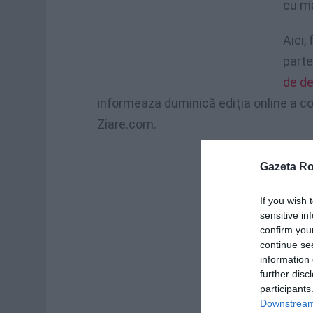
cu ma
Aici,
parte
de de
informeaza duminică ediţia online a coti
Ziare.com.
Gazeta R
If you wish 
sensitive in
confirm you
continue se
information 
further disc
participants
Downstream 