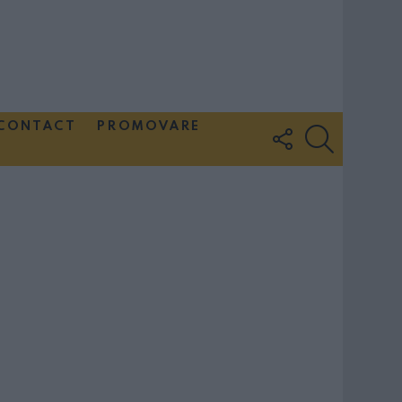
CONTACT
PROMOVARE
FOLLOW
SEARCH
US
Couple Photoshoot Paris