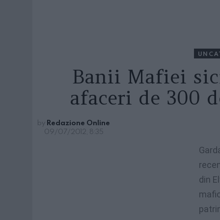
UNCA
Banii Mafiei si
afaceri de 300 
by
Redazione Online
09/07/2012, 8:35
Garda
recen
din E
mafio
patri