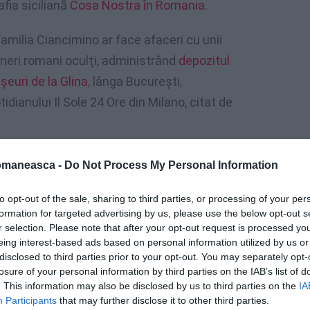
fia siciliană
Cosa Nostra în Romania.
 familia Ciancimino ar face afaceri cu unii
neri romani oculţi, administrând
depozitul
şeuri de la Glina
, lânga Bucureşti,
dianului Il Sole 24 Ore din Milano, citat de
omaneasca -
Do Not Process My Personal Information
to opt-out of the sale, sharing to third parties, or processing of your per
formation for targeted advertising by us, please use the below opt-out s
r selection. Please note that after your opt-out request is processed y
eing interest-based ads based on personal information utilized by us or
disclosed to third parties prior to your opt-out. You may separately opt-
losure of your personal information by third parties on the IAB’s list of
. This information may also be disclosed by us to third parties on the
IA
Participants
that may further disclose it to other third parties.