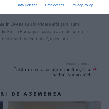
e Massimo Ciancimino ar avea afaceri cu
Data Deletion
Data Access
Privacy Policy
ilioane de euro.
, în Elvetia sau în oricare altă ţara, sunt
 din Emilia Romagna, care au avut de suferit
iliilor victimelor mafiei", a declarat
Următorul articol
Întâlnire cu asociaţiile româneşti la
sediul Ambasadei
ORI DE ASEMENEA