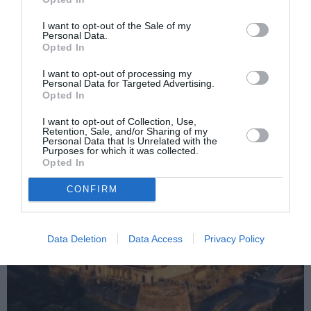
Vicepremierul Liviu Dragnea, trimis în
more
judecată în dosarul privind fraudarea
I want to opt-out of the Sale of my
Personal Data.
referendumului
Opted In
Următorul articol
I want to opt-out of processing my
Angajări la consulat, 53 de români în cursa
Personal Data for Targeted Advertising.
finală: „Nu vor avea imunitate diplomatică”
Opted In
I want to opt-out of Collection, Use,
Retention, Sale, and/or Sharing of my
Personal Data that Is Unrelated with the
AȚI PUTEA DORI DE
Purposes for which it was collected.
ASEMENEA
Opted In
CONFIRM
Data Deletion
Data Access
Privacy Policy