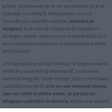
proces. Și procesele nu ne cer permisiunea de a se
întâmpla: se întâmplă. Înțelepciunea cere să
încercăm să-i orientăm mai bine,
insistând pe
integrare
. Însă este de o importanță capitală să
distingem rolurile. Biserica este chemată să facă un
lucru, societatea civilă este chemată să facă altele,
politica altele”.
„Îmi face plăcere să aud vorbindu-se despre această
temă de o voce atât de importantă”, a comentat
ministrul Integrării, Cecile Kyenge. „Este o schimbare
culturală importantă,
este ius soli temperat despre
care am vorbit în ultima vreme, un parcurs de
integrare a părinților în teritoriu
, astfel ca la naștere
copiii să poată primi cetățenia la cererea părinților.