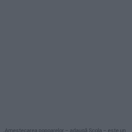
„Amestecarea popoarelor – adaugă Scola – este un