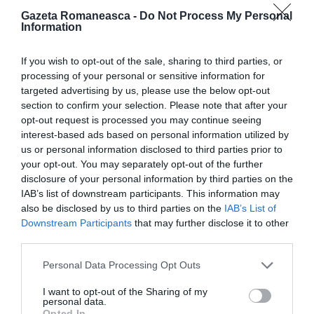
însă necesită integrarea părinților”. Cea mai
Gazeta Romaneasca -
Do Not Process My Personal
Information
neașteptată a fost aprecierea lui Roberto Maroni,
secretar al Lega Nord și guvernator al Lombardiei,
If you wish to opt-out of the sale, sharing to third parties, or
care a definit poziția lui Scola „interesantă și de
processing of your personal or sensitive information for
targeted advertising by us, please use the below opt-out
evaluat”.
section to confirm your selection. Please note that after your
opt-out request is processed you may continue seeing
Cardinalul, a subliniat Maroni, „nu a spus da în mod
interest-based ads based on personal information utilized by
us or personal information disclosed to third parties prior to
nediscriminat, absolut și total, ci în mod problematic,
your opt-out. You may separately opt-out of the further
și a evidențiat că există probleme și chestiuni
disclosure of your personal information by third parties on the
relevante, că este același lucru pe care îl spune noi”.
IAB’s list of downstream participants. This information may
also be disclosed by us to third parties on the
IAB’s List of
Adică, „
nu se poate recunoaște în mod automat
Downstream Participants
that may further disclose it to other
naționalitatea italiană dacă un copil se naște aici și
third parties.
apoi părinții pleacă
„.
Personal Data Processing Opt Outs
I want to opt-out of the Sharing of my
personal data.
Articolul anterior
See
Opted In