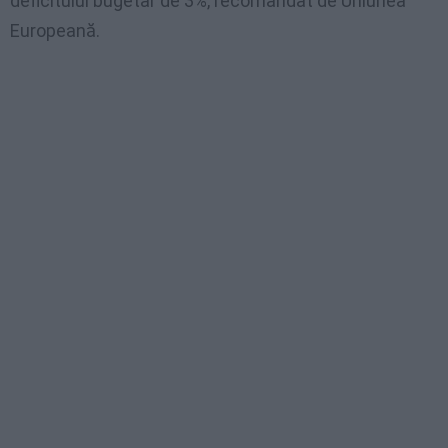
deficitului bugetar de 3%, recomandat de Uniunea
Europeană.