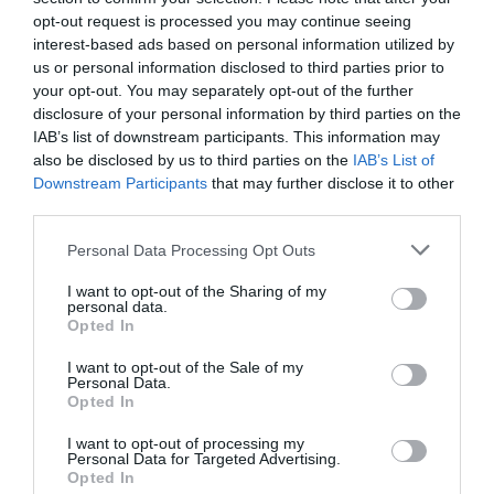
opt-out request is processed you may continue seeing
CNEL, imigranţii care au un loc de muncă
ocupă
interest-based ads based on personal information utilized by
posturi prost plătite
şi care necesită un nivel de
us or personal information disclosed to third parties prior to
calificare scăzut.
your opt-out. You may separately opt-out of the further
disclosure of your personal information by third parties on the
IAB’s list of downstream participants. This information may
De asemenea, diferenţele de salarizare între italieni
also be disclosed by us to third parties on the
IAB’s List of
şi străini par să se amplifice. Astfel, salariul mediu al
Downstream Participants
that may further disclose it to other
third parties.
muncitorilor imigranţi este de 968 de euro, faţă de
1.304 euro în cazul italienilor.
Personal Data Processing Opt Outs
I want to opt-out of the Sharing of my
La sfârşitul trimestrului doi din 2013, ţările din UE
personal data.
Opted In
care aveau
cea mai mare datorie publică
, ca procent
din PIB, erau: Grecia (169,1%),
Italia (133,3%)
,
I want to opt-out of the Sale of my
Personal Data.
Portugalia (131,3%) şi Irlanda (125,7%), iar cea mai
Opted In
scazuta datorie publică, ca procent din PIB, se
I want to opt-out of processing my
Personal Data for Targeted Advertising.
înregistra în Estonia (9,8%), Bulgaria (18%),
Opted In