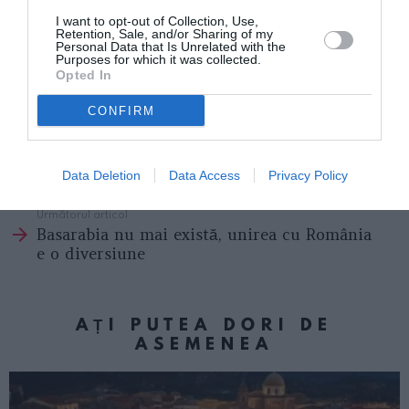
Luxemburg (23,1%),
România (38,6%)
, Letonia (38,7%)
I want to opt-out of Collection, Use,
şi Suedia (40,9%).
Retention, Sale, and/or Sharing of my
Personal Data that Is Unrelated with the
Purposes for which it was collected.
Opted In
Elena Alina Prioteasa
CONFIRM
Articolul anterior
See
Italienii, pe locul doi în topul turiștilor
more
Data Deletion
Data Access
Privacy Policy
străini care au vizitat România
Următorul articol
Basarabia nu mai există, unirea cu România
e o diversiune
AȚI PUTEA DORI DE
ASEMENEA