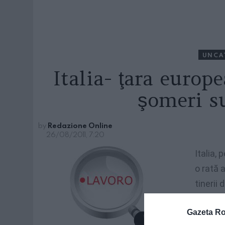
UNCA
Italia- ţara europ
şomeri s
by
Redazione Online
26/08/2011, 7:20
Italia,
o rată 
tinerii 
Confart
Gazeta R
Italia d