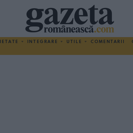
IETATE
INTEGRARE
UTILE
COMENTARII