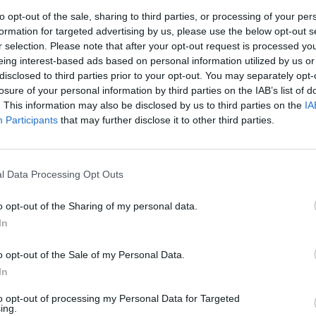
to opt-out of the sale, sharing to third parties, or processing of your per
strând cea mai mare rată a şomajului printre
formation for targeted advertising by us, please use the below opt-out s
 peste un milion de italieni cu vârtsa sub 35
r selection. Please note that after your opt-out request is processed y
nu are un loc de muncă.
eing interest-based ads based on personal information utilized by us or
disclosed to third parties prior to your opt-out. You may separately opt-
losure of your personal information by third parties on the IAB’s list of
. This information may also be disclosed by us to third parties on the
IA
Participants
that may further disclose it to other third parties.
l Data Processing Opt Outs
o opt-out of the Sharing of my personal data.
In
o opt-out of the Sale of my Personal Data.
In
to opt-out of processing my Personal Data for Targeted
imii ani: din 2008 până in prezent, numărul
ing.