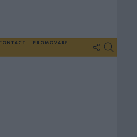
CONTACT
PROMOVARE
FOLLOW
SEARCH
US
Couple Photoshoot Paris