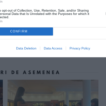
 926.000de unităţi.
In
o opt-out of Collection, Use, Retention, Sale, and/or Sharing
i găsească un loc de muncă sunt cei din
ersonal Data that Is Unrelated with the Purposes for which it
lected.
ului de 28%.
In
CONFIRM
Următorul articol
Viaţa de noapte din Bucureşti, “cel
mai bun divertisment din Sud Estul
Data Deletion
Data Access
Privacy Policy
Europei”? VIDEO
ORI DE ASEMENEA