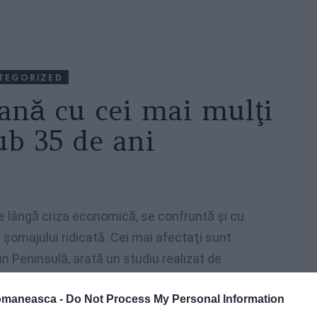
TEGORIZED
eană cu cei mai mulţi
ub 35 de ani
 pe lângă criza economică, se confruntă şi cu
a şomajului ridicată. Cei mai afectaţi sunt
din Peninsulă, arată un studiu realizat de
igianato
.
omaneasca -
Do Not Process My Personal Information
eţine, astfel, recordul european,