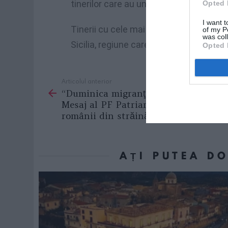
tinerilor care au un salariu a scăzut cu
Opted 
I want t
Tinerii cu cele mai slabe spranţe să-ş
of my P
was col
Sicilia, regiune care are o rată a şomaj
Opted 
Articolul anterior
See
“Duminica migranţilor români”/
more
Mesaj al PF Patriarh Daniel către
românii din străinătate
AȚI PUTEA D