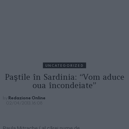
UNCATEGORIZED
Paştile în Sardinia: “Vom aduce
oua încondeiate”
by
Redazione Online
02/04/2013, 16:08
Paula
Mitrache ( al cărei nume de