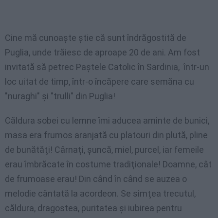
Cine mă
cunoaşte
ştie
că
sunt
îndrăgostită
de
Puglia
,
unde
trăiesc
de
aproape
20 de
ani
. Am
fost
invitată
să
petrec
Paştele
Catolic
în
Sardinia,
într-un
loc
uitat
de
timp
,
într-o
încăpere
care
semăna
cu
"
nuraghi
"
şi
"
trulli
" din
Puglia
!
Căldura sobei cu lemne îmi aducea aminte de bunici,
masa era frumos aranjată cu platouri din plută, pline
de bunătăţi! Cârnaţi, şuncă, miel, purcel, iar femeile
erau îmbrăcate în costume tradiţionale! Doamne, cât
de frumoase erau! Din când în când se auzea o
melodie cântată la acordeon. Se simţea trecutul,
căldura, dragostea, puritatea şi iubirea pentru