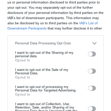
us or personal information disclosed to third parties prior to
your opt-out. You may separately opt-out of the further
Crina Suceveanu
disclosure of your personal information by third parties on the
IAB’s list of downstream participants. This information may
also be disclosed by us to third parties on the
IAB’s List of
Articolul anterior
Downstream Participants
that may further disclose it to other
See
Medicii români răspund acuzațiilor din
more
third parties.
„The Sun” cu privire la bolnavii de TBC
Personal Data Processing Opt Outs
Următorul articol
Copiii emigraţi, prinşi între două lumi
I want to opt-out of the Sharing of my
personal data.
Opted In
I want to opt-out of the Sale of my
AȚI PUTEA DORI DE
Personal Data.
ASEMENEA
Opted In
I want to opt-out of processing my
Personal Data for Targeted Advertising.
Opted In
I want to opt-out of Collection, Use,
Retention, Sale, and/or Sharing of my
Personal Data that Is Unrelated with the