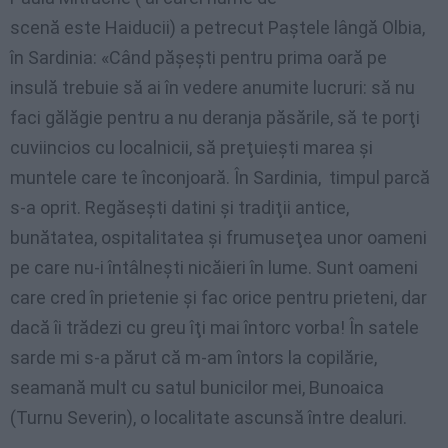
scenă este Haiducii)
a
petrecut
Paştele
lângă
Olbia
,
în
Sardinia: «
Când
păşeşti
pentru
prima
oară
pe
insulă
trebuie
să
ai
în
vedere
anumite
lucruri
:
să
nu
faci
gălăgie
pentru
a nu
deranja
păsările
,
să
te
porţi
cuviincios
cu
localnicii
,
să
preţuieşti
marea
şi
muntele
care
te
înconjoară
.
În
Sardinia,
timpul
parcă
s-a
oprit
.
Regăseşti
datini
şi
tradiţii
antice
,
bunătatea
,
ospitalitatea
şi
frumuseţea
unor
oameni
pe
care nu-i
întâlneşti
nicăieri
în
lume
.
Sunt
oameni
care
cred
în
prietenie
şi
fac
orice
pentru
prieteni
,
dar
dacă
îi
trădezi
cu
greu
îţi
mai
întorc
vorba
!
În
satele
sarde
mi s-a
părut
că
m-am
întors
la
copilărie
,
seamană
mult
cu
satul
bunicilor
mei
,
Bunoaica
(
Turnu
Severin
), o
localitate
ascunsă
între
dealuri
.