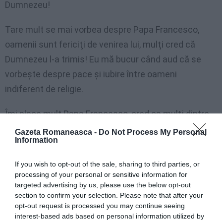
Dumnezeu!
Tare mult se mai vorbea despre Papa Francesco,
oamenii sunt fericiţi de venirea lui, mulţi cred că
Dumnezeu l-a trimis! Eu mă bucur când aud că se
vorbeşte despre pace şi iubire între oameni
indiferent de religie.
Îmi place mult Papa Francesco, cred ca mulţi dintre
noi avem ce să învăţam de la el! Paştele catolic a
Gazeta Romaneasca -
Do Not Process My Personal
Information
trecut, iar acum este rândul nostru să ne pregătim. În
data de 5 mai noi vom aduce ouă încondeiate şi ne
If you wish to opt-out of the sale, sharing to third parties, or
vom îmbrăca în costume naţionale româneşti luate
processing of your personal or sensitive information for
targeted advertising by us, please use the below opt-out
de la bunici, mai exact din lada de zestre a bătrânilor
section to confirm your selection. Please note that after your
noştri. Evident vom invita pe toţi cei dragi sufletului
opt-out request is processed you may continue seeing
interest-based ads based on personal information utilized by
nostru!»