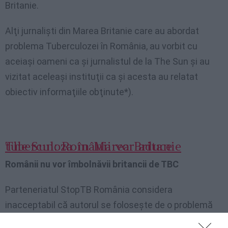
Britanie
.
Alţi jurnalişti din Marea Britanie care au abordat
problema Tuberculozei în România, au vorbit cu
aceiaşi oameni ca şi jurnalistul de la The Sun şi au
vizitat aceleaşi instituţii ca şi acesta au relatat
obiectiv informaţiile obţinute*).
The Sun: Românii vor aduce tuberculoza în Marea Britanie
Românii nu vor îmbolnăvii britancii de TBC
Parteneriatul StopTB România considera
inacceptabil că autorul se foloseşte de o problemă
de sănătate publică a unui stat pentru a împiedica