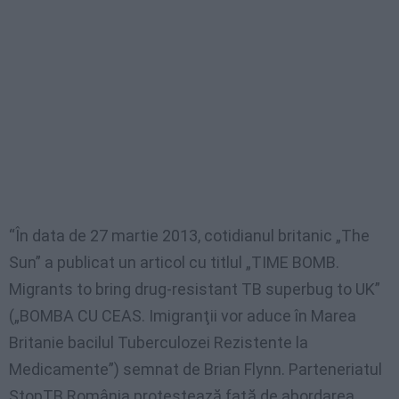
“În data de 27 martie 2013, cotidianul britanic „The
Sun” a publicat un articol cu titlul „TIME BOMB.
Migrants to bring drug-resistant TB superbug to UK”
(„BOMBA CU CEAS. Imigranţii vor aduce în Marea
Britanie bacilul Tuberculozei Rezistente la
Medicamente”) semnat de Brian Flynn. Parteneriatul
StopTB România protestează faţă de abordarea