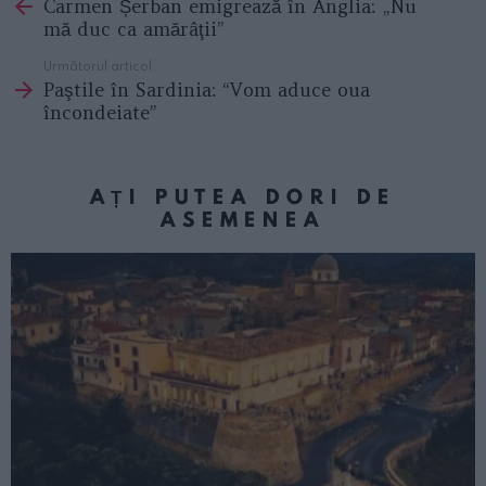
Carmen Șerban emigrează în Anglia: „Nu
more
mă duc ca amărâţii”
Următorul articol
Paştile în Sardinia: “Vom aduce oua
încondeiate”
AȚI PUTEA DORI DE
ASEMENEA