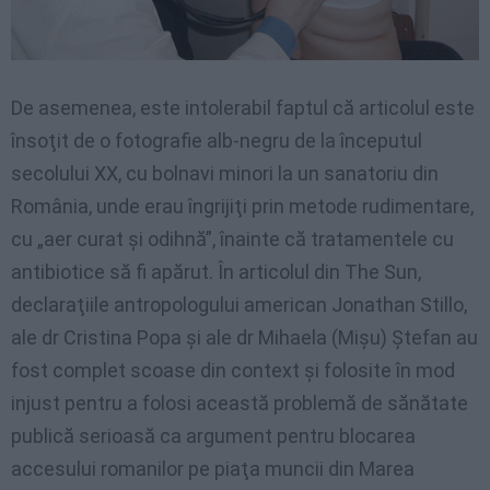
De
asemenea
,
este
intolerabil
faptul
că
articolul
este
însoţit
de o
fotografie
alb-negru
de la
începutul
secolului
XX, cu
bolnavi
minori
la un
sanatoriu
din
România
,
unde
erau
îngrijiţi
prin
metode
rudimentare
,
cu
„aer
curat
şi
odihnă”
,
înainte
că
tratamentele
cu
antibiotice
să
fi
apărut
.
În
articolul
din The Sun,
declaraţiile
antropologului
american
Jonathan
Stillo
,
ale
dr
Cristina
Popa
şi
ale
dr
Mihaela
(
Mișu
)
Ştefan
au
fost
complet
scoase
din context
şi
folosite
în
mod
injust
pentru
a
folosi
această
problemă
de
sănătate
publică
serioasă
ca argument
pentru
blocarea
accesului
romanilor
pe
piaţa
muncii
din
Marea