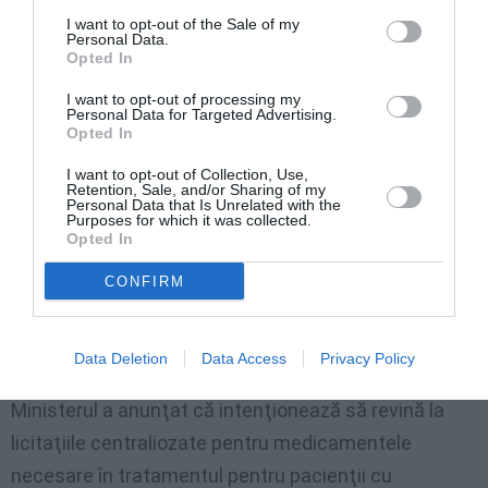
I want to opt-out of the Sale of my
ani de toate statele lumii a demonstrat că soluţia
Personal Data.
Opted In
pentru eradicarea unei probleme de sănătate publică
nu este izolarea socială a celor bolnavi, ridicarea unor
I want to opt-out of processing my
Personal Data for Targeted Advertising.
ziduri în comunicare şi defăimarea ţării afectate de
Opted In
respectiva boala şi a cetăţenilor ei, ci unirea
I want to opt-out of Collection, Use,
Retention, Sale, and/or Sharing of my
eforturilor şi implicarea cu determinare a tuturor în
Personal Data that Is Unrelated with the
Purposes for which it was collected.
lupta împotriva acestor boli.
Opted In
În România, Ministerul Sănătăţii şi-a asumat recent o
CONFIRM
implicare mai puternică în lupta împotriva
Tuberculozei, pentru ameliorarea situaţiei la nivel
Data Deletion
Data Access
Privacy Policy
naţional. Un prim pas important a fost făcut deja:
Ministerul a anunţat că intenţionează să revină la
licitaţiile centraliozate pentru medicamentele
necesare în tratamentul pentru pacienţii cu