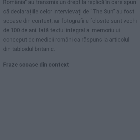
România”
au
transmis
un
drept
la
replică
în
care spun
că
declarațiile
celor
intervievați
de “The Sun” au
fost
scoase
din context,
iar
fotografiile
folosite
sunt
vechi
de 100 de
ani
.
Iată
textul
integral al
memoriului
conceput
de
medicii
români
ca
răspuns
la
articolul
din
tabloidul
britanic
.
Fraze scoase din context