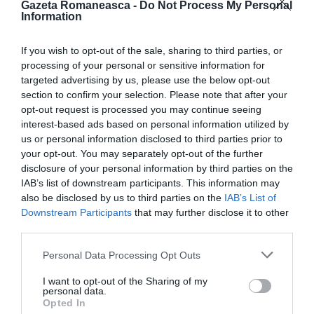
Gazeta Romaneasca -
Do Not Process My Personal
exercitarea de către cetăţenii romani a dreptului la
Information
muncă în spaţiul comunitar.
If you wish to opt-out of the sale, sharing to third parties, or
Tuberculoză şi în special Tuberculoza Multidrog
processing of your personal or sensitive information for
targeted advertising by us, please use the below opt-out
Rezistenţă sunt într-adevăr o problemă în România şi
section to confirm your selection. Please note that after your
este adevărat că stocurile de medicamente pentru
opt-out request is processed you may continue seeing
interest-based ads based on personal information utilized by
tratamentul pacientilot au fost aproape
us or personal information disclosed to third parties prior to
dintotdeauna şi sunt încă insuficiente. România se
your opt-out. You may separately opt-out of the further
disclosure of your personal information by third parties on the
luptă pentru rezolvarea acestor probleme, care nu au
IAB’s list of downstream participants. This information may
nicio legătură cu Marea Britanie. În ţări ca Spania şi
also be disclosed by us to third parties on the
IAB’s List of
Italia, unde numărul imigranţilor romani este
Downstream Participants
that may further disclose it to other
third parties.
incomparabil mai mare decât al celor din Marea
Britanie, nu s-a pus niciodată problema creşterii
Personal Data Processing Opt Outs
numărului de îmbolnăviri cu Tuberculoza.
I want to opt-out of the Sharing of my
personal data.
Opted In
Experienţă medicală acumulată de-a lungul a zeci de