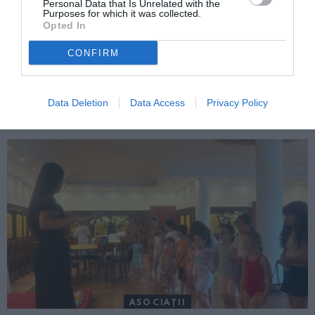
Personal Data that Is Unrelated with the
Purposes for which it was collected.
Opted In
CONFIRM
ITALIA
Concursul Miss Badante 2026: informații
Data Deletion
Data Access
Privacy Policy
despre înscrieri și participare
ASOCIAŢII