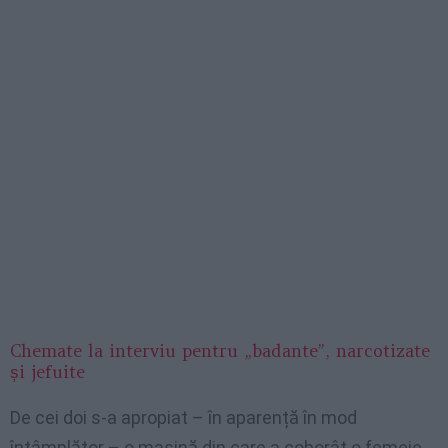
Chemate la interviu pentru „badante”, narcotizate
și jefuite
De cei doi s-a apropiat – în aparență în mod
întâmplător – o mașină din care a coborât o femeie,