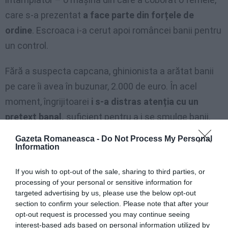
care s-a prezentat
a face parte din forțele de
ordine
. Escroaca i-a cerut apoi româncei banii pentru
un control.
Fără a suspecta capcana, ghinionista a arătat banii
pe care îi avea în buzunar, 2.000 de euro. În acel
moment, îngrijitoarei
i s-a distras atenția cu un
pretext banal,
suficient pentru a i se smulge banii.
Cei doi escroci au fugit apoi repede cu mașina,
Gazeta Romaneasca -
Do Not Process My Personal
condusă de un al treilea complice.
Information
I-a furat lănțișorul unei românce, tâlhar italian
If you wish to opt-out of the sale, sharing to third parties, or
prins la Roma
processing of your personal or sensitive information for
targeted advertising by us, please use the below opt-out
Româncei nu i-a rămas altceva de făcut decât
să
section to confirm your selection. Please note that after your
opt-out request is processed you may continue seeing
facă plângere la Chestură
. Potrivit primelor descrieri,
interest-based ads based on personal information utilized by