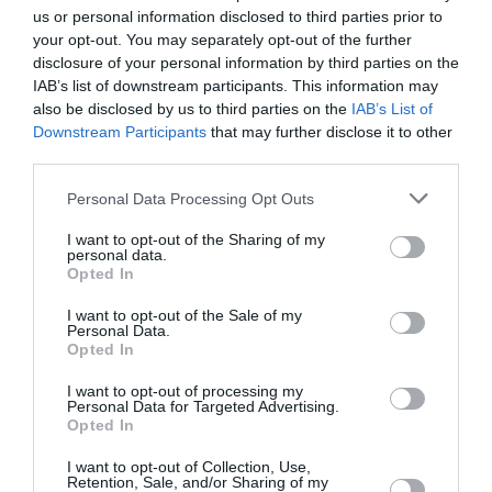
răufăcătorii ar trebui să fie italieni.
us or personal information disclosed to third parties prior to
your opt-out. You may separately opt-out of the further
disclosure of your personal information by third parties on the
IAB’s list of downstream participants. This information may
Articolul anterior
See
also be disclosed by us to third parties on the
IAB’s List of
Mircea Badea şi Oreste, în război
more
Downstream Participants
that may further disclose it to other
third parties.
Următorul articol
Au ucis un agricultor de 76 de ani la
Personal Data Processing Opt Outs
Mantova, au fost arestați la Vaslui
I want to opt-out of the Sharing of my
personal data.
Opted In
AȚI PUTEA DORI DE
ASEMENEA
I want to opt-out of the Sale of my
Personal Data.
Opted In
I want to opt-out of processing my
Personal Data for Targeted Advertising.
Opted In
I want to opt-out of Collection, Use,
Retention, Sale, and/or Sharing of my