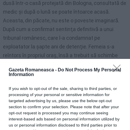
dusă într-o casă protejată din Bologna, consultată de
medic şi după o lună se poate întoarce acasă.
Aceasta, din păcate, nu este o poveste imaginară.
După cum a confirmat sentinţa definitivă a unui
tribunal românesc, care l-a condamnat pe
exploatator la şapte ani de detenţie. Femeia s-a
reîntors în propriul oraş, însă a trebuit să schimbe
cartierul fiindcă toţi ştiau de acum că a fost o
Gazeta Romaneasca -
Do Not Process My Personal
prostituată.
Information
Un caz comun
If you wish to opt-out of the sale, sharing to third parties, or
processing of your personal or sensitive information for
targeted advertising by us, please use the below opt-out
"Cazul său este destul de comun", explică doi
section to confirm your selection. Please note that after your
psihologi de la Adpare, o asociaţie din Bucureşti care
opt-out request is processed you may continue seeing
se îngrijeşte de victimele traficului. "Se întâmplă
interest-based ads based on personal information utilized by
us or personal information disclosed to third parties prior to
deseori să fie persoane care cunosc bine fetele, şi