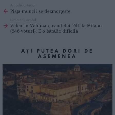
Articolul anterior
See
Piaţa muncii se dezmorţeste
more
Următorul articol
Valentin Valdman, candidat PdL la Milano
(646 voturi): E o bătălie dificilă
AȚI PUTEA DORI DE
ASEMENEA