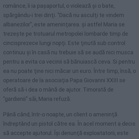
românce, îi ia paşaportul, o violează şi o bate,
spărgându-i trei dinţi. "Dacă nu asculţi te vindem
albanezilor", este ameninţarea. şi astfel Maria se
trezeşte pe trotuarul metropolei lombarde timp de
cincisprezece lungi nopţi. Este ţinută sub control
continuu şi în casă nu trebuie să se audă nici musca
pentru a evita ca vecinii să bănuiască ceva. Si pentru
ea nu poate ţine nici măcar un euro. Între timp, însă, o
operatoare de la asociaţia Papa Giovanni XXIII se
oferă să-i dea o mână de ajutor. Timorată de
"gardienii" săi, Maria refuză.
Până când, într-o noapte, un client o ameninţă
îndreptând un pistol către ea. În acel moment a decis
să accepte ajutorul. Îşi denunţă exploatatorii, este