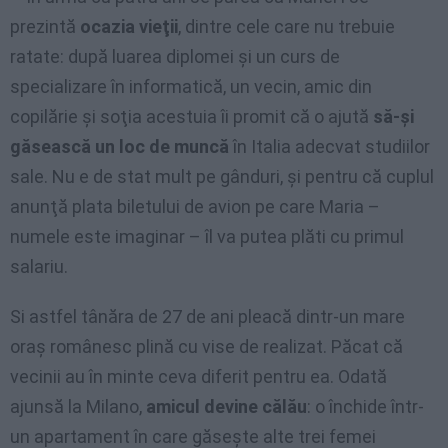
prezintă
ocazia vieţii
, dintre cele care nu trebuie
ratate: după luarea diplomei şi un curs de
specializare în informatică, un vecin, amic din
copilărie şi soţia acestuia îi promit că o ajută
să-şi
găsească un loc de muncă
în Italia adecvat studiilor
sale. Nu e de stat mult pe gânduri, şi pentru că cuplul
anunţă plata biletului de avion pe care Maria –
numele este imaginar – îl va putea plăti cu primul
salariu.
Si astfel tânăra de 27 de ani pleacă dintr-un mare
oraş românesc plină cu vise de realizat. Păcat că
vecinii au în minte ceva diferit pentru ea. Odată
ajunsă la Milano,
amicul devine călău
: o închide într-
un apartament în care găseşte alte trei femei