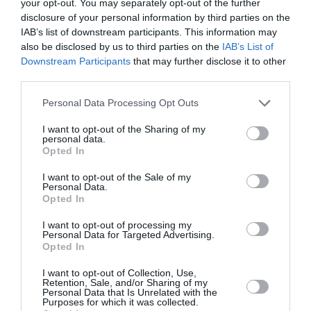
your opt-out. You may separately opt-out of the further
care astfel au parte de încrederea lor, cele care le fac
disclosure of your personal information by third parties on the
IAB’s list of downstream participants. This information may
să cadă în capcană". De obicei, însă, trec multe luni
also be disclosed by us to third parties on the
IAB’s List of
înainte ca o femeie să reuşească să scape şi în
Downstream Participants
that may further disclose it to other
third parties.
unele cazuri trec ani.
Vârsta medie a victimelor este
de 18-25 de ani
, însă se întâmplă să fie recrutate şi
Personal Data Processing Opt Outs
minore. În 2009 autorităţile vorbesc de 780 de
I want to opt-out of the Sharing of my
personal data.
victime ale traficlui identificate. O dată care ar părea
Opted In
că lasă să se spere: în 2006 erau 2.285, în 2007 1.780
I want to opt-out of the Sale of my
şi 1.240 în 2008. Însă potrivit operatoarelor aceste
Personal Data.
Opted In
cifre nu reflectă realitatea.
I want to opt-out of processing my
Personal Data for Targeted Advertising.
În orice caz, un lucru este cert: Italia este prima
Opted In
destinaţie a femeilor românce obligate să se
I want to opt-out of Collection, Use,
prostitueze. "Acest lucru se întâmplă atât pentru că
Retention, Sale, and/or Sharing of my
Personal Data that Is Unrelated with the
sunt cele mai cerute, cât şi pentru că unui român îi
Purposes for which it was collected.