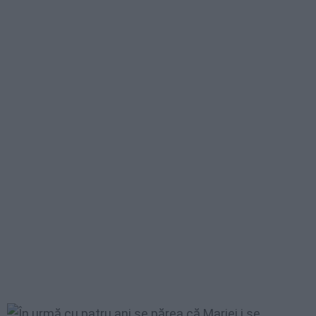
În urmă cu patru ani se părea că Mariei i se