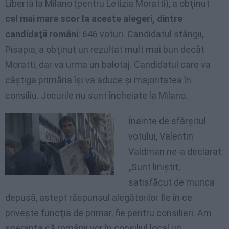
Libertà la Milano (pentru Letizia Moratti), a obţinut
cel mai mare scor la aceste alegeri, dintre
candidaţii români
: 646 voturi. Candidatul stângii,
Pisapia, a obţinut un rezultat mult mai bun decât
Moratti, dar va urma un balotaj. Candidatul care va
câştiga primăria îşi va aduce şi majoritatea în
consiliu. Jocurile nu sunt încheiate la Milano.
Înainte de sfârşitul
votului, Valentin
Valdman ne-a declarat:
„Sunt liniştit,
satisfăcut de munca
depusă, astept răspunsul alegătorilor fie în ce
priveşte funcţia de primar, fie pentru consilieri. Am
speranţa că românii vor în consiliul local un