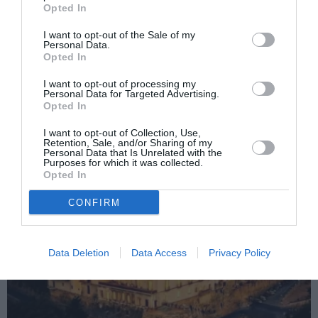
Opted In
Articolul anterior
See
I want to opt-out of the Sale of my
Reportaj Famiglia Cristiana/2: Infernul
more
Personal Data.
italian al unei tinere românce
Opted In
Următorul articol
I want to opt-out of processing my
Personal Data for Targeted Advertising.
Maria Ştefanache, candidată la Milano (62
Opted In
voturi): Vom câştiga!
I want to opt-out of Collection, Use,
Retention, Sale, and/or Sharing of my
Personal Data that Is Unrelated with the
Purposes for which it was collected.
AȚI PUTEA DORI DE
Opted In
ASEMENEA
CONFIRM
Data Deletion
Data Access
Privacy Policy