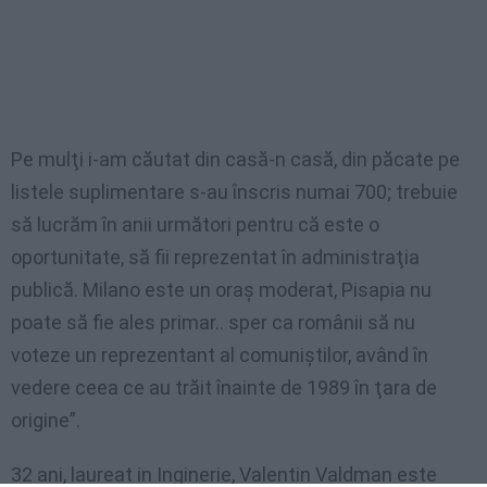
Pe mulţi i-am căutat din casă-n casă, din păcate pe
listele suplimentare s-au înscris numai 700; trebuie
să lucrăm în anii următori pentru că este o
oportunitate, să fii reprezentat în administraţia
publică. Milano este un oraş moderat, Pisapia nu
poate să fie ales primar.. sper ca românii să nu
voteze un reprezentant al comuniştilor, având în
vedere ceea ce au trăit înainte de 1989 în ţara de
origine”.
32 ani, laureat in Inginerie, Valentin Valdman este