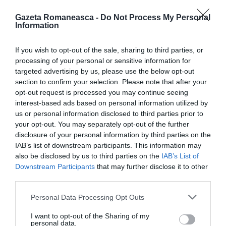
născut în Italia şi este fiul parohului român ortodox
Gazeta Romaneasca -
Do Not Process My Personal
din Milano. Lucrează în domeniul Gestiunii Fondurilor
Information
Imobiliare. Este căsătorit cu Chiara şi are un fiu de 9
If you wish to opt-out of the sale, sharing to third parties, or
luni. A activat în două legislaturi ca şi consilier pe
processing of your personal or sensitive information for
zona 1 a capitalei Lombardiei. În 2001, la vârsta de
targeted advertising by us, please use the below opt-out
section to confirm your selection. Please note that after your
doar 22 de ani, a fost ales consilier în Zona 1 Milano,
opt-out request is processed you may continue seeing
pe lista partidului Forza Italia şi confirmat la alegerile
interest-based ads based on personal information utilized by
us or personal information disclosed to third parties prior to
succesive, în aceeaşi funcţie.
your opt-out. You may separately opt-out of the further
disclosure of your personal information by third parties on the
Georgiana Baciu
IAB’s list of downstream participants. This information may
also be disclosed by us to third parties on the
IAB’s List of
Citeşte şi
Downstream Participants
that may further disclose it to other
third parties.
Personal Data Processing Opt Outs
I want to opt-out of the Sharing of my
personal data.