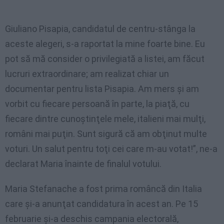
Giuliano Pisapia, candidatul de centru-stânga la
aceste alegeri, s-a raportat la mine foarte bine. Eu
pot să mă consider o privilegiată a listei, am făcut
lucruri extraordinare; am realizat chiar un
documentar pentru lista Pisapia. Am mers şi am
vorbit cu fiecare persoană în parte, la piaţă, cu
fiecare dintre cunoştinţele mele, italieni mai mulţi,
români mai puţin. Sunt sigură că am obţinut multe
voturi. Un salut pentru toţi cei care m-au votat!”, ne-a
declarat Maria înainte de finalul votului.
Maria Stefanache a fost prima româncă din Italia
care şi-a anunţat candidatura în acest an. Pe 15
februarie şi-a deschis campania electorală,