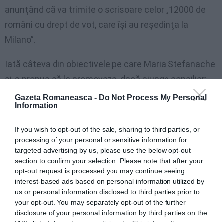
anunţând că va trimite o scrisoare celor „12000 de
români cu drept de vot, care îşi au reşedinţa la
Milano”.
Iată câteva din obiectivele pe care Maria Stefanache
şi-a propus să le promoveze, dacă ajunge consilier:
„Crearea unui canal web TV cu un telejurnal în limba
Gazeta Romaneasca -
Do Not Process My Personal
Information
română, pe situl primăriei de la Milano şi crearea unui
portal web dedicat comunităţii, crearea unui centru
If you wish to opt-out of the sale, sharing to third parties, or
de mediere culturală care să ofere informaţii cu
processing of your personal or sensitive information for
targeted advertising by us, please use the below opt-out
privire la documente, muncă, procedura penală şi
section to confirm your selection. Please note that after your
şcoală şi crearea unei baze de date cu informaţii
opt-out request is processed you may continue seeing
interest-based ads based on personal information utilized by
utile privind locurile de muncă”.
us or personal information disclosed to third parties prior to
your opt-out. You may separately opt-out of the further
În plus, românca promite susţinerea celor „care
disclosure of your personal information by third parties on the