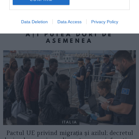
Angajat ca şofer şi obligat să facă sex cu
soţia patronului pentru a-şi primi salariul
Data Deletion
Data Access
Privacy Policy
AȚI PUTEA DORI DE
ASEMENEA
ITALIA
Pactul UE privind migrația și azilul: decretul