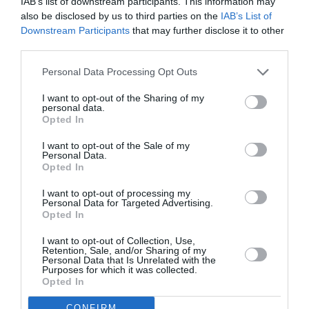
doresc să-şi deschidă o activitate comercială” şi
IAB’s list of downstream participants. This information may
also be disclosed by us to third parties on the
IAB’s List of
promovarea evenimentelor culturale având ca
Downstream Participants
that may further disclose it to other
protagonişti artiştii români.
third parties.
Personal Data Processing Opt Outs
G. B.
I want to opt-out of the Sharing of my
personal data.
Citeşte şi
Opted In
I want to opt-out of the Sale of my
Personal Data.
Opted In
I want to opt-out of processing my
Personal Data for Targeted Advertising.
Opted In
I want to opt-out of Collection, Use,
Articolul anterior
See
Retention, Sale, and/or Sharing of my
Personal Data that Is Unrelated with the
Valentin Valdman, candidat PdL la Milano
more
Purposes for which it was collected.
(646 voturi): E o bătălie dificilă
Opted In
Următorul articol
CONFIRM