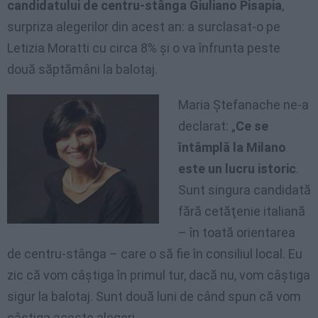
candidatului de centru-stânga Giuliano Pisapia
,
surpriza alegerilor din acest an: a surclasat-o pe
Letizia Moratti cu circa 8% şi o va înfrunta peste
două săptămâni la balotaj.
Maria Ştefanache ne-a
declarat: „
Ce se
întâmplă la Milano
este un lucru istoric
.
Sunt singura candidată
fără cetăţenie italiană
– în toată orientarea
de centru-stânga – care o să fie în consiliul local. Eu
zic că vom câştiga în primul tur, dacă nu, vom câştiga
sigur la balotaj. Sunt două luni de când spun că vom
câştiga aceste alegeri.