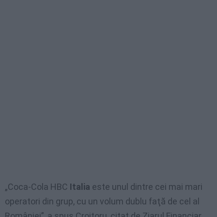
„Coca-Cola HBC
Italia
este unul dintre cei mai mari
operatori din grup, cu un volum dublu faţă de cel al
României”, a spus Croitoru, citat de Ziarul Financiar.