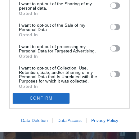
I want to opt-out of the Sharing of my
personal data.
Opted In
I want to opt-out of the Sale of my
Personal Data.
Opted In
ITALIA
I want to opt-out of processing my
Personal Data for Targeted Advertising.
Concursul Miss Badante 2026: informații
Opted In
despre înscrieri și participare
I want to opt-out of Collection, Use,
Retention, Sale, and/or Sharing of my
Personal Data that Is Unrelated with the
Purposes for which it was collected.
Opted In
CONFIRM
Data Deletion
Data Access
Privacy Policy