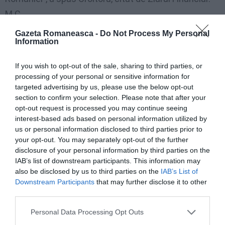
M.C.
Gazeta Romaneasca -
Do Not Process My Personal
Information
Articolul anterior
See
Cecilia din Perugia: Poezia, contra
more
If you wish to opt-out of the sale, sharing to third parties, or
greutăţilor vieţii
processing of your personal or sensitive information for
targeted advertising by us, please use the below opt-out
Următorul articol
section to confirm your selection. Please note that after your
Alegeri 2011/ Românii se pot înscrie pe
opt-out request is processed you may continue seeing
listele electorale până pe 4 aprilie
interest-based ads based on personal information utilized by
us or personal information disclosed to third parties prior to
your opt-out. You may separately opt-out of the further
AȚI PUTEA DORI DE
disclosure of your personal information by third parties on the
ASEMENEA
IAB’s list of downstream participants. This information may
also be disclosed by us to third parties on the
IAB’s List of
Downstream Participants
that may further disclose it to other
third parties.
Personal Data Processing Opt Outs